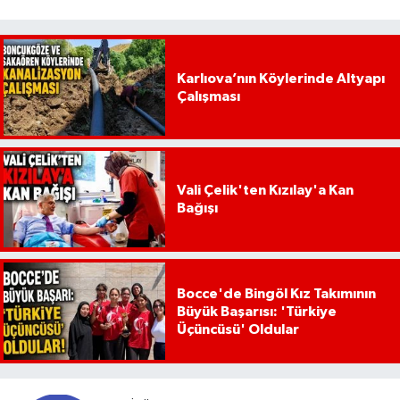
Karlıova’nın Köylerinde Altyapı
Çalışması
Vali Çelik'ten Kızılay'a Kan
Bağışı
Bocce'de Bingöl Kız Takımının
Büyük Başarısı: 'Türkiye
Üçüncüsü' Oldular