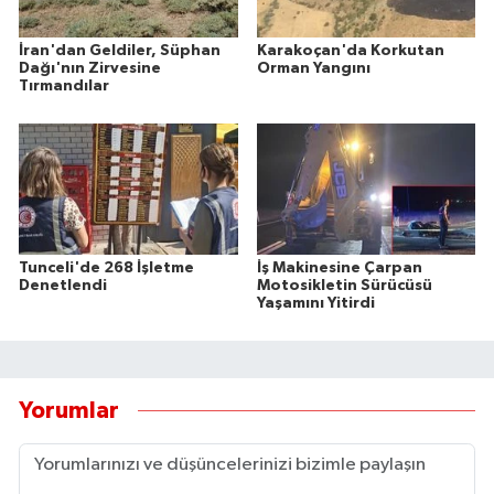
İran'dan Geldiler, Süphan
Karakoçan'da Korkutan
Dağı'nın Zirvesine
Orman Yangını
Tırmandılar
Tunceli'de 268 İşletme
İş Makinesine Çarpan
Denetlendi
Motosikletin Sürücüsü
Yaşamını Yitirdi
Yorumlar