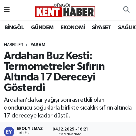
ADAKLI
Bingöl Nöbetçi Eczaneler
BİNGÖL
GÜNDEM
EKONOMİ
SİYASET
SAĞLIK
BİLİM-TEKNOLOJİ
Bingöl Hava Durumu
HABERLER
YAŞAM
Ardahan Buz Kesti:
DÜNYA
Bingöl Namaz Vakitleri
Termometreler Sıfırın
EĞİTİM
Bingöl Trafik Yoğunluk Haritası
Altında 17 Dereceyi
EKONOMİ
Süper Lig Puan Durumu ve Fikstür
Gösterdi
Ardahan’da kar yağışı sonrası etkili olan
GENÇ
Tüm Manşetler
dondurucu soğuklarla birlikte sıcaklık sıfırın altında
17 dereceye kadar düştü.
GÜNDEM
Son Dakika Haberleri
EROL YILMAZ
04.12.2025 - 16:21
KARLIOVA
Haber Arşivi
EDITÖR
YAYINLANMA