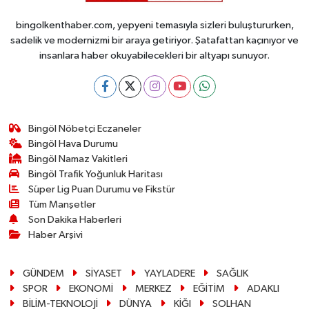
bingolkenthaber.com, yepyeni temasıyla sizleri buluştururken,
sadelik ve modernizmi bir araya getiriyor. Şatafattan kaçınıyor ve
insanlara haber okuyabilecekleri bir altyapı sunuyor.
Bingöl Nöbetçi Eczaneler
Bingöl Hava Durumu
Bingöl Namaz Vakitleri
Bingöl Trafik Yoğunluk Haritası
Süper Lig Puan Durumu ve Fikstür
Tüm Manşetler
Son Dakika Haberleri
Haber Arşivi
GÜNDEM
SİYASET
YAYLADERE
SAĞLIK
SPOR
EKONOMİ
MERKEZ
EĞİTİM
ADAKLI
BİLİM-TEKNOLOJİ
DÜNYA
KİĞI
SOLHAN