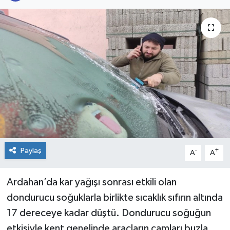
KİĞI
MERKEZ
RESMİ İLANLAR
SAĞLIK
SİYASET
SOLHAN
Paylaş
-
+
A
A
SPOR
Ardahan’da kar yağışı sonrası etkili olan
dondurucu soğuklarla birlikte sıcaklık sıfırın altında
YAYLADERE
17 dereceye kadar düştü. Dondurucu soğuğun
etkisiyle kent genelinde araçların camları buzla
YEDİSU