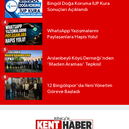
Bingöl Doğa Koruma İUP Kura
Sonuçları Açıklandı
4
WhatsApp Yazışmalarını
Paylaşanlara Hapis Yolu!
5
Arslanbeyli Köyü Derneği'nden
'Maden Araması' Tepkisi!
6
12 Bingölspor'da Yeni Yönetim
Göreve Başladı