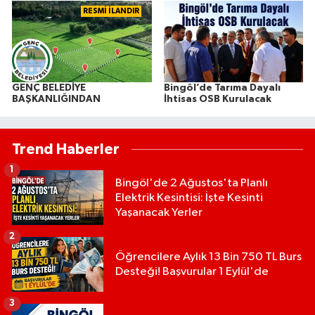
RESMİ İLANDIR
GENÇ BELEDİYE
Bingöl’de Tarıma Dayalı
BAŞKANLIĞINDAN
İhtisas OSB Kurulacak
Trend Haberler
1
Bingöl'de 2 Ağustos'ta Planlı
Elektrik Kesintisi: İşte Kesinti
Yaşanacak Yerler
2
Öğrencilere Aylık 13 Bin 750 TL Burs
Desteği! Başvurular 1 Eylül'de
3