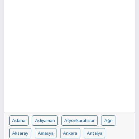
KİĞI
MERKEZ
RESMİ İLANLAR
SAĞLIK
SİYASET
SOLHAN
SPOR
Adana
Adıyaman
Afyonkarahisar
Ağrı
YAYLADERE
Aksaray
Amasya
Ankara
Antalya
YEDİSU