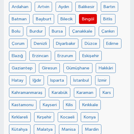
Ardahan
Artvin
Aydın
Balıkesir
Bartın
Batman
Bayburt
Bilecik
Bingöl
Bitlis
Bolu
Burdur
Bursa
Çanakkale
Çankırı
Çorum
Denizli
Diyarbakır
Düzce
Edirne
Elazığ
Erzincan
Erzurum
Eskişehir
Gaziantep
Giresun
Gümüşhane
Hakkâri
Hatay
Iğdır
Isparta
İstanbul
İzmir
Kahramanmaraş
Karabük
Karaman
Kars
Kastamonu
Kayseri
Kilis
Kırıkkale
Kırklareli
Kırşehir
Kocaeli
Konya
Kütahya
Malatya
Manisa
Mardin