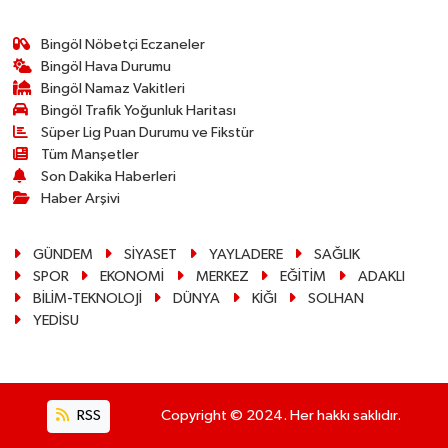
Bingöl Nöbetçi Eczaneler
Bingöl Hava Durumu
Bingöl Namaz Vakitleri
Bingöl Trafik Yoğunluk Haritası
Süper Lig Puan Durumu ve Fikstür
Tüm Manşetler
Son Dakika Haberleri
Haber Arşivi
GÜNDEM
SİYASET
YAYLADERE
SAĞLIK
SPOR
EKONOMİ
MERKEZ
EĞİTİM
ADAKLI
BİLİM-TEKNOLOJİ
DÜNYA
KİĞI
SOLHAN
YEDİSU
RSS
Copyright © 2024. Her hakkı saklıdır.