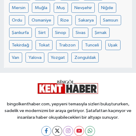
Mersin
Muğla
Muş
Nevşehir
Niğde
Ordu
Osmaniye
Rize
Sakarya
Samsun
Şanlıurfa
Siirt
Sinop
Sivas
Şırnak
Tekirdağ
Tokat
Trabzon
Tunceli
Uşak
Van
Yalova
Yozgat
Zonguldak
bingolkenthaber.com, yepyeni temasıyla sizleri buluştururken,
sadelik ve modernizmi bir araya getiriyor. Şatafattan kaçınıyor ve
insanlara haber okuyabilecekleri bir altyapı sunuyor.