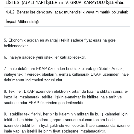
LİSTESİ (A) ALT YAPI İŞLERİ'nin V. GRUP: KARAYOLU İŞLERİ'dir.
4.4.2. Benzer işe denk sayılacak mühendislik veya mimarlık bölümleri:
İnşaat Mühendisliği
5. Ekonomik açıdan en avantajlı teklif sadece fiyat esasına göre
belirlenecektir.
6. İhaleye sadece yerli istekliler katılabilecektir.
7. İhale dokümanı EKAP üzerinden bedelsiz olarak görülebilir. Ancak,
ihaleye teklif verecek olanların, e-imza kullanarak EKAP üzerinden ihale
dokümanını indirmeleri zorunludur.
8. Teklifler, EKAP üzerinden elektronik ortamda hazırlandıktan sonra, e-
imza ile imzalanarak, teklife ilişkin e-anahtar ile birlikte ihale tarih ve
saatine kadar EKAP üzerinden gönderilecektir.
9. İstekliler tekliflerini, her bir iş kaleminin miktarı ile bu iş kalemleri için
teklif edilen birim fiyatların çarpımı sonucu bulunan toplam bedel
üzerinden teklif birim fiyat şeklinde verilecektir. İhale sonucunda, üzerine
ihale yapılan istekli ile birim fiyat sözleşme imzalanacaktır.