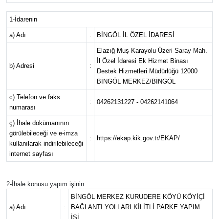
KİĞI
1-İdarenin
a) Adı
:
BİNGÖL İL ÖZEL İDARESİ
MERKEZ
Elazığ Muş Karayolu Üzeri Saray Mah.
İl Özel İdaresi Ek Hizmet Binası
b) Adresi
:
RESMİ İLANLAR
Destek Hizmetleri Müdürlüğü 12000
BİNGÖL MERKEZ/BİNGÖL
SAĞLIK
c) Telefon ve faks
:
04262131227 - 04262141064
numarası
SİYASET
ç) İhale dokümanının
görülebileceği ve e-imza
:
https://ekap.kik.gov.tr/EKAP/
SOLHAN
kullanılarak indirilebileceği
internet sayfası
SPOR
2-İhale konusu yapım işinin
YAYLADERE
BİNGÖL MERKEZ KURUDERE KÖYÜ KÖYİÇİ
a) Adı
:
BAĞLANTI YOLLARI KİLİTLİ PARKE YAPIM
YEDİSU
İŞİ