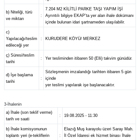
7.204 M2 KİLİTLİ PARKE TAŞI YAPIM İŞİ
b) Niteliği, türü
:
Ayrıntılı bilgiye EKAP’ta yer alan ihale dokümanı
ve miktarı
içinde bulunan idari şartnameden ulaşılabilir.
c)
Yapılacağı/teslim
:
KURUDERE KÖYÜ/ MERKEZ
edileceği yer
ç) Süresi/teslim
:
Yer tesliminden itibaren 50 (Elli) takvim günüdür.
tarihi
Sözleşmenin imzalandığı tarihten itibaren 5 gün
d) İşe başlama
:
içinde
tarihi
yer teslimi yapılarak işe başlanacaktır.
3-İhalenin
a) İhale (son teklif verme)
:
19.08.2025 - 11:30
tarih ve saati
b) İhale komisyonunun
Elazığ Muş karayolu üzeri Saray Mah.
toplantı yeri (e-tekliflerin
:
İl Özel İdaresi ek hizmet binası İhale