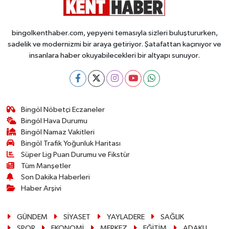
bingolkenthaber.com, yepyeni temasıyla sizleri buluştururken,
sadelik ve modernizmi bir araya getiriyor. Şatafattan kaçınıyor ve
insanlara haber okuyabilecekleri bir altyapı sunuyor.
Bingöl Nöbetçi Eczaneler
Bingöl Hava Durumu
Bingöl Namaz Vakitleri
Bingöl Trafik Yoğunluk Haritası
Süper Lig Puan Durumu ve Fikstür
Tüm Manşetler
Son Dakika Haberleri
Haber Arşivi
GÜNDEM
SİYASET
YAYLADERE
SAĞLIK
SPOR
EKONOMİ
MERKEZ
EĞİTİM
ADAKLI