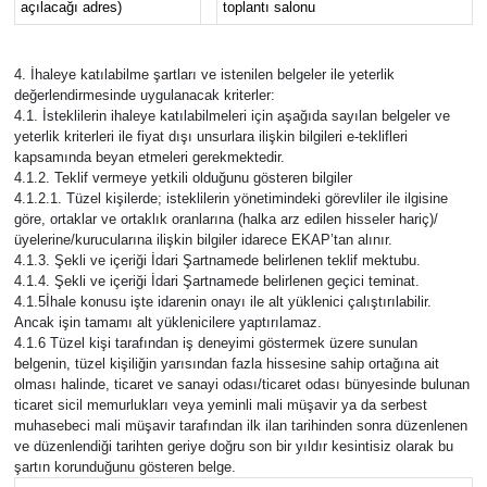
açılacağı adres)
toplantı salonu
4. İhaleye katılabilme şartları ve istenilen belgeler ile yeterlik
değerlendirmesinde uygulanacak kriterler:
4.1. İsteklilerin ihaleye katılabilmeleri için aşağıda sayılan belgeler ve
yeterlik kriterleri ile fiyat dışı unsurlara ilişkin bilgileri e-teklifleri
kapsamında beyan etmeleri gerekmektedir.
4.1.2. Teklif vermeye yetkili olduğunu gösteren bilgiler
4.1.2.1. Tüzel kişilerde; isteklilerin yönetimindeki görevliler ile ilgisine
göre, ortaklar ve ortaklık oranlarına (halka arz edilen hisseler hariç)/
üyelerine/kurucularına ilişkin bilgiler idarece EKAP’tan alınır.
4.1.3. Şekli ve içeriği İdari Şartnamede belirlenen teklif mektubu.
4.1.4. Şekli ve içeriği İdari Şartnamede belirlenen geçici teminat.
4.1.5İhale konusu işte idarenin onayı ile alt yüklenici çalıştırılabilir.
Ancak işin tamamı alt yüklenicilere yaptırılamaz.
4.1.6 Tüzel kişi tarafından iş deneyimi göstermek üzere sunulan
belgenin, tüzel kişiliğin yarısından fazla hissesine sahip ortağına ait
olması halinde, ticaret ve sanayi odası/ticaret odası bünyesinde bulunan
ticaret sicil memurlukları veya yeminli mali müşavir ya da serbest
muhasebeci mali müşavir tarafından ilk ilan tarihinden sonra düzenlenen
ve düzenlendiği tarihten geriye doğru son bir yıldır kesintisiz olarak bu
şartın korunduğunu gösteren belge.