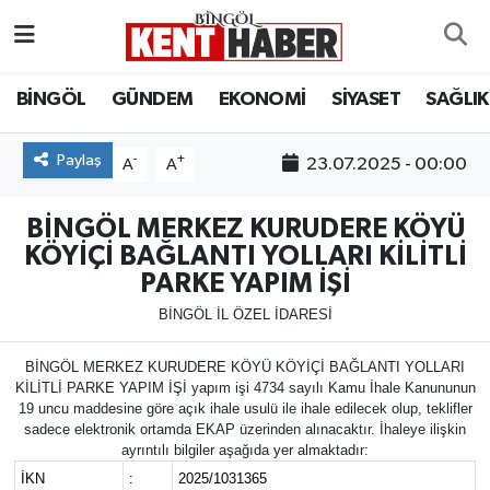
ADAKLI
Bingöl Nöbetçi Eczaneler
BİNGÖL
GÜNDEM
EKONOMİ
SİYASET
SAĞLIK
BİLİM-TEKNOLOJİ
Bingöl Hava Durumu
Paylaş
-
+
23.07.2025 - 00:00
A
A
DÜNYA
Bingöl Namaz Vakitleri
BİNGÖL MERKEZ KURUDERE KÖYÜ
EĞİTİM
Bingöl Trafik Yoğunluk Haritası
KÖYİÇİ BAĞLANTI YOLLARI KİLİTLİ
PARKE YAPIM İŞİ
EKONOMİ
Süper Lig Puan Durumu ve Fikstür
BİNGÖL İL ÖZEL İDARESİ
GENÇ
Tüm Manşetler
BİNGÖL MERKEZ KURUDERE KÖYÜ KÖYİÇİ BAĞLANTI YOLLARI
KİLİTLİ PARKE YAPIM İŞİ yapım işi 4734 sayılı Kamu İhale Kanununun
19 uncu maddesine göre açık ihale usulü ile ihale edilecek olup, teklifler
GÜNDEM
Son Dakika Haberleri
sadece elektronik ortamda EKAP üzerinden alınacaktır. İhaleye ilişkin
ayrıntılı bilgiler aşağıda yer almaktadır:
KARLIOVA
Haber Arşivi
İKN
:
2025/1031365