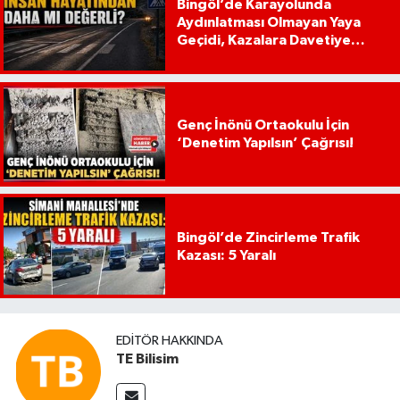
Bingöl’de Karayolunda
Aydınlatması Olmayan Yaya
Geçidi, Kazalara Davetiye
Çıkarıyor!
Genç İnönü Ortaokulu İçin
‘Denetim Yapılsın’ Çağrısı!
Bingöl’de Zincirleme Trafik
Kazası: 5 Yaralı
EDITÖR HAKKINDA
TE Bilisim