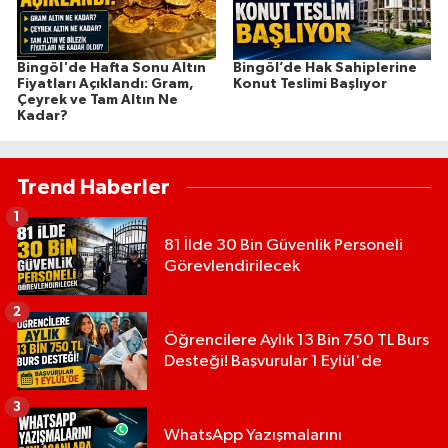
Bingöl'de Hafta Sonu Altın
Bingöl’de Hak Sahiplerine
Fiyatları Açıklandı: Gram,
Konut Teslimi Başlıyor
Çeyrek ve Tam Altın Ne
Kadar?
Trend Haberler
1
81 İlde 30 Bin Güvenlik Personeli
Görevlendirilecek
2
Öğrencilere Aylık 13 Bin 750 TL Burs
Desteği! Başvurular 1 Eylül'de
3
WhatsApp Yazışmalarını