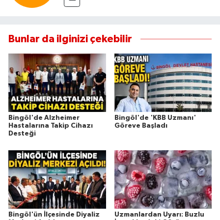
Bunlar da ilginizi çekebilir
Bingöl'de Alzheimer
Bingöl'de 'KBB Uzmanı'
Hastalarına Takip Cihazı
Göreve Başladı
Desteği
Bingöl'ün İlçesinde Diyaliz
Uzmanlardan Uyarı: Buzlu