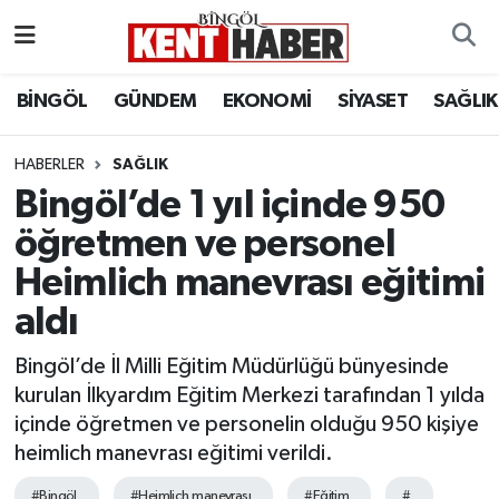
ADAKLI
Bingöl Nöbetçi Eczaneler
BİNGÖL
GÜNDEM
EKONOMİ
SİYASET
SAĞLIK
BİLİM-TEKNOLOJİ
Bingöl Hava Durumu
HABERLER
SAĞLIK
Bingöl’de 1 yıl içinde 950
DÜNYA
Bingöl Namaz Vakitleri
öğretmen ve personel
EĞİTİM
Bingöl Trafik Yoğunluk Haritası
Heimlich manevrası eğitimi
EKONOMİ
Süper Lig Puan Durumu ve Fikstür
aldı
Bingöl’de İl Milli Eğitim Müdürlüğü bünyesinde
GENÇ
Tüm Manşetler
kurulan İlkyardım Eğitim Merkezi tarafından 1 yılda
içinde öğretmen ve personelin olduğu 950 kişiye
GÜNDEM
Son Dakika Haberleri
heimlich manevrası eğitimi verildi.
KARLIOVA
Haber Arşivi
#Bingöl
#Heimlich manevrası
#Eğitim
#