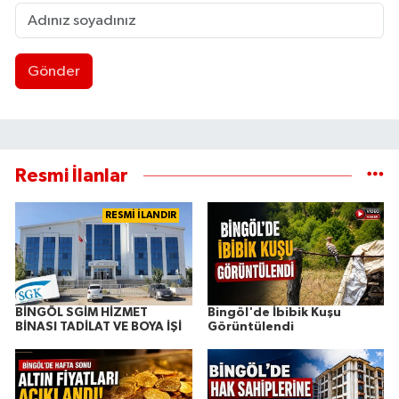
Gönder
Resmi İlanlar
RESMİ İLANDIR
BİNGÖL SGİM HİZMET
Bingöl'de İbibik Kuşu
BİNASI TADİLAT VE BOYA İŞİ
Görüntülendi