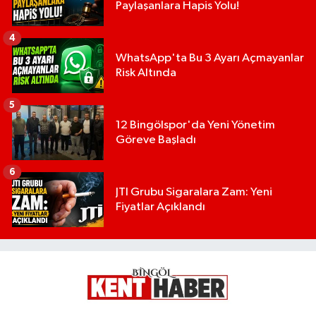
Paylaşanlara Hapis Yolu!
4
WhatsApp'ta Bu 3 Ayarı Açmayanlar
Risk Altında
5
12 Bingölspor'da Yeni Yönetim
Göreve Başladı
6
JTI Grubu Sigaralara Zam: Yeni
Fiyatlar Açıklandı