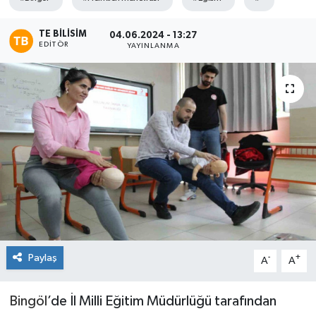
KİĞI
TE BILISIM
04.06.2024 - 13:27
EDITÖR
YAYINLANMA
MERKEZ
RESMİ İLANLAR
SAĞLIK
SİYASET
SOLHAN
SPOR
Paylaş
-
+
A
A
YAYLADERE
Bingöl
’de İl Milli Eğitim Müdürlüğü tarafından
YEDİSU