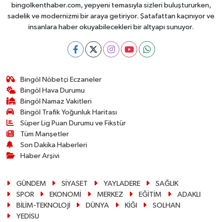
bingolkenthaber.com, yepyeni temasıyla sizleri buluştururken,
sadelik ve modernizmi bir araya getiriyor. Şatafattan kaçınıyor ve
insanlara haber okuyabilecekleri bir altyapı sunuyor.
Bingöl Nöbetçi Eczaneler
Bingöl Hava Durumu
Bingöl Namaz Vakitleri
Bingöl Trafik Yoğunluk Haritası
Süper Lig Puan Durumu ve Fikstür
Tüm Manşetler
Son Dakika Haberleri
Haber Arşivi
GÜNDEM
SİYASET
YAYLADERE
SAĞLIK
SPOR
EKONOMİ
MERKEZ
EĞİTİM
ADAKLI
BİLİM-TEKNOLOJİ
DÜNYA
KİĞI
SOLHAN
YEDİSU