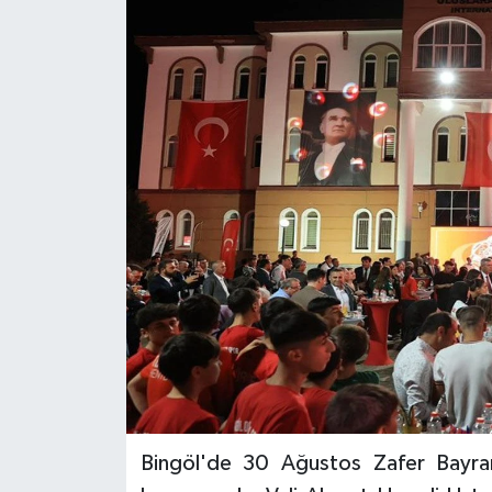
KİĞI
MERKEZ
RESMİ İLANLAR
SAĞLIK
SİYASET
SOLHAN
SPOR
YAYLADERE
Bingöl'de 30 Ağustos Zafer Bayram
YEDİSU