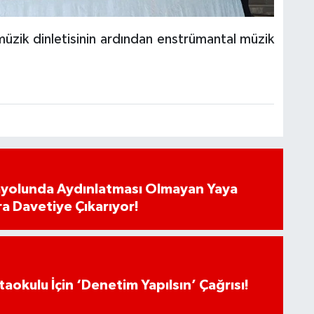
müzik dinletisinin ardından enstrümantal müzik
ayolunda Aydınlatması Olmayan Yaya
ra Davetiye Çıkarıyor!
aokulu İçin ‘Denetim Yapılsın’ Çağrısı!