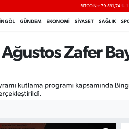
DOLAR
45,43620
%0
EURO
53,38690
%0
İNGÖL
GÜNDEM
EKONOMİ
SİYASET
SAĞLIK
SP
STERLİN
61,60380
%0
G.ALTIN
6862,09000
%0
 Ağustos Zafer Ba
BİST100
14.598,00
BITCOIN
79.591,74
%-1
yramı kutlama programı kapsamında Bingö
rçekleştirildi.