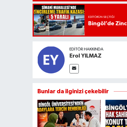
EDITÖRÜN SEÇTIĞI
Bingöl’de Zinci
EDITÖR HAKKINDA
Erol YILMAZ
Bunlar da ilginizi çekebilir