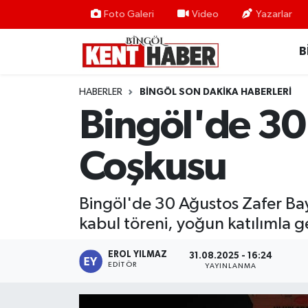
Foto Galeri
Video
Yazarlar
B
ADAKLI
Bingöl Nöbetçi Eczaneler
BİLİM-TEKNOLOJİ
Bingöl Hava Durumu
HABERLER
BINGÖL SON DAKIKA HABERLERI
Bingöl'de 30
DÜNYA
Bingöl Namaz Vakitleri
Coşkusu
EĞİTİM
Bingöl Trafik Yoğunluk Haritası
EKONOMİ
Süper Lig Puan Durumu ve Fikstür
Bingöl'de 30 Ağustos Zafer Ba
kabul töreni, yoğun katılımla ge
GENÇ
Tüm Manşetler
EROL YILMAZ
31.08.2025 - 16:24
GÜNDEM
Son Dakika Haberleri
EDITÖR
YAYINLANMA
KARLIOVA
Haber Arşivi