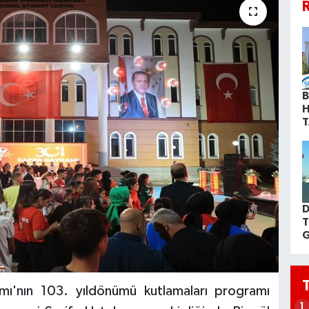
R
B
H
T
D
T
G
ı'nın 103. yıldönümü kutlamaları programı
1