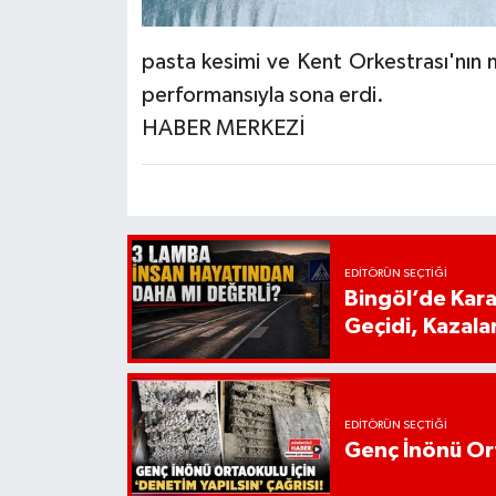
pasta kesimi ve Kent Orkestrası'nın 
performansıyla sona erdi.
HABER MERKEZİ
EDITÖRÜN SEÇTIĞI
Bingöl’de Kar
Geçidi, Kazala
EDITÖRÜN SEÇTIĞI
Genç İnönü Ort