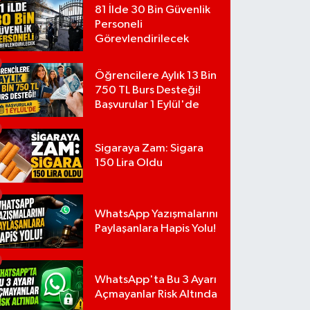
81 İlde 30 Bin Güvenlik
Personeli
Görevlendirilecek
Öğrencilere Aylık 13 Bin
750 TL Burs Desteği!
Başvurular 1 Eylül'de
Sigaraya Zam: Sigara
150 Lira Oldu
WhatsApp Yazışmalarını
Paylaşanlara Hapis Yolu!
WhatsApp'ta Bu 3 Ayarı
Açmayanlar Risk Altında