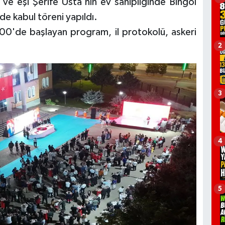
e eşi Şerife Usta'nın ev sahipliğinde Bingöl
de kabul töreni yapıldı.
00'de başlayan program, il protokolü, askeri
2
3
4
5