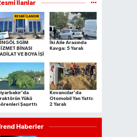
esmi İlanlar
RESMİ İLANDIR
İNGÖL SGİM
İki Aile Arasında
İZMET BİNASI
Kavga: 5 Yaralı
ADİLAT VE BOYA İŞİ
iyarbakır’da
Kovancılar’da
raktörün Yükü
Otomobil Yan Yattı:
örenleri Şaşırttı
2 Yaralı
Trend Haberler