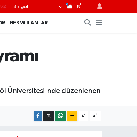
°
Bingöl
.02
8
.19
OR
RESMİ İLANLAR
.18
.19
yramı
%0
.82
l Üniversitesi'nde düzenlenen
-
+
A
A