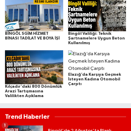
RESMİ İLANDIR
BİNGÖL SGİM HİZMET
Bingöl Valiliği: Teknik
BİNASI TADİLAT VE BOYA İŞİ
Şartnamelere Uygun Beton
Kullanılmış
Elazığ’da Karşıya Geçmek
İsteyen Kadına Otomobil
Çarptı
Kılçadır'daki 800 Dönümlük
Arazi Tartışmasına
Valilikten Açıklama
Trend Haberler
1
Bingöl'de 2 Ağustos'ta Planlı