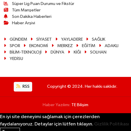
Süper Lig Puan Durumu ve Fikstür
Tüm Manşetler
Son Dakika Haberleri
Haber Arşivi
GÜNDEM
SİYASET
YAYLADERE
SAĞLIK
SPOR
EKONOMİ
MERKEZ
EĞİTİM
ADAKLI
BİLİM-TEKNOLOJİ
DÜNYA
KİĞI
SOLHAN
YEDİSU
RSS
Copyright © 2024. Her hakkı saklıdır.
Haber Yazılımı:
TE Bilişim
En iyi site deneyimi sağlamak için çerezlerden
faydalanıyoruz. Detaylar için lütfen tıklayın.
Gizlilik Politikası