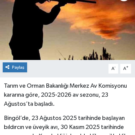
KİĞI
MERKEZ
RESMİ İLANLAR
SAĞLIK
Paylaş
-
+
A
A
SİYASET
Tarım ve Orman Bakanlığı Merkez Av Komisyonu
SOLHAN
kararına göre, 2025-2026 av sezonu, 23
SPOR
Ağustos’ta başladı.
Bingöl’de, 23 Ağustos 2025 tarihinde başlayan
YAYLADERE
bıldırcın ve üveyik avı, 30 Kasım 2025 tarihinde
YEDİSU