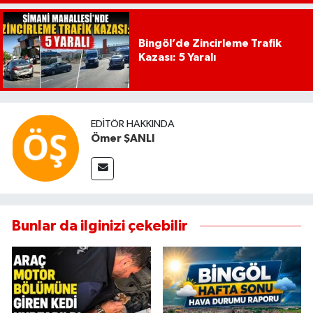
Bingöl’de Zincirleme Trafik
Kazası: 5 Yaralı
EDITÖR HAKKINDA
Ömer ŞANLI
Bunlar da ilginizi çekebilir