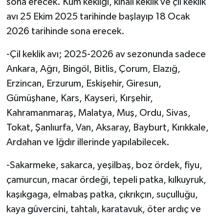
sona erecek. Kum kekliği, kınalı keklik ve çil keklik
avı 25 Ekim 2025 tarihinde başlayıp 18 Ocak
2026 tarihinde sona erecek.
-Çil keklik avı; 2025-2026 av sezonunda sadece
Ankara, Ağrı, Bingöl, Bitlis, Çorum, Elazığ,
Erzincan, Erzurum, Eskişehir, Giresun,
Gümüşhane, Kars, Kayseri, Kırşehir,
Kahramanmaraş, Malatya, Muş, Ordu, Sivas,
Tokat, Şanlıurfa, Van, Aksaray, Bayburt, Kırıkkale,
Ardahan ve Iğdır illerinde yapılabilecek.
-Sakarmeke, sakarca, yeşilbaş, boz ördek, fiyu,
çamurcun, macar ördeği, tepeli patka, kılkuyruk,
kaşıkgaga, elmabaş patka, çıkrıkçın, suçulluğu,
kaya güvercini, tahtalı, karatavuk, öter ardıç ve