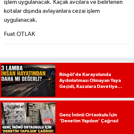
işlem uygulanacak. Kaçak avcılara ve belirlenen
kotalar dışında avlayanlara cezai işlem
uygulanacak.
Fuat OTLAK
Bingöl’de Karayolunda
Aydınlatması Olmayan Yaya
Geçidi, Kazalara Davetiye
Çıkarıyor!
Genç İnönü Ortaokulu İçin
‘Denetim Yapılsın’ Çağrısı!