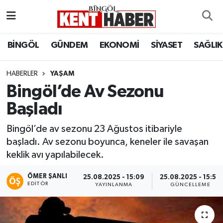
ADAKLI
Bingöl Nöbetçi Eczaneler
BİNGÖL
GÜNDEM
EKONOMİ
SİYASET
SAĞLIK
BİLİM-TEKNOLOJİ
Bingöl Hava Durumu
HABERLER
YAŞAM
Bingöl’de Av Sezonu
DÜNYA
Bingöl Namaz Vakitleri
Başladı
EĞİTİM
Bingöl Trafik Yoğunluk Haritası
Bingöl’de av sezonu 23 Ağustos itibariyle
EKONOMİ
Süper Lig Puan Durumu ve Fikstür
başladı. Av sezonu boyunca, keneler ile savaşan
keklik avı yapılabilecek.
GENÇ
Tüm Manşetler
ÖMER ŞANLI
25.08.2025 - 15:09
25.08.2025 - 15:58
EDITÖR
YAYINLANMA
GÜNCELLEME
GÜNDEM
Son Dakika Haberleri
KARLIOVA
Haber Arşivi