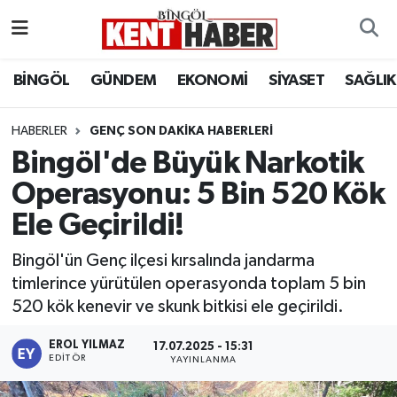
ADAKLI
Bingöl Nöbetçi Eczaneler
BİNGÖL
GÜNDEM
EKONOMİ
SİYASET
SAĞLIK
BİLİM-TEKNOLOJİ
Bingöl Hava Durumu
HABERLER
GENÇ SON DAKIKA HABERLERI
Bingöl'de Büyük Narkotik
DÜNYA
Bingöl Namaz Vakitleri
Operasyonu: 5 Bin 520 Kök
EĞİTİM
Bingöl Trafik Yoğunluk Haritası
Ele Geçirildi!
EKONOMİ
Süper Lig Puan Durumu ve Fikstür
Bingöl'ün Genç ilçesi kırsalında jandarma
timlerince yürütülen operasyonda toplam 5 bin
GENÇ
Tüm Manşetler
520 kök kenevir ve skunk bitkisi ele geçirildi.
GÜNDEM
Son Dakika Haberleri
EROL YILMAZ
17.07.2025 - 15:31
EDITÖR
YAYINLANMA
KARLIOVA
Haber Arşivi