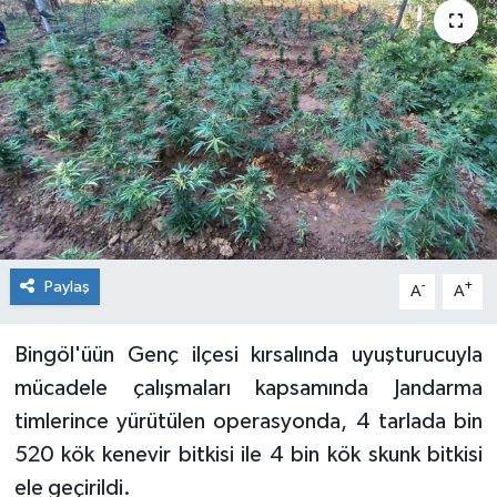
KİĞI
MERKEZ
RESMİ İLANLAR
SAĞLIK
SİYASET
Paylaş
-
+
A
A
SOLHAN
Bingöl'üün Genç ilçesi kırsalında uyuşturucuyla
SPOR
mücadele çalışmaları kapsamında Jandarma
timlerince yürütülen operasyonda, 4 tarlada bin
YAYLADERE
520 kök kenevir bitkisi ile 4 bin kök skunk bitkisi
ele geçirildi.
YEDİSU