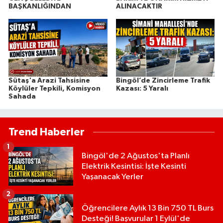
BAŞKANLIĞINDAN
ALINACAKTIR
Sütaş'a Arazi Tahsisine
Bingöl’de Zincirleme Trafik
Köylüler Tepkili, Komisyon
Kazası: 5 Yaralı
Sahada
Trend Haberler
1
Bingöl'de 2 Ağustos'ta Planlı
Elektrik Kesintisi: İşte Kesinti
Yaşanacak Yerler
2
Öğrencilere Aylık 13 Bin 750 TL Burs
Desteği! Başvurular 1 Eylül'de