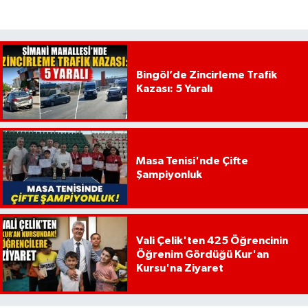
Bingöl’de Zincirleme Trafik
Kazası: 5 Yaralı
Masa Tenisi'nde Çifte
Şampiyonluk
Vali Çelik'ten 425 Öğrencinin
Öğrenim Gördüğü Kur'an
Kursu'na Ziyaret