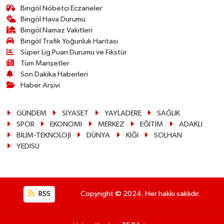
Bingöl Nöbetçi Eczaneler
Bingöl Hava Durumu
Bingöl Namaz Vakitleri
Bingöl Trafik Yoğunluk Haritası
Süper Lig Puan Durumu ve Fikstür
Tüm Manşetler
Son Dakika Haberleri
Haber Arşivi
GÜNDEM
SİYASET
YAYLADERE
SAĞLIK
SPOR
EKONOMİ
MERKEZ
EĞİTİM
ADAKLI
BİLİM-TEKNOLOJİ
DÜNYA
KİĞI
SOLHAN
YEDİSU
RSS
Copyright © 2024. Her hakkı saklıdır.