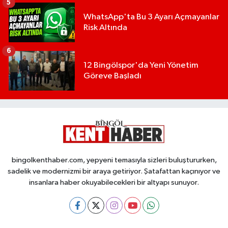
5
WhatsApp'ta Bu 3 Ayarı Açmayanlar
Risk Altında
6
12 Bingölspor'da Yeni Yönetim
Göreve Başladı
bingolkenthaber.com, yepyeni temasıyla sizleri buluştururken,
sadelik ve modernizmi bir araya getiriyor. Şatafattan kaçınıyor ve
insanlara haber okuyabilecekleri bir altyapı sunuyor.