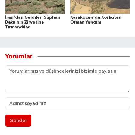
İran'dan Geldiler, Süphan
Karakoçan'da Korkutan
Dağı'nın Zirvesine
Orman Yangını
Tırmandılar
Yorumlar
Gönder