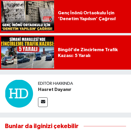
Genç İnönü Ortaokulu İçin
‘Denetim Yapılsın’ Çağrısı!
Bingöl’de Zincirleme Trafik
Kazası: 5 Yaralı
EDITÖR HAKKINDA
Hasret Dayanır
Bunlar da ilginizi çekebilir