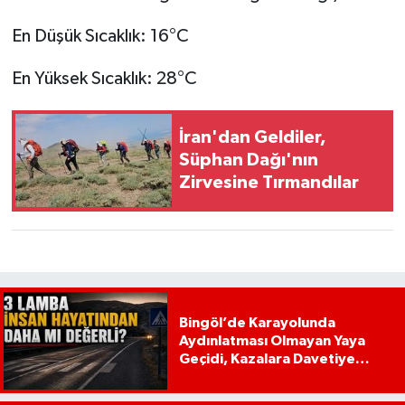
En Düşük Sıcaklık: 16°C
En Yüksek Sıcaklık: 28°C
İran'dan Geldiler,
Süphan Dağı'nın
Zirvesine Tırmandılar
Bingöl’de Karayolunda
Aydınlatması Olmayan Yaya
Geçidi, Kazalara Davetiye
Çıkarıyor!