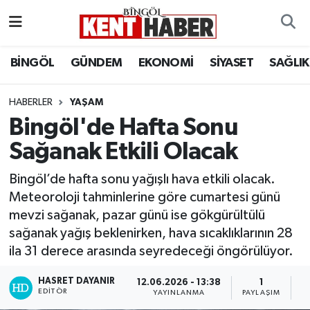
ADAKLI
Bingöl Nöbetçi Eczaneler
BİNGÖL
GÜNDEM
EKONOMİ
SİYASET
SAĞLIK
BİLİM-TEKNOLOJİ
Bingöl Hava Durumu
HABERLER
YAŞAM
Bingöl'de Hafta Sonu
DÜNYA
Bingöl Namaz Vakitleri
Sağanak Etkili Olacak
EĞİTİM
Bingöl Trafik Yoğunluk Haritası
Bingöl’de hafta sonu yağışlı hava etkili olacak.
EKONOMİ
Süper Lig Puan Durumu ve Fikstür
Meteoroloji tahminlerine göre cumartesi günü
mevzi sağanak, pazar günü ise gökgürültülü
GENÇ
Tüm Manşetler
sağanak yağış beklenirken, hava sıcaklıklarının 28
ila 31 derece arasında seyredeceği öngörülüyor.
GÜNDEM
Son Dakika Haberleri
HASRET DAYANIR
12.06.2026 - 13:38
1
EDITÖR
YAYINLANMA
PAYLAŞIM
O
KARLIOVA
Haber Arşivi