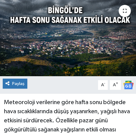
KİĞI
MERKEZ
RESMİ İLANLAR
SAĞLIK
SİYASET
Paylaş
-
+
A
A
SOLHAN
Meteoroloji verilerine göre hafta sonu bölgede
SPOR
hava sıcaklıklarında düşüş yaşanırken, yağışlı hava
YAYLADERE
etkisini sürdürecek. Özellikle pazar günü
gökgürültülü sağanak yağışların etkili olması
YEDİSU