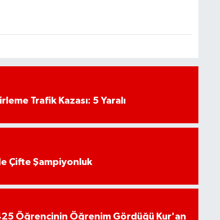
rleme Trafik Kazası: 5 Yaralı
de Çifte Şampiyonluk
n 425 Öğrencinin Öğrenim Gördüğü Kur'an