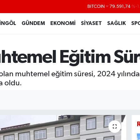
DOLAR
45,43620
%0
EURO
53,38690
%0
İNGÖL
GÜNDEM
EKONOMİ
SİYASET
SAĞLIK
SP
STERLİN
61,60380
%0
G.ALTIN
6862,09000
%0
htemel Eğitim Sür
BİST100
14.598,00
BITCOIN
79.591,74
%-1
 olan muhtemel eğitim süresi, 2024 yılında 
a oldu.
R