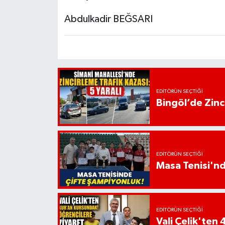
Abdulkadir BEĞSARI
EDITÖRÜN SEÇTIĞI
Bingöl’de Zinci
EDITÖRÜN SEÇTIĞI
Masa Tenisi'n
EDITÖRÜN SEÇTIĞI
Vali Çelik'te