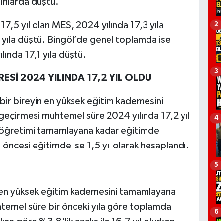
ınlarda düştü.
17,5 yıl olan MES, 2024 yılında 17,3 yıla
2
 yıla düştü. Bingöl’de genel toplamda ise
lında 17,1 yıla düştü.
3
ESİ 2024 YILINDA 17,2 YIL OLDU
 bir bireyin en yüksek eğitim kademesini
eçirmesi muhtemel süre 2024 yılında 17,2 yıl
4
rtaöğretimi tamamlayana kadar eğitimde
 öncesi eğitimde ise 1,5 yıl olarak hesaplandı.
5
in en yüksek eğitim kademesini tamamlayana
temel süre bir önceki yıla göre toplamda
6