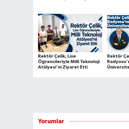
Rektör Çelik, Lise
Rektör Çe
Öğrencileriyle Milli Teknoloji
Radyosu'n
Atölyesi'ni Ziyaret Etti
Üniversite
Yorumlar