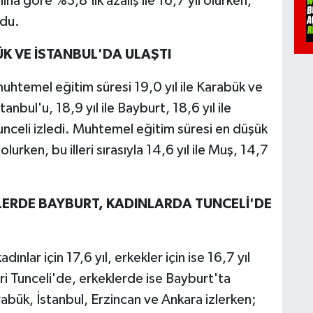
a göre %3,8'lik azalış ile 16,7 yıl olurken,
ldu.
K VE İSTANBUL'DA ULAŞTI
uhtemel eğitim süresi 19,0 yıl ile Karabük ve
nbul'u, 18,9 yıl ile Bayburt, 18,6 yıl ile
Tunceli izledi. Muhtemel eğitim süresi en düşük
 olurken, bu illeri sırasıyla 14,6 yıl ile Muş, 14,7
LERDE BAYBURT, KADINLARDA TUNCELİ'DE
nlar için 17,6 yıl, erkekler için ise 16,7 yıl
i Tunceli'de, erkeklerde ise Bayburt'ta
abük, İstanbul, Erzincan ve Ankara izlerken;