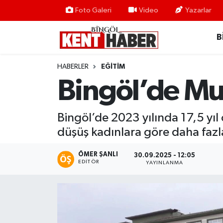
Foto Galeri
Video
Yazarlar
B
ADAKLI
Bingöl Nöbetçi Eczaneler
BİLİM-TEKNOLOJİ
Bingöl Hava Durumu
HABERLER
EĞITIM
Bingöl’de Mu
DÜNYA
Bingöl Namaz Vakitleri
EĞİTİM
Bingöl Trafik Yoğunluk Haritası
Bingöl’de 2023 yılında 17,5 yıl
düşüş kadınlara göre daha fazl
EKONOMİ
Süper Lig Puan Durumu ve Fikstür
ÖMER ŞANLI
30.09.2025 - 12:05
EDITÖR
GENÇ
Tüm Manşetler
YAYINLANMA
GÜNDEM
Son Dakika Haberleri
KARLIOVA
Haber Arşivi