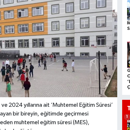
M
S
G
O
‘
Ç
 ve 2024 yıllarına ait ‘Muhtemel Eğitim Süresi’
şlayan bir bireyin, eğitimde geçirmesi
1
 eden muhtemel eğitim süresi (MES),