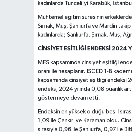
kadınlarda Tunceli'yi Karabük, İstanbul
Muhtemel eğitim süresinin erkeklerde e
Şırnak, Muş, Şanlıurfa ve Mardin takip
kadınlarda; Şanlıurfa, Şırnak, Muş, Ağ
CİNSİYET EŞİTLİĞİ ENDEKSİ 2024 
MES kapsamında cinsiyet eşitliği end
oranı ile hesaplanır. ISCED 1-8 kade
kapsamında cinsiyet eşitliği endeksi 2
endeks, 2024 yılında 0,08 puanlık art
göstermeye devam etti.
Endeksin en yüksek olduğu beş il sırasıyl
1,09 ile Çankırı ve Karaman oldu. Cinsi
sırasıyla 0,96 ile Şanlıurfa, 0,97 ile Bi