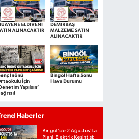
UAYENE ELDİVENİ
DEMİRBAŞ
ATIN ALINACAKTIR
MALZEME SATIN
ALINACAKTIR
enç İnönü
Bingöl Hafta Sonu
rtaokulu İçin
Hava Durumu
Denetim Yapılsın’
ağrısı!
Trend Haberler
Bingöl'de 2 Ağustos'ta
Planlı Elektrik Kesintisi: