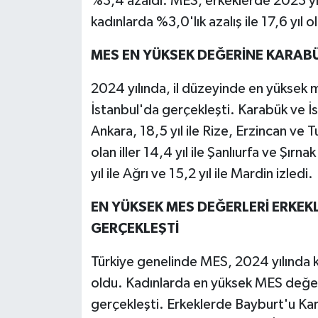
%3,4 azaldı. MES, erkeklerde 2023 yılın
kadınlarda %3,0'lık azalış ile 17,6 yıl o
MES EN YÜKSEK DEĞERİNE KARABÜ
2024 yılında, il düzeyinde en yüksek m
İstanbul'da gerçekleşti. Karabük ve İsta
Ankara, 18,5 yıl ile Rize, Erzincan ve 
olan iller 14,4 yıl ile Şanlıurfa ve Şırnak
yıl ile Ağrı ve 15,2 yıl ile Mardin izledi.
EN YÜKSEK MES DEĞERLERİ ERKEK
GERÇEKLEŞTİ
Türkiye genelinde MES, 2024 yılında kadı
oldu. Kadınlarda en yüksek MES değer
gerçekleşti. Erkeklerde Bayburt'u Kar