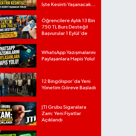
İşte Kesinti Yaşanacak
Yerler
Öğrencilere Aylık 13 Bin
750 TL Burs Desteği!
Başvurular 1 Eylül'de
WhatsApp Yazışmalarını
Paylaşanlara Hapis Yolu!
12 Bingölspor'da Yeni
Yönetim Göreve Başladı
JTI Grubu Sigaralara
Zam: Yeni Fiyatlar
Açıklandı