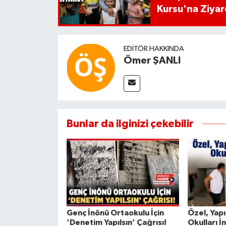
Kursu'na Ziyar
EDITÖR HAKKINDA
Ömer ŞANLI
Bunlar da ilginizi çekebilir
Genç İnönü Ortaokulu İçin
Özel, Yap
‘Denetim Yapılsın’ Çağrısı!
Okulları İ