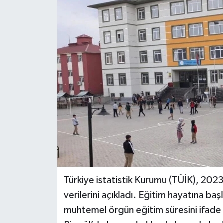
KİĞI
MERKEZ
RESMİ İLANLAR
SAĞLIK
SİYASET
SOLHAN
SPOR
Türkiye istatistik Kurumu (TÜİK), 2023
verilerini açıkladı. Eğitim hayatına ba
YAYLADERE
muhtemel örgün eğitim süresini ifade
YEDİSU