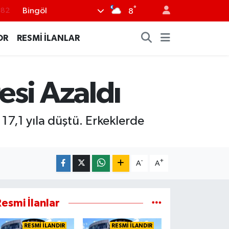
°
Bingöl
.02
8
.19
OR
RESMİ İLANLAR
.18
.19
esi Azaldı
%0
.82
17,1 yıla düştü. Erkeklerde
-
+
A
A
esmi İlanlar
RESMİ İLANDIR
RESMİ İLANDIR