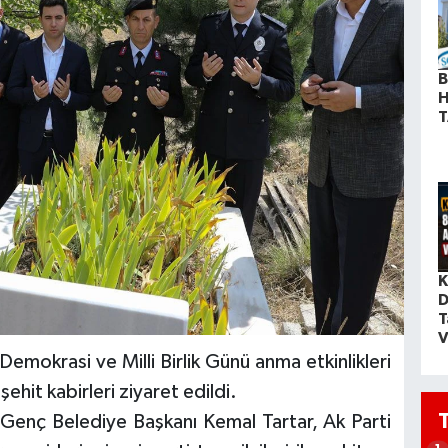
B
H
T
K
D
T
V
mokrasi ve Milli Birlik Günü anma etkinlikleri
hit kabirleri ziyaret edildi.
nç Belediye Başkanı Kemal Tartar, Ak Parti