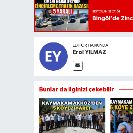
EDITÖRÜN SEÇTIĞI
Bingöl’de Zinci
EDITÖR HAKKINDA
Erol YILMAZ
Bunlar da ilginizi çekebilir