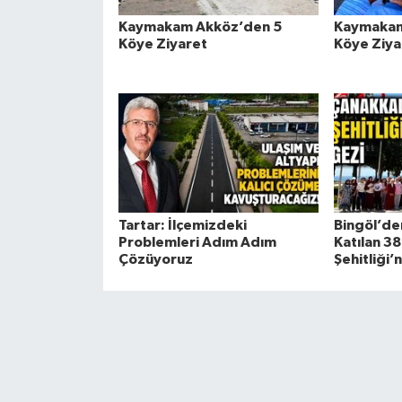
Kaymakam Akköz’den 5
Kaymakam
Köye Ziyaret
Köye Ziya
Tartar: İlçemizdeki
Bingöl’de
Problemleri Adım Adım
Katılan 3
Çözüyoruz
Şehitliği’