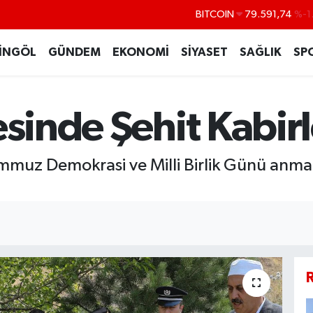
BITCOIN
79.591,74
%-1
DOLAR
45,43620
%0
İNGÖL
GÜNDEM
EKONOMİ
SİYASET
SAĞLIK
SP
EURO
53,38690
%0
STERLİN
61,60380
%0
esinde Şehit Kabirl
G.ALTIN
6862,09000
%0
BİST100
14.598,00
mmuz Demokrasi ve Milli Birlik Günü anma 
R