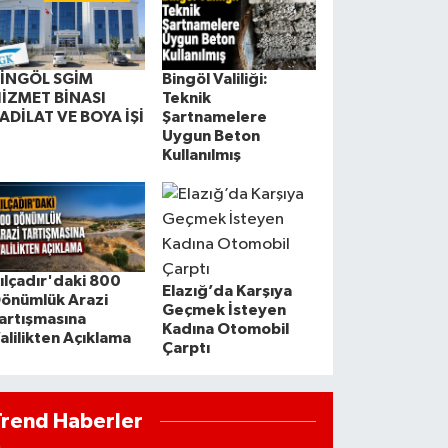
İNGÖL SGİM
Bingöl Valiliği:
İZMET BİNASI
Teknik
ADİLAT VE BOYA İŞİ
Şartnamelere
Uygun Beton
Kullanılmış
ılçadır'daki 800
Elazığ’da Karşıya
önümlük Arazi
Geçmek İsteyen
artışmasına
Kadına Otomobil
alilikten Açıklama
Çarptı
Trend Haberler