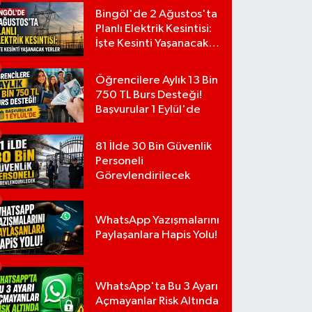
Bingöl'de 2 Ağustos'ta
Planlı Elektrik Kesintisi:
İşte Kesinti Yaşanacak
Yerler
Öğrencilere Aylık 13 Bin
750 TL Burs Desteği!
Başvurular 1 Eylül'de
81 İlde 30 Bin Güvenlik
Personeli
Görevlendirilecek
WhatsApp Yazışmalarını
Paylaşanlara Hapis Yolu!
WhatsApp'ta Bu 3 Ayarı
Açmayanlar Risk Altında