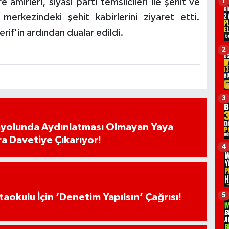
e amirleri, siyasi parti temsilcileri ile şehit ve
1
merkezindeki şehit kabirlerini ziyaret etti.
erif'in ardından dualar edildi.
2
3
ayolunda Aydınlatması Olmayan Yaya
ra Davetiye Çıkarıyor!
4
5
aokulu İçin ‘Denetim Yapılsın’ Çağrısı!