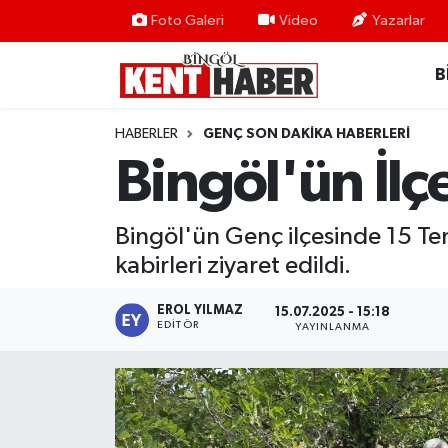
Foto Galeri
Video
Yazarlar
B
ADAKLI
Bingöl Nöbetçi Eczaneler
BİLİM-TEKNOLOJİ
Bingöl Hava Durumu
HABERLER
GENÇ SON DAKIKA HABERLERI
Bingöl'ün İlç
DÜNYA
Bingöl Namaz Vakitleri
EĞİTİM
Bingöl Trafik Yoğunluk Haritası
Bingöl'ün Genç ilçesinde 15 Te
kabirleri ziyaret edildi.
EKONOMİ
Süper Lig Puan Durumu ve Fikstür
EROL YILMAZ
15.07.2025 - 15:18
EDITÖR
GENÇ
Tüm Manşetler
YAYINLANMA
GÜNDEM
Son Dakika Haberleri
KARLIOVA
Haber Arşivi