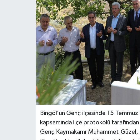
KİĞI
MERKEZ
RESMİ İLANLAR
SAĞLIK
SİYASET
SOLHAN
SPOR
Bingöl'ün Genç ilçesinde 15 Temmuz De
kapsamında ilçe protokolü tarafından şe
YAYLADERE
Genç Kaymakamı Muhammet Güzel, Ge
YEDİSU