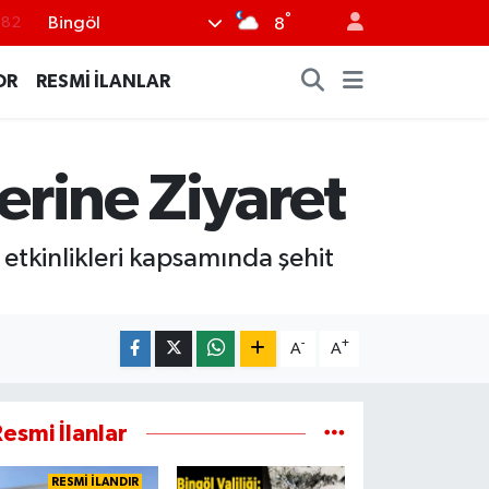
°
Bingöl
.82
8
.02
OR
RESMİ İLANLAR
.19
.18
erine Ziyaret
.19
%0
etkinlikleri kapsamında şehit
-
+
A
A
esmi İlanlar
RESMİ İLANDIR