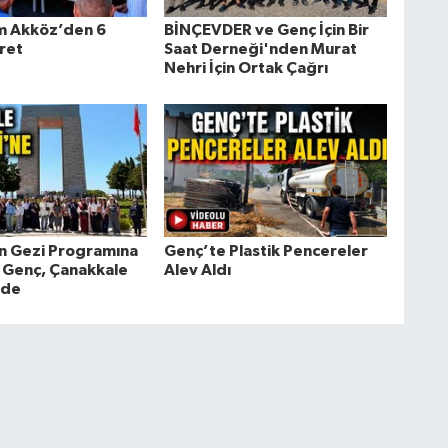
 Akköz’den 6
BİNÇEVDER ve Genç İçin Bir
ret
Saat Derneği'nden Murat
Nehri İçin Ortak Çağrı
n Gezi Programına
Genç’te Plastik Pencereler
8 Genç, Çanakkale
Alev Aldı
nde