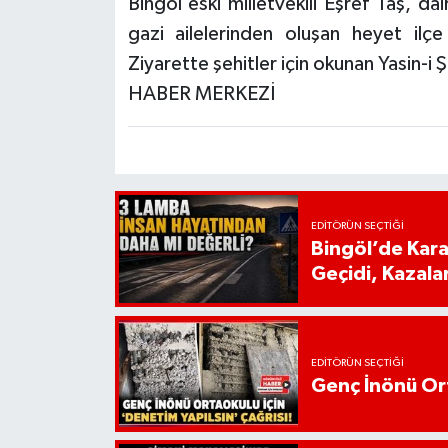
Bingöl eski milletvekili Eşref Taş, dair
gazi ailelerinden oluşan heyet ilçe 
Ziyarette şehitler için okunan Yasin-i Ş
HABER MERKEZİ
EDITÖRÜN SEÇTIĞI
Bingöl’de Kar
Geçidi, Kazala
EDITÖRÜN SEÇTIĞI
Genç İnönü Ort