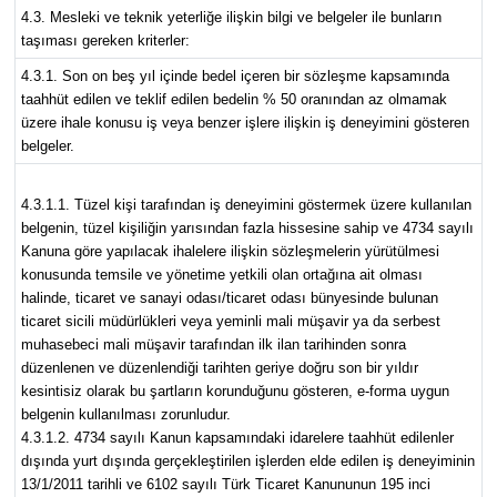
4.3. Mesleki ve teknik yeterliğe ilişkin bilgi ve belgeler ile bunların
taşıması gereken kriterler:
4.3.1. Son on beş yıl içinde bedel içeren bir sözleşme kapsamında
taahhüt edilen ve teklif edilen bedelin % 50 oranından az olmamak
üzere ihale konusu iş veya benzer işlere ilişkin iş deneyimini gösteren
belgeler.
4.3.1.1. Tüzel kişi tarafından iş deneyimini göstermek üzere kullanılan
belgenin, tüzel kişiliğin yarısından fazla hissesine sahip ve 4734 sayılı
Kanuna göre yapılacak ihalelere ilişkin sözleşmelerin yürütülmesi
konusunda temsile ve yönetime yetkili olan ortağına ait olması
halinde, ticaret ve sanayi odası/ticaret odası bünyesinde bulunan
ticaret sicili müdürlükleri veya yeminli mali müşavir ya da serbest
muhasebeci mali müşavir tarafından ilk ilan tarihinden sonra
düzenlenen ve düzenlendiği tarihten geriye doğru son bir yıldır
kesintisiz olarak bu şartların korunduğunu gösteren, e-forma uygun
belgenin kullanılması zorunludur.
4.3.1.2. 4734 sayılı Kanun kapsamındaki idarelere taahhüt edilenler
dışında yurt dışında gerçekleştirilen işlerden elde edilen iş deneyiminin
13/1/2011 tarihli ve 6102 sayılı Türk Ticaret Kanununun 195 inci