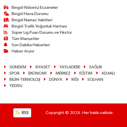
Bingöl Nöbetçi Eczaneler
Bingöl Hava Durumu
Bingöl Namaz Vakitleri
Bingöl Trafik Yoğunluk Haritası
Süper Lig Puan Durumu ve Fikstür
Tüm Manşetler
Son Dakika Haberleri
Haber Arşivi
GÜNDEM
SİYASET
YAYLADERE
SAĞLIK
SPOR
EKONOMİ
MERKEZ
EĞİTİM
ADAKLI
BİLİM-TEKNOLOJİ
DÜNYA
KİĞI
SOLHAN
YEDİSU
RSS
Copyright © 2024. Her hakkı saklıdır.