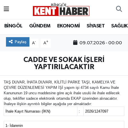
ADAKLI
Bingöl Nöbetçi Eczaneler
BİNGÖL
GÜNDEM
EKONOMİ
SİYASET
SAĞLIK
BİLİM-TEKNOLOJİ
Bingöl Hava Durumu
Paylaş
-
+
09.07.2026 - 00:00
A
A
DÜNYA
Bingöl Namaz Vakitleri
CADDE VE SOKAK İŞLERİ
EĞİTİM
Bingöl Trafik Yoğunluk Haritası
YAPTIRILACAKTIR
EKONOMİ
Süper Lig Puan Durumu ve Fikstür
TAŞ DUVAR, İHATA DUVARI, KİLİTLİ PARKE TAŞI, KAMELYA VE
ÇEVRE DÜZENLEMESİ YAPIM İŞİ yapım işi 4734 sayılı Kamu İhale
Kanununun 19 uncu maddesine göre açık ihale usulü ile ihale edilecek
GENÇ
Tüm Manşetler
olup, teklifler sadece elektronik ortamda EKAP üzerinden alınacaktır.
İhaleye ilişkin ayrıntılı bilgiler aşağıda yer almaktadır:
GÜNDEM
Son Dakika Haberleri
İhale Kayıt Numarası (İKN)
:
2026/1247097
KARLIOVA
Haber Arşivi
1- İdarenin