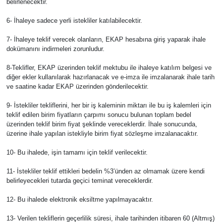
belirlenecektir.
6- İhaleye sadece yerli istekliler katılabilecektir.
7- İhaleye teklif verecek olanların, EKAP hesabına giriş yaparak ihale
dokümanını indirmeleri zorunludur.
8-Teklifler, EKAP üzerinden teklif mektubu ile ihaleye katılım belgesi ve
diğer ekler kullanılarak hazırlanacak ve e-imza ile imzalanarak ihale tarih
ve saatine kadar EKAP üzerinden gönderilecektir.
9- İstekliler tekliflerini, her bir iş kaleminin miktarı ile bu iş kalemleri için
teklif edilen birim fiyatların çarpımı sonucu bulunan toplam bedel
üzerinden teklif birim fiyat şeklinde vereceklerdir. İhale sonucunda,
üzerine ihale yapılan istekliyle birim fiyat sözleşme imzalanacaktır.
10- Bu ihalede, işin tamamı için teklif verilecektir.
11- İstekliler teklif ettikleri bedelin %3’ünden az olmamak üzere kendi
belirleyecekleri tutarda geçici teminat vereceklerdir.
12- Bu ihalede elektronik eksiltme yapılmayacaktır.
13- Verilen tekliflerin geçerlilik süresi, ihale tarihinden itibaren 60 (Altmış)