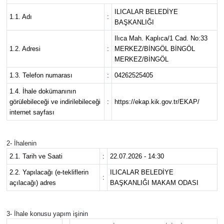
ILICALAR BELEDİYE
1.1. Adı
:
KİĞI
BAŞKANLIĞI
Ilıca Mah. Kaplıca/1 Cad. No:33
MERKEZ
1.2. Adresi
:
MERKEZ/BİNGÖL BİNGÖL
MERKEZ/BİNGÖL
RESMİ İLANLAR
1.3. Telefon numarası
:
04262525405
1.4. İhale dokümanının
SAĞLIK
görülebileceği ve indirilebileceği
:
https://ekap.kik.gov.tr/EKAP/
internet sayfası
SİYASET
2- İhalenin
SOLHAN
2.1. Tarih ve Saati
:
22.07.2026 - 14:30
SPOR
2.2. Yapılacağı (e-tekliflerin
ILICALAR BELEDİYE
:
açılacağı) adres
BAŞKANLIĞI MAKAM ODASI
YAYLADERE
3- İhale konusu yapım işinin
YEDİSU