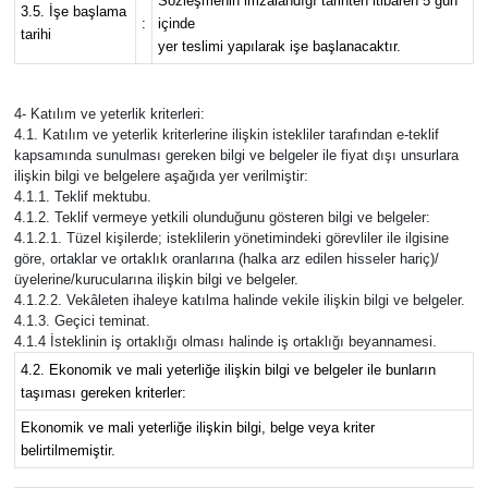
Sözleşmenin imzalandığı tarihten itibaren 5 gün
3.5. İşe başlama
:
içinde
tarihi
yer teslimi yapılarak işe başlanacaktır.
4- Katılım ve yeterlik kriterleri:
4.1. Katılım ve yeterlik kriterlerine ilişkin istekliler tarafından e-teklif
kapsamında sunulması gereken bilgi ve belgeler ile fiyat dışı unsurlara
ilişkin bilgi ve belgelere aşağıda yer verilmiştir:
4.1.1. Teklif mektubu.
4.1.2. Teklif vermeye yetkili olunduğunu gösteren bilgi ve belgeler:
4.1.2.1. Tüzel kişilerde; isteklilerin yönetimindeki görevliler ile ilgisine
göre, ortaklar ve ortaklık oranlarına (halka arz edilen hisseler hariç)/
üyelerine/kurucularına ilişkin bilgi ve belgeler.
4.1.2.2. Vekâleten ihaleye katılma halinde vekile ilişkin bilgi ve belgeler.
4.1.3. Geçici teminat.
4.1.4 İsteklinin iş ortaklığı olması halinde iş ortaklığı beyannamesi.
4.2. Ekonomik ve mali yeterliğe ilişkin bilgi ve belgeler ile bunların
taşıması gereken kriterler:
Ekonomik ve mali yeterliğe ilişkin bilgi, belge veya kriter
belirtilmemiştir.