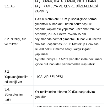
TAŞ DUVAR, İHATA DUVARI, KİLİTLİ PARKE
3.1. Adı
:
TAŞI, KAMELYA VE ÇEVRE DÜZENLEMESİ
YAPIM İŞİ
1-3900 Metrekare 8 Cm yüksekliğinde normal
çimentolu buhar kürlü beton parke taşı ile
döşeme kaplaması yapılması (her ebat,renk ve
desende) 2-1250 Metre 75x30x15 cm
3.2. Niteliği, türü
boyutlarında normal çimentolu buhar kürlü beton
:
ve miktarı
oluk taşı döşenmesi 3-103 Metreküp Ocak taşı
ile 200 dozlu çimento harçlı kargir inşaat
yapılması
Ayrıntılı bilgiye EKAP’ta yer alan ihale dokümanı
içinde bulunan idari şartnameden ulaşılabilir.
3.3.
Yapılacağı/teslim
:
ILICALAR BELDESİ
edileceği yer
3.4.
Yer tesliminden itibaren 90 (Doksan) takvim
Süresi/teslim
:
günüdür.
tarihi