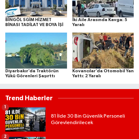
BİNGÖL SGİM HİZMET
İki Aile Arasında Kavga: 5
BİNASI TADİLAT VE BOYA İŞİ
Yaralı
Diyarbakır’da Traktörün
Kovancılar’da Otomobil Yan
Yükü Görenleri Şaşırttı
Yattı: 2 Yaralı
Trend Haberler
1
81 İlde 30 Bin Güvenlik Personeli
Görevlendirilecek
2