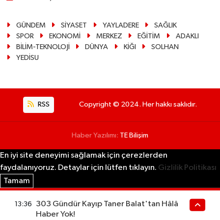
GÜNDEM
SİYASET
YAYLADERE
SAĞLIK
SPOR
EKONOMİ
MERKEZ
EĞİTİM
ADAKLI
BİLİM-TEKNOLOJİ
DÜNYA
KİĞI
SOLHAN
YEDİSU
RSS
Copyright © 2024. Her hakkı saklıdır.
Haber Yazılımı:
TE Bilişim
En iyi site deneyimi sağlamak için çerezlerden
faydalanıyoruz. Detaylar için lütfen tıklayın.
Gizlilik Politikası
Tamam
303 Gündür Kayıp Taner Balat'tan Hâlâ
13:36
Haber Yok!