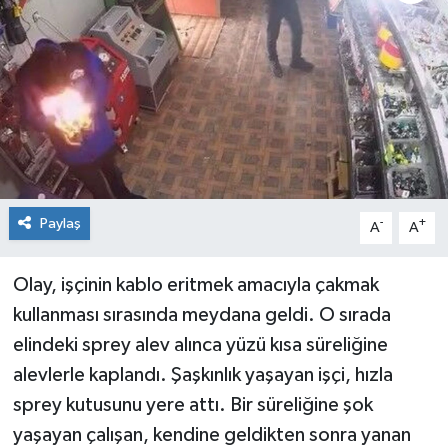
KİĞI
MERKEZ
RESMİ İLANLAR
SAĞLIK
Paylaş
-
+
A
A
SİYASET
Olay, işçinin kablo eritmek amacıyla çakmak
SOLHAN
kullanması sırasında meydana geldi. O sırada
SPOR
elindeki sprey alev alınca yüzü kısa süreliğine
alevlerle kaplandı. Şaşkınlık yaşayan işçi, hızla
YAYLADERE
sprey kutusunu yere attı. Bir süreliğine şok
yaşayan çalışan, kendine geldikten sonra yanan
YEDİSU