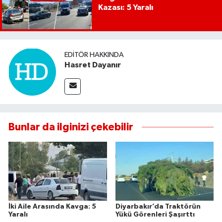
Kazası: 5 Yaralı
EDITÖR HAKKINDA
Hasret Dayanır
Bunlar da ilginizi çekebilir
İki Aile Arasında Kavga: 5
Diyarbakır’da Traktörün
Yaralı
Yükü Görenleri Şaşırttı