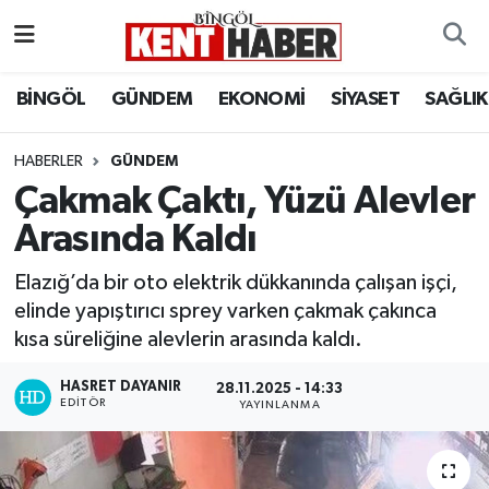
ADAKLI
Bingöl Nöbetçi Eczaneler
BİNGÖL
GÜNDEM
EKONOMİ
SİYASET
SAĞLIK
BİLİM-TEKNOLOJİ
Bingöl Hava Durumu
HABERLER
GÜNDEM
Çakmak Çaktı, Yüzü Alevler
DÜNYA
Bingöl Namaz Vakitleri
Arasında Kaldı
EĞİTİM
Bingöl Trafik Yoğunluk Haritası
Elazığ’da bir oto elektrik dükkanında çalışan işçi,
EKONOMİ
Süper Lig Puan Durumu ve Fikstür
elinde yapıştırıcı sprey varken çakmak çakınca
kısa süreliğine alevlerin arasında kaldı.
GENÇ
Tüm Manşetler
HASRET DAYANIR
28.11.2025 - 14:33
EDITÖR
YAYINLANMA
GÜNDEM
Son Dakika Haberleri
KARLIOVA
Haber Arşivi