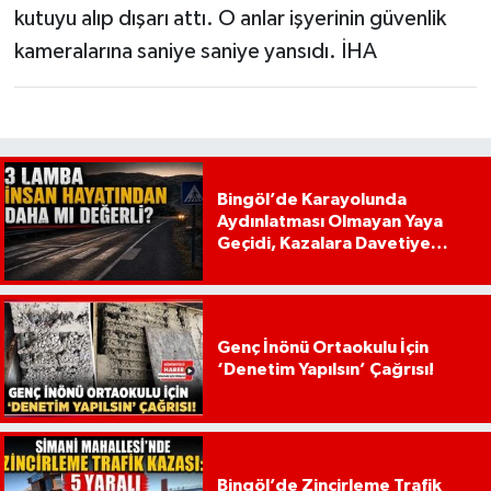
kutuyu alıp dışarı attı. O anlar işyerinin güvenlik
kameralarına saniye saniye yansıdı. İHA
Bingöl’de Karayolunda
Aydınlatması Olmayan Yaya
Geçidi, Kazalara Davetiye
Çıkarıyor!
Genç İnönü Ortaokulu İçin
‘Denetim Yapılsın’ Çağrısı!
Bingöl’de Zincirleme Trafik