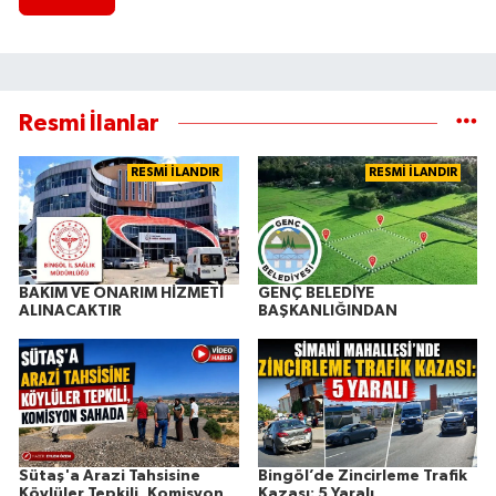
Resmi İlanlar
RESMİ İLANDIR
RESMİ İLANDIR
BAKIM VE ONARIM HİZMETİ
GENÇ BELEDİYE
ALINACAKTIR
BAŞKANLIĞINDAN
Sütaş'a Arazi Tahsisine
Bingöl’de Zincirleme Trafik
Köylüler Tepkili, Komisyon
Kazası: 5 Yaralı