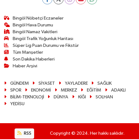
Bingöl Nöbetçi Eczaneler
Bingöl Hava Durumu
Bingöl Namaz Vakitleri
Bingöl Trafik Yoğunluk Haritası
Süper Lig Puan Durumu ve Fikstür
Tüm Manşetler
Son Dakika Haberleri
Haber Arşivi
GÜNDEM
SİYASET
YAYLADERE
SAĞLIK
SPOR
EKONOMİ
MERKEZ
EĞİTİM
ADAKLI
BİLİM-TEKNOLOJİ
DÜNYA
KİĞI
SOLHAN
YEDİSU
RSS
Copyright © 2024. Her hakkı saklıdır.