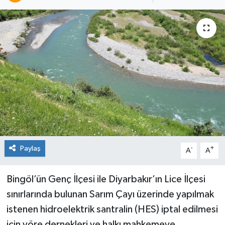
KİĞI
MERKEZ
RESMİ İLANLAR
SAĞLIK
SİYASET
SOLHAN
Paylaş
-
+
A
A
SPOR
Bingöl’ün Genç İlçesi ile Diyarbakır’ın Lice İlçesi
sınırlarında bulunan Sarım Çayı üzerinde yapılmak
YAYLADERE
istenen hidroelektrik santralin (HES) iptal edilmesi
YEDİSU
için yöre dernekleri ve halkı mahkemeye