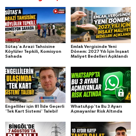
Sütaş'a Arazi Tahsisine
Emlak Vergisinde Yeni
Köylüler Tepkili, Komisyon
Dönem: 2027 Yılı İçin İnşaat
Sahada
Maliyet Bedelleri Açıklandı
Engelliler için 81 İlde Geçerli
WhatsApp'ta Bu 3 Ayarı
'Tek Kart Sistemi' Talebi!
Açmayanlar Risk Altında