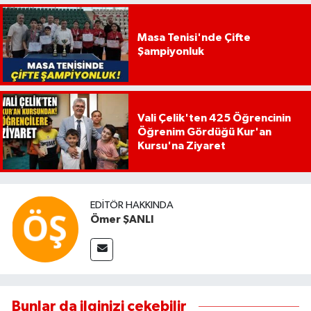
Masa Tenisi'nde Çifte
Şampiyonluk
Vali Çelik'ten 425 Öğrencinin
Öğrenim Gördüğü Kur'an
Kursu'na Ziyaret
EDITÖR HAKKINDA
Ömer ŞANLI
Bunlar da ilginizi çekebilir