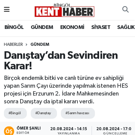
ADAKLI
Bingöl Nöbetçi Eczaneler
BİNGÖL
GÜNDEM
EKONOMİ
SİYASET
SAĞLIK
BİLİM-TEKNOLOJİ
Bingöl Hava Durumu
HABERLER
GÜNDEM
Danıştay’dan Sevindiren
DÜNYA
Bingöl Namaz Vakitleri
Karar!
EĞİTİM
Bingöl Trafik Yoğunluk Haritası
Birçok endemik bitki ve canlı türüne ev sahipliği
EKONOMİ
Süper Lig Puan Durumu ve Fikstür
yapan Sarım Çayı üzerinde yapılmak istenen HES
projesi için Erzurum 2. İdare Mahkemesinden
GENÇ
Tüm Manşetler
sonra Danıştay da iptal kararı verdi.
#Bingöl
#Danıştay
#Sarım havzası
GÜNDEM
Son Dakika Haberleri
ÖMER ŞANLI
20.08.2024 - 14:15
20.08.2024 - 17:09
KARLIOVA
Haber Arşivi
EDITÖR
YAYINLANMA
GÜNCELLEME