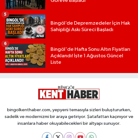
Göreve Başladı
5
Bingöl’de Depremzedeler İçin Hak
Sahipliği Askı Süreci Başladı
6
Bingöl'de Hafta Sonu Altın Fiyatları
Açıklandı! İşte 1 Ağustos Güncel
Liste
bingolkenthaber.com, yepyeni temasıyla sizleri buluştururken,
sadelik ve modernizmi bir araya getiriyor. Şatafattan kaçınıyor ve
insanlara haber okuyabilecekleri bir altyapı sunuyor.