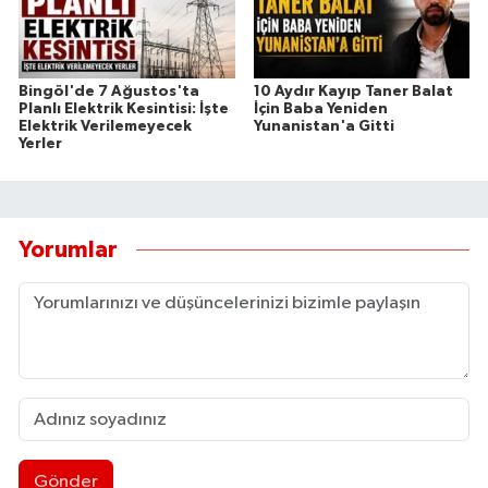
Bingöl'de 7 Ağustos'ta
10 Aydır Kayıp Taner Balat
Planlı Elektrik Kesintisi: İşte
İçin Baba Yeniden
Elektrik Verilemeyecek
Yunanistan'a Gitti
Yerler
Yorumlar
Gönder