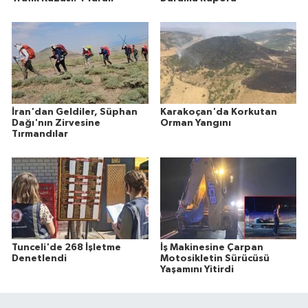
İran'dan Geldiler, Süphan
Karakoçan'da Korkutan
Dağı'nın Zirvesine
Orman Yangını
Tırmandılar
Tunceli'de 268 İşletme
İş Makinesine Çarpan
Denetlendi
Motosikletin Sürücüsü
Yaşamını Yitirdi