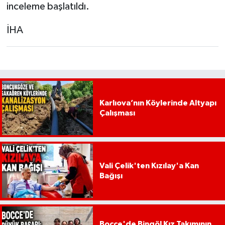
inceleme başlatıldı.
İHA
Karlıova’nın Köylerinde Altyapı
Çalışması
Vali Çelik'ten Kızılay'a Kan
Bağışı
Bocce'de Bingöl Kız Takımının