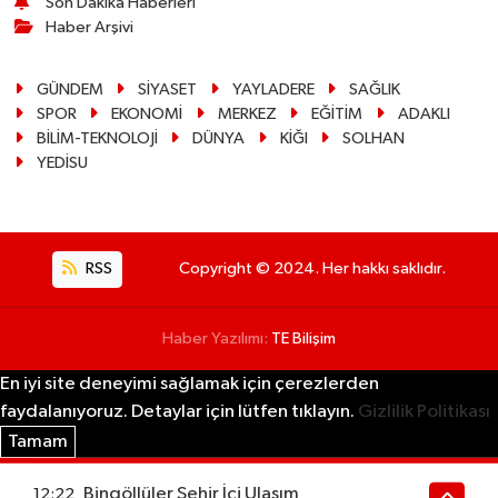
Son Dakika Haberleri
Haber Arşivi
GÜNDEM
SİYASET
YAYLADERE
SAĞLIK
SPOR
EKONOMİ
MERKEZ
EĞİTİM
ADAKLI
BİLİM-TEKNOLOJİ
DÜNYA
KİĞI
SOLHAN
YEDİSU
RSS
Copyright © 2024. Her hakkı saklıdır.
Haber Yazılımı:
TE Bilişim
En iyi site deneyimi sağlamak için çerezlerden
faydalanıyoruz. Detaylar için lütfen tıklayın.
Gizlilik Politikası
Tamam
Bingöllüler Şehir İçi Ulaşım
12:22