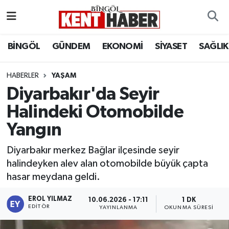
ADAKLI
Bingöl Nöbetçi Eczaneler
BİNGÖL
GÜNDEM
EKONOMİ
SİYASET
SAĞLIK
BİLİM-TEKNOLOJİ
Bingöl Hava Durumu
HABERLER
YAŞAM
Diyarbakır'da Seyir
DÜNYA
Bingöl Namaz Vakitleri
Halindeki Otomobilde
EĞİTİM
Bingöl Trafik Yoğunluk Haritası
Yangın
EKONOMİ
Süper Lig Puan Durumu ve Fikstür
Diyarbakır merkez Bağlar ilçesinde seyir
halindeyken alev alan otomobilde büyük çapta
GENÇ
Tüm Manşetler
hasar meydana geldi.
GÜNDEM
Son Dakika Haberleri
EROL YILMAZ
10.06.2026 - 17:11
1 DK
EDITÖR
YAYINLANMA
OKUNMA SÜRESI
KARLIOVA
Haber Arşivi