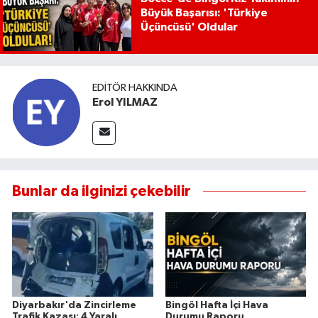
Büyük Başarısı: 'Türkiye
Üçüncüsü' Oldular
EDITÖR HAKKINDA
Erol YILMAZ
Bunlar da ilginizi çekebilir
Diyarbakır'da Zincirleme
Bingöl Hafta İçi Hava
Trafik Kazası: 4 Yaralı
Durumu Raporu