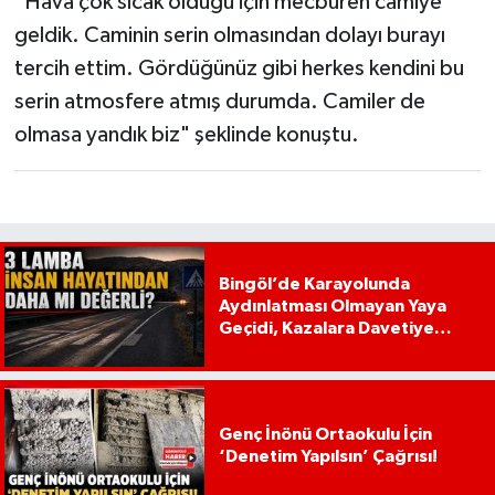
"Hava çok sıcak olduğu için mecburen camiye
geldik. Caminin serin olmasından dolayı burayı
tercih ettim. Gördüğünüz gibi herkes kendini bu
serin atmosfere atmış durumda. Camiler de
olmasa yandık biz" şeklinde konuştu.
Bingöl’de Karayolunda
Aydınlatması Olmayan Yaya
Geçidi, Kazalara Davetiye
Çıkarıyor!
Genç İnönü Ortaokulu İçin
‘Denetim Yapılsın’ Çağrısı!