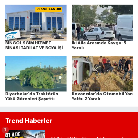
RESMİ İLANDIR
BİNGÖL SGİM HİZMET
İki Aile Arasında Kavga: 5
BİNASI TADİLAT VE BOYA İŞİ
Yaralı
Diyarbakır’da Traktörün
Kovancılar’da Otomobil Yan
Yükü Görenleri Şaşırttı
Yattı: 2 Yaralı
Trend Haberler
1