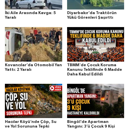
İki Aile Arasında Kavga: 5
Diyarbakır’da Traktörün
Yaralı
Yükü Görenleri Şaşırttı
Kovancılar’da Otomobil Yan
TBMM'de Çocuk Koruma
Yattı: 2 Yaralı
Kanunu Teklifinde 6 Madde
Daha Kabul Edildi
Hacılar Köyü’nde Çöp, Su
Bingöl’de Apartman
ve Yol Sorununa Tepki
Yangını: 3’ü Çocuk 9 Kişi