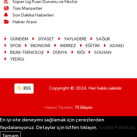
Süper Lig Puan Durumu ve Fikstür
Tüm Manşetler
Son Dakika Haberleri
Haber Arşivi
GÜNDEM
SİYASET
YAYLADERE
SAĞLIK
SPOR
EKONOMİ
MERKEZ
EĞİTİM
ADAKLI
BİLİM-TEKNOLOJİ
DÜNYA
KİĞI
SOLHAN
YEDİSU
RSS
Copyright © 2024. Her hakkı saklıdır.
Haber Yazılımı:
TE Bilişim
En iyi site deneyimi sağlamak için çerezlerden
faydalanıyoruz. Detaylar için lütfen tıklayın.
Gizlilik Politikası
Tamam