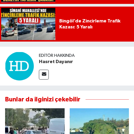
Bingöl’de Zincirleme Trafik
Kazası: 5 Yaralı
EDITÖR HAKKINDA
Hasret Dayanır
Bunlar da ilginizi çekebilir