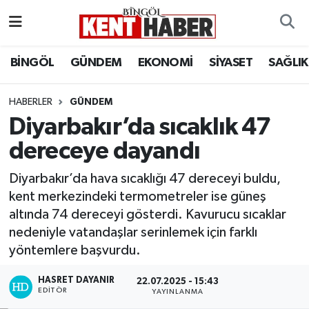
ADAKLI
Bingöl Nöbetçi Eczaneler
BİNGÖL
GÜNDEM
EKONOMİ
SİYASET
SAĞLIK
BİLİM-TEKNOLOJİ
Bingöl Hava Durumu
HABERLER
GÜNDEM
Diyarbakır’da sıcaklık 47
DÜNYA
Bingöl Namaz Vakitleri
dereceye dayandı
EĞİTİM
Bingöl Trafik Yoğunluk Haritası
Diyarbakır’da hava sıcaklığı 47 dereceyi buldu,
EKONOMİ
Süper Lig Puan Durumu ve Fikstür
kent merkezindeki termometreler ise güneş
altında 74 dereceyi gösterdi. Kavurucu sıcaklar
GENÇ
Tüm Manşetler
nedeniyle vatandaşlar serinlemek için farklı
yöntemlere başvurdu.
GÜNDEM
Son Dakika Haberleri
HASRET DAYANIR
22.07.2025 - 15:43
EDITÖR
YAYINLANMA
KARLIOVA
Haber Arşivi