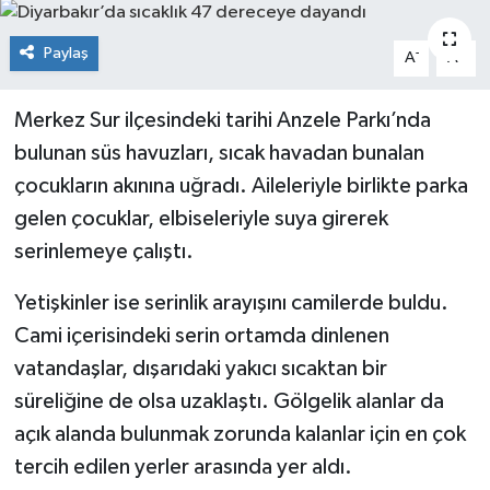
KİĞI
Paylaş
-
+
A
A
MERKEZ
Merkez Sur ilçesindeki tarihi Anzele Parkı’nda
RESMİ İLANLAR
bulunan süs havuzları, sıcak havadan bunalan
çocukların akınına uğradı. Aileleriyle birlikte parka
SAĞLIK
gelen çocuklar, elbiseleriyle suya girerek
serinlemeye çalıştı.
SİYASET
Yetişkinler ise serinlik arayışını camilerde buldu.
SOLHAN
Cami içerisindeki serin ortamda dinlenen
vatandaşlar, dışarıdaki yakıcı sıcaktan bir
SPOR
süreliğine de olsa uzaklaştı. Gölgelik alanlar da
YAYLADERE
açık alanda bulunmak zorunda kalanlar için en çok
tercih edilen yerler arasında yer aldı.
YEDİSU