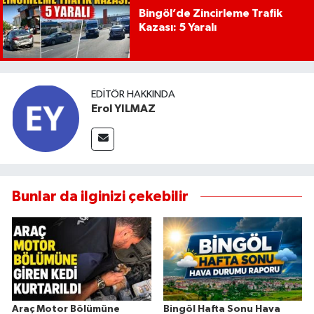
Bingöl’de Zincirleme Trafik
Kazası: 5 Yaralı
EDITÖR HAKKINDA
Erol YILMAZ
Bunlar da ilginizi çekebilir
Araç Motor Bölümüne
Bingöl Hafta Sonu Hava