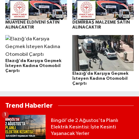
MUAYENE ELDİVENİ SATIN
DEMİRBAŞ MALZEME SATIN
ALINACAKTIR
ALINACAKTIR
Elazığ’da Karşıya Geçmek
İsteyen Kadına Otomobil
Çarptı
Elazığ’da Karşıya Geçmek
İsteyen Kadına Otomobil
Çarptı
Trend Haberler
1
Bingöl'de 2 Ağustos'ta Planlı
Elektrik Kesintisi: İşte Kesinti
Yaşanacak Yerler