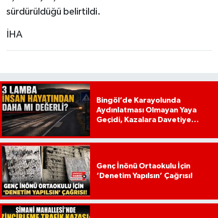
sürdürüldüğü belirtildi.
İHA
Bingöl’de Karayolunda
Aydınlatması Olmayan Yaya
Geçidi, Kazalara Davetiye
Çıkarıyor!
Genç İnönü Ortaokulu İçin
‘Denetim Yapılsın’ Çağrısı!