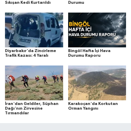
Sıkışan Kedi Kurtarıldı
Durumu
Diyarbakır'da Zincirleme
Bingöl Hafta İçi Hava
Trafik Kazası: 4 Yaralı
Durumu Raporu
İran'dan Geldiler, Süphan
Karakoçan'da Korkutan
Dağı'nın Zirvesine
Orman Yangını
Tırmandılar