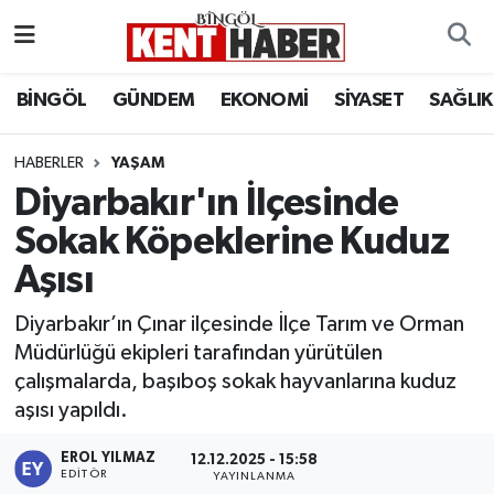
ADAKLI
Bingöl Nöbetçi Eczaneler
BİNGÖL
GÜNDEM
EKONOMİ
SİYASET
SAĞLIK
BİLİM-TEKNOLOJİ
Bingöl Hava Durumu
HABERLER
YAŞAM
Diyarbakır'ın İlçesinde
DÜNYA
Bingöl Namaz Vakitleri
Sokak Köpeklerine Kuduz
EĞİTİM
Bingöl Trafik Yoğunluk Haritası
Aşısı
EKONOMİ
Süper Lig Puan Durumu ve Fikstür
Diyarbakır’ın Çınar ilçesinde İlçe Tarım ve Orman
Müdürlüğü ekipleri tarafından yürütülen
GENÇ
Tüm Manşetler
çalışmalarda, başıboş sokak hayvanlarına kuduz
aşısı yapıldı.
GÜNDEM
Son Dakika Haberleri
EROL YILMAZ
12.12.2025 - 15:58
KARLIOVA
Haber Arşivi
EDITÖR
YAYINLANMA