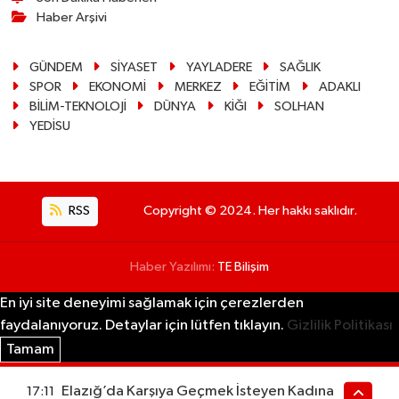
Haber Arşivi
GÜNDEM
SİYASET
YAYLADERE
SAĞLIK
SPOR
EKONOMİ
MERKEZ
EĞİTİM
ADAKLI
BİLİM-TEKNOLOJİ
DÜNYA
KİĞI
SOLHAN
YEDİSU
RSS
Copyright © 2024. Her hakkı saklıdır.
Haber Yazılımı:
TE Bilişim
En iyi site deneyimi sağlamak için çerezlerden
faydalanıyoruz. Detaylar için lütfen tıklayın.
Gizlilik Politikası
Tamam
Elazığ’da Karşıya Geçmek İsteyen Kadına
17:11