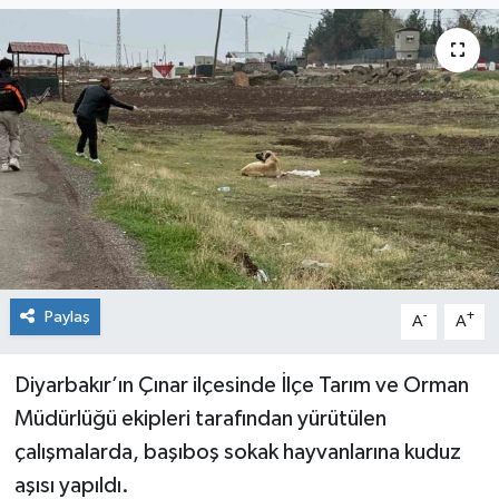
KİĞI
MERKEZ
RESMİ İLANLAR
SAĞLIK
SİYASET
Paylaş
-
+
A
A
SOLHAN
SPOR
Diyarbakır’ın Çınar ilçesinde İlçe Tarım ve Orman
Müdürlüğü ekipleri tarafından yürütülen
YAYLADERE
çalışmalarda, başıboş sokak hayvanlarına kuduz
aşısı yapıldı.
YEDİSU