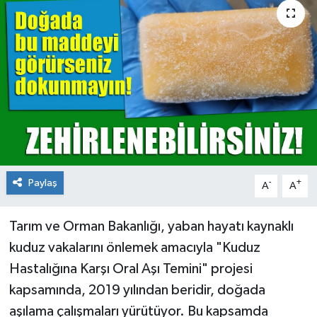
KİĞI
MERKEZ
RESMİ İLANLAR
SAĞLIK
SİYASET
Paylaş
-
+
A
A
SOLHAN
Tarım ve Orman Bakanlığı, yaban hayatı kaynaklı
SPOR
kuduz vakalarını önlemek amacıyla "Kuduz
Hastalığına Karşı Oral Aşı Temini" projesi
YAYLADERE
kapsamında, 2019 yılından beridir, doğada
aşılama çalışmaları yürütüyor. Bu kapsamda
YEDİSU