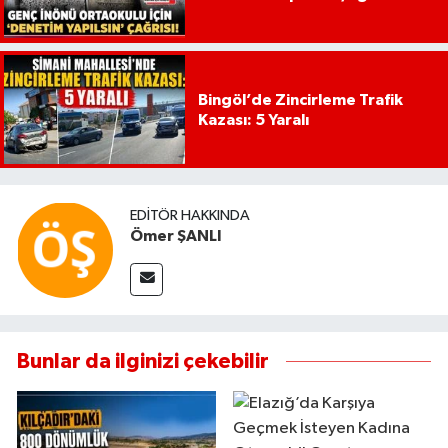
Bingöl’de Zincirleme Trafik
Kazası: 5 Yaralı
EDITÖR HAKKINDA
Ömer ŞANLI
Bunlar da ilginizi çekebilir