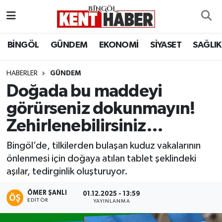
ADAKLI
Bingöl Nöbetçi Eczaneler
BİNGÖL
GÜNDEM
EKONOMİ
SİYASET
SAĞLIK
BİLİM-TEKNOLOJİ
Bingöl Hava Durumu
HABERLER
GÜNDEM
Doğada bu maddeyi
DÜNYA
Bingöl Namaz Vakitleri
görürseniz dokunmayın!
EĞİTİM
Bingöl Trafik Yoğunluk Haritası
Zehirlenebilirsiniz…
EKONOMİ
Süper Lig Puan Durumu ve Fikstür
Bingöl’de, tilkilerden bulaşan kuduz vakalarının
önlenmesi için doğaya atılan tablet şeklindeki
GENÇ
Tüm Manşetler
aşılar, tedirginlik oluşturuyor.
GÜNDEM
Son Dakika Haberleri
ÖMER ŞANLI
01.12.2025 - 13:59
EDITÖR
YAYINLANMA
KARLIOVA
Haber Arşivi