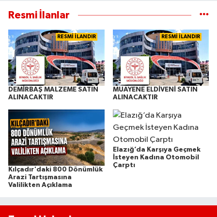
Resmi İlanlar
RESMİ İLANDIR
RESMİ İLANDIR
DEMİRBAŞ MALZEME SATIN
MUAYENE ELDİVENİ SATIN
ALINACAKTIR
ALINACAKTIR
Elazığ’da Karşıya Geçmek
İsteyen Kadına Otomobil
Çarptı
Kılçadır'daki 800 Dönümlük
Arazi Tartışmasına
Valilikten Açıklama