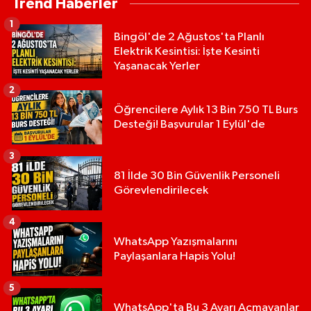
Trend Haberler
1
Bingöl'de 2 Ağustos'ta Planlı
Elektrik Kesintisi: İşte Kesinti
Yaşanacak Yerler
2
Öğrencilere Aylık 13 Bin 750 TL Burs
Desteği! Başvurular 1 Eylül'de
3
81 İlde 30 Bin Güvenlik Personeli
Görevlendirilecek
4
WhatsApp Yazışmalarını
Paylaşanlara Hapis Yolu!
5
WhatsApp'ta Bu 3 Ayarı Açmayanlar