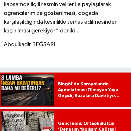
kapsamda ilgili resmin veliler ile paylaşılarak
öğrencilerimize gösterilmesi, doğada
karşılaşıldığında kesinlikle temas edilmesinden
kaçınılması gerekiyor” denildi.
Abdulkadir BEĞSARI
Bingöl’de Karayolunda
Aydınlatması Olmayan Yaya
Geçidi, Kazalara Davetiye
Çıkarıyor!
Genç İnönü Ortaokulu İçin
‘Denetim Yapılsın’ Çağrısı!