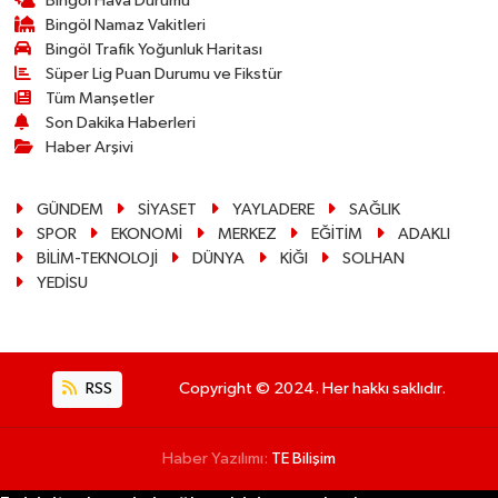
Bingöl Hava Durumu
Bingöl Namaz Vakitleri
Bingöl Trafik Yoğunluk Haritası
Süper Lig Puan Durumu ve Fikstür
Tüm Manşetler
Son Dakika Haberleri
Haber Arşivi
GÜNDEM
SİYASET
YAYLADERE
SAĞLIK
SPOR
EKONOMİ
MERKEZ
EĞİTİM
ADAKLI
BİLİM-TEKNOLOJİ
DÜNYA
KİĞI
SOLHAN
YEDİSU
RSS
Copyright © 2024. Her hakkı saklıdır.
Haber Yazılımı:
TE Bilişim