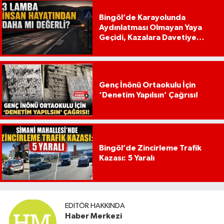
Bingöl’de Karayolunda
Aydınlatması Olmayan Yaya
Geçidi, Kazalara Davetiye
Çıkarıyor!
Genç İnönü Ortaokulu İçin
‘Denetim Yapılsın’ Çağrısı!
Bingöl’de Zincirleme Trafik
Kazası: 5 Yaralı
EDITÖR HAKKINDA
Haber Merkezi