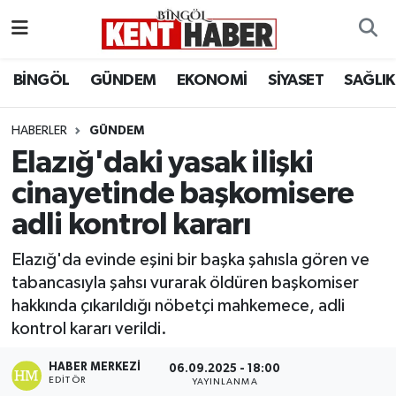
ADAKLI
Bingöl Nöbetçi Eczaneler
BİNGÖL
GÜNDEM
EKONOMİ
SİYASET
SAĞLIK
BİLİM-TEKNOLOJİ
Bingöl Hava Durumu
HABERLER
GÜNDEM
Elazığ'daki yasak ilişki
DÜNYA
Bingöl Namaz Vakitleri
cinayetinde başkomisere
EĞİTİM
Bingöl Trafik Yoğunluk Haritası
adli kontrol kararı
EKONOMİ
Süper Lig Puan Durumu ve Fikstür
Elazığ'da evinde eşini bir başka şahısla gören ve
tabancasıyla şahsı vurarak öldüren başkomiser
GENÇ
Tüm Manşetler
hakkında çıkarıldığı nöbetçi mahkemece, adli
kontrol kararı verildi.
GÜNDEM
Son Dakika Haberleri
HABER MERKEZI
06.09.2025 - 18:00
KARLIOVA
Haber Arşivi
EDITÖR
YAYINLANMA