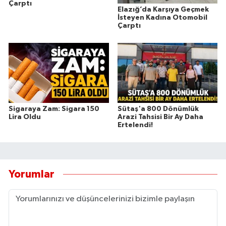
Çarptı
Elazığ’da Karşıya Geçmek
İsteyen Kadına Otomobil
Çarptı
Sigaraya Zam: Sigara 150
Sütaş'a 800 Dönümlük
Lira Oldu
Arazi Tahsisi Bir Ay Daha
Ertelendi!
Yorumlar