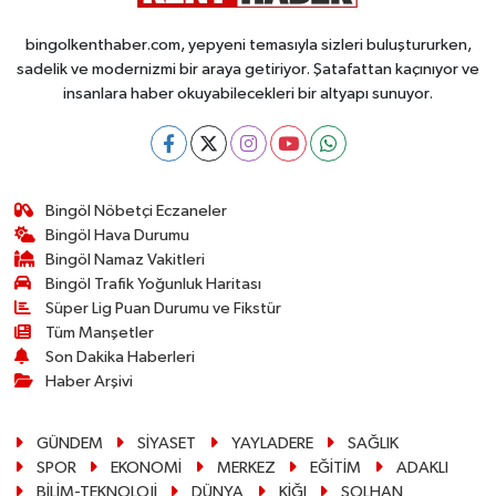
bingolkenthaber.com, yepyeni temasıyla sizleri buluştururken,
sadelik ve modernizmi bir araya getiriyor. Şatafattan kaçınıyor ve
insanlara haber okuyabilecekleri bir altyapı sunuyor.
Bingöl Nöbetçi Eczaneler
Bingöl Hava Durumu
Bingöl Namaz Vakitleri
Bingöl Trafik Yoğunluk Haritası
Süper Lig Puan Durumu ve Fikstür
Tüm Manşetler
Son Dakika Haberleri
Haber Arşivi
GÜNDEM
SİYASET
YAYLADERE
SAĞLIK
SPOR
EKONOMİ
MERKEZ
EĞİTİM
ADAKLI
BİLİM-TEKNOLOJİ
DÜNYA
KİĞI
SOLHAN