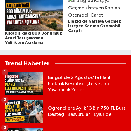
Elazığ’da Karşıya Geçmek
İsteyen Kadına Otomobil
Çarptı
Kılçadır'daki 800 Dönümlük
Arazi Tartışmasına
Valilikten Açıklama
Trend Haberler
1
Bingöl'de 2 Ağustos'ta Planlı
Elektrik Kesintisi: İşte Kesinti
Yaşanacak Yerler
2
Öğrencilere Aylık 13 Bin 750 TL Burs
Desteği! Başvurular 1 Eylül'de
3