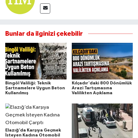
Bunlar da ilginizi çekebilir
Bingöl Valiliği: Teknik
Kılçadır'daki 800 Dönümlük
Şartnamelere Uygun Beton
Arazi Tartışmasına
Kullanılmış
Valilikten Açıklama
Elazığ’da Karşıya Geçmek
İsteyen Kadına Otomobil