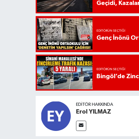
Geçidi, Kazala
EDITÖRÜN SEÇTIĞI
Genç İnönü Ort
EDITÖRÜN SEÇTIĞI
Bingöl’de Zinci
EDITÖR HAKKINDA
Erol YILMAZ