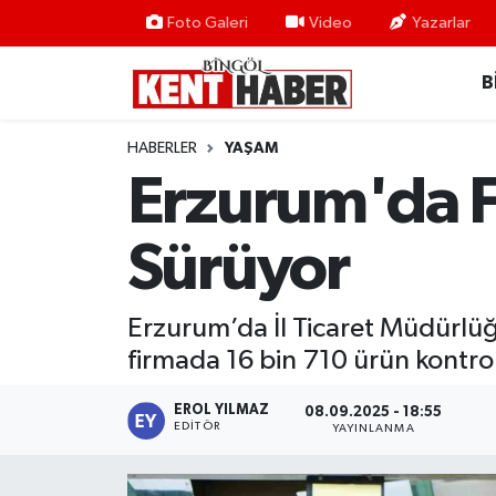
Foto Galeri
Video
Yazarlar
B
ADAKLI
Bingöl Nöbetçi Eczaneler
BİLİM-TEKNOLOJİ
Bingöl Hava Durumu
HABERLER
YAŞAM
Erzurum'da Fi
DÜNYA
Bingöl Namaz Vakitleri
Sürüyor
EĞİTİM
Bingöl Trafik Yoğunluk Haritası
EKONOMİ
Süper Lig Puan Durumu ve Fikstür
Erzurum’da İl Ticaret Müdürlüğ
firmada 16 bin 710 ürün kontrol
GENÇ
Tüm Manşetler
EROL YILMAZ
08.09.2025 - 18:55
GÜNDEM
Son Dakika Haberleri
EDITÖR
YAYINLANMA
KARLIOVA
Haber Arşivi