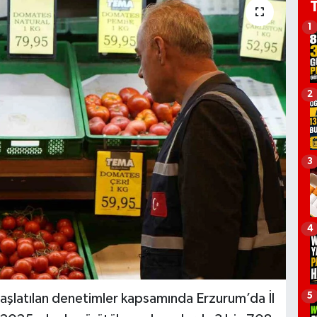
1
2
3
4
5
başlatılan denetimler kapsamında Erzurum’da İl