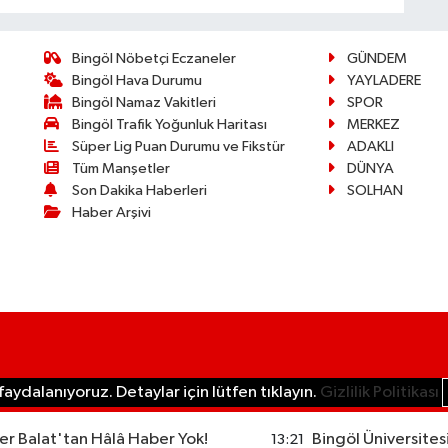
Bingöl Nöbetçi Eczaneler
GÜNDEM
Bingöl Hava Durumu
YAYLADERE
Bingöl Namaz Vakitleri
SPOR
Bingöl Trafik Yoğunluk Haritası
MERKEZ
Süper Lig Puan Durumu ve Fikstür
ADAKLI
Tüm Manşetler
DÜNYA
Son Dakika Haberleri
SOLHAN
Haber Arşivi
aydalanıyoruz. Detaylar için lütfen tıklayın.
Gizlilik Politikası
r Balat'tan Hâlâ Haber Yok!
Bingöl Üniversites
13:21