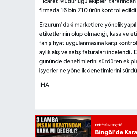
Ticaret Müdürlüğü ekipleri tarafından
firmada 16 bin 710 ürün kontrol edildi
Erzurum'daki marketlere yönelik yapıla
etiketlerinin olup olmadığı, kasa ve eti
fahiş fiyat uygulanmasına karşı kontrol
aylık alış ve satış faturaları incelendi.
gününde denetimlerini sürdüren ekipler
işyerlerine yönelik denetimlerini sürd
İHA
EDITÖRÜN SEÇTIĞI
Bingöl’de Kar