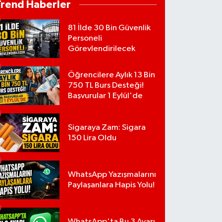
Trend Haberler
81 İlde 30 Bin Güvenlik
Personeli
Görevlendirilecek
Öğrencilere Aylık 13 Bin
750 TL Burs Desteği!
Başvurular 1 Eylül'de
Sigaraya Zam: Sigara
150 Lira Oldu
WhatsApp Yazışmalarını
Paylaşanlara Hapis Yolu!
WhatsApp'ta Bu 3 Ayarı