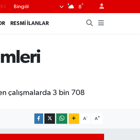
°
Bingöl
.02
8
.19
OR
RESMİ İLANLAR
.18
.19
imleri
%0
.82
en çalışmalarda 3 bin 708
-
+
A
A