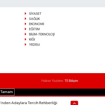
SİYASET
SAĞLIK
EKONOMİ
EĞİTİM
BİLİM-TEKNOLOJİ
KİĞI
YEDİSU
Haber Yazılımı:
TE Bilişim
Tamam
i’nden Adaylara Tercih Rehberliği