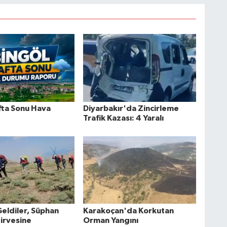
fta Sonu Hava
Diyarbakır'da Zincirleme
Trafik Kazası: 4 Yaralı
Geldiler, Süphan
Karakoçan'da Korkutan
Zirvesine
Orman Yangını