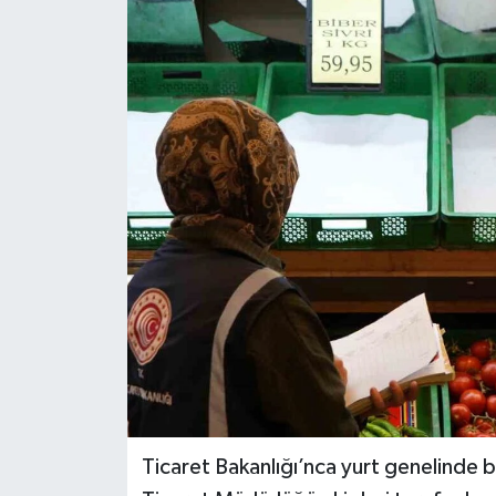
KİĞI
MERKEZ
RESMİ İLANLAR
SAĞLIK
SİYASET
SOLHAN
SPOR
YAYLADERE
Ticaret Bakanlığı’nca yurt genelinde 
YEDİSU