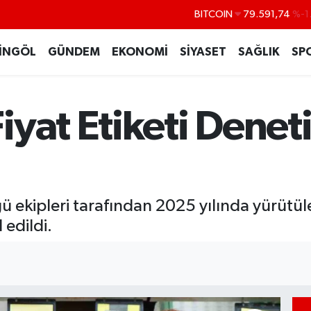
DOLAR
45,43620
%0
EURO
53,38690
%0
İNGÖL
GÜNDEM
EKONOMİ
SİYASET
SAĞLIK
SP
STERLİN
61,60380
%0
G.ALTIN
6862,09000
%0
yat Etiketi Denet
BİST100
14.598,00
BITCOIN
79.591,74
%-1
ü ekipleri tarafından 2025 yılında yürütül
 edildi.