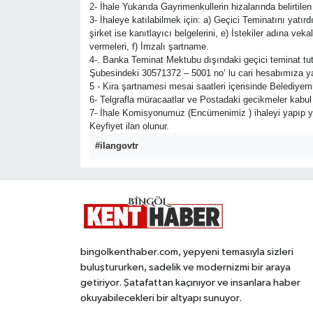
2- İhale Yukarıda Gayrimenkullerin hizalarında belirtile
3- İhaleye katılabilmek için: a) Geçici Teminatını yatırd
KİĞI
şirket ise kanıtlayıcı belgelerini, e) İstekiler adına veka
vermeleri, f) İmzalı şartname.
4-. Banka Teminat Mektubu dışındaki geçici teminat tu
MERKEZ
Şubesindeki 30571372 – 5001 no’ lu cari hesabımıza yat
5 - Kira şartnamesi mesai saatleri içerisinde Belediyemiz
RESMİ İLANLAR
6- Telgrafla müracaatlar ve Postadaki gecikmeler kabul
7- İhale Komisyonumuz (Encümenimiz ) ihaleyi yapıp ya
Keyfiyet ilan olunur.
SAĞLIK
#ilangovtr
SİYASET
SOLHAN
SPOR
bingolkenthaber.com, yepyeni temasıyla sizleri
buluştururken, sadelik ve modernizmi bir araya
YAYLADERE
getiriyor. Şatafattan kaçınıyor ve insanlara haber
okuyabilecekleri bir altyapı sunuyor.
YEDİSU