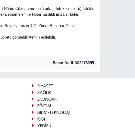
) Nüfus Cüzdanının önlü arkalı fotokopisini, d) İstekli
 vekaletnameleri ile Noter tasdikli imza sirküleri
nda Belediyemizin T.C. Ziraat Bankası Genç
etli görülebilir/temin edilebilir.
Basın No ILN02278395
SİYASET
SAĞLIK
EKONOMİ
EĞİTİM
BİLİM-TEKNOLOJİ
KİĞI
YEDİSU