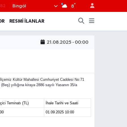
°
Bingöl
.82
8
.02
OR
RESMİ İLANLAR
.19
.18
21.08.2025 - 00:00
.19
%0
n İlçemiz Kültür Mahallesi Cumhuriyet Caddesi No:71
Beş) yıllığına kiraya 2886 sayılı Yasanın 35/a
ici Teminatı (TL)
İhale Tarihi ve Saati
00
01.09.2025 10:00