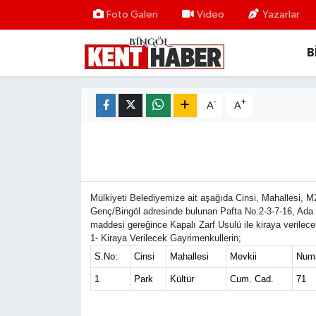
Foto Galeri
Video
Yazarlar
B
ADAKLI
Bingöl Nöbetçi Eczaneler
BİLİM-TEKNOLOJİ
Bingöl Hava Durumu
-
+
A
A
DÜNYA
Bingöl Namaz Vakitleri
EĞİTİM
Bingöl Trafik Yoğunluk Haritası
EKONOMİ
Süper Lig Puan Durumu ve Fikstür
Mülkiyeti Belediyemize ait aşağıda Cinsi, Mahallesi, M
Genç/Bingöl adresinde bulunan Pafta No:2-3-7-16, Ada N
maddesi gereğince Kapalı Zarf Usulü ile kiraya verilecek
GENÇ
Tüm Manşetler
1- Kiraya Verilecek Gayrimenkullerin;
S.No:
Cinsi
Mahallesi
Mevkii
Numa
GÜNDEM
Son Dakika Haberleri
1
Park
Kültür
Cum. Cad.
71
KARLIOVA
Haber Arşivi