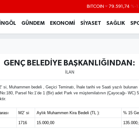
BITCOIN
79.591,74
%-1
DOLAR
45,43620
%0
İNGÖL
GÜNDEM
EKONOMİ
SİYASET
SAĞLIK
SP
EURO
53,38690
%0
STERLİN
61,60380
%0
G.ALTIN
6862,09000
%0
GENÇ BELEDİYE BAŞKANLIĞINDAN:
BİST100
14.598,00
İLAN
2’ si, Muhammen bedeli , Geçici Teminatı, İhale tarihi ve Saati yazılı buluna
o:180, Parsel No:1’de 1 (Bir) adet Park ve müştemilatının (Çayocağı- WC) 5 (
tir.
rası
M2’ si
Aylık Muhammen Kira Bedeli (TL ):
% 15 Geç
1716
15.000,00
135.000,