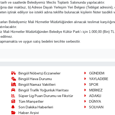
n tarih ve saatlerde Belediyemiz Meclis Toplantı Salonunda yapılacaktır.
ığına dair makbuz, b) Adrese Dayalı Yerleşim Yeri Belgesi (Tebligat adresini), c
leten iştirak ediliyor ise istekli adına teklifte bulunacak kişilerin Noter tasdikli
tarları Belediyemiz Mali Hizmetler Müdürlüğünden alınacak teslimat karşılığı
ırılacaktır.
 Mali Hizmetler Müdürlüğünden Belediye Kültür Park’ı için 1.000,00 (Bin) TL ücr
 edilmez.
pmamakta ve uygun satış bedelini tercihte serbesttir.
Bingöl Nöbetçi Eczaneler
GÜNDEM
Bingöl Hava Durumu
YAYLADERE
Bingöl Namaz Vakitleri
SPOR
Bingöl Trafik Yoğunluk Haritası
MERKEZ
Süper Lig Puan Durumu ve Fikstür
ADAKLI
Tüm Manşetler
DÜNYA
Son Dakika Haberleri
SOLHAN
Haber Arşivi