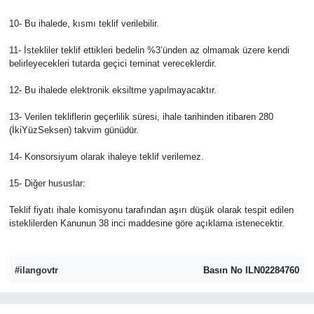
10- Bu ihalede, kısmı teklif verilebilir.
11- İstekliler teklif ettikleri bedelin %3’ünden az olmamak üzere kendi
belirleyecekleri tutarda geçici teminat vereceklerdir.
12- Bu ihalede elektronik eksiltme yapılmayacaktır.
13- Verilen tekliflerin geçerlilik süresi, ihale tarihinden itibaren 280
(İkiYüzSeksen) takvim günüdür.
14- Konsorsiyum olarak ihaleye teklif verilemez.
15- Diğer hususlar:
Teklif fiyatı ihale komisyonu tarafından aşırı düşük olarak tespit edilen
isteklilerden Kanunun 38 inci maddesine göre açıklama istenecektir.
#ilangovtr
Basın No ILN02284760