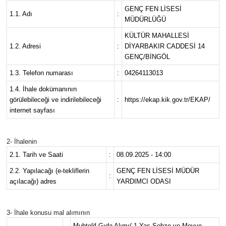
GENÇ FEN LİSESİ
1.1. Adı
:
KİĞI
MÜDÜRLÜĞÜ
KÜLTÜR MAHALLESİ
MERKEZ
1.2. Adresi
:
DİYARBAKIR CADDESİ 14
GENÇ/BİNGÖL
RESMİ İLANLAR
1.3. Telefon numarası
:
04264113013
1.4. İhale dokümanının
SAĞLIK
görülebileceği ve indirilebileceği
:
https://ekap.kik.gov.tr/EKAP/
internet sayfası
SİYASET
2- İhalenin
SOLHAN
2.1. Tarih ve Saati
:
08.09.2025 - 14:00
2.2. Yapılacağı (e-tekliflerin
GENÇ FEN LİSESİ MÜDÜR
SPOR
:
açılacağı) adres
YARDIMCI ODASI
YAYLADERE
3- İhale konusu mal alımının
YEDİSU
Muhtelif Gıda Alımı( 1-Yaş Sebze ve Meyve