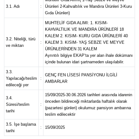
3.1. Adı
:
Ürünleri 2-Kahvaltılık ve Mandıra Ürünleri 3-Kuru
Gıda Ürünleri)
MUHTELİF GIDA ALIMI: 1. KISIM-
KAHVALTILIK VE MANDIRA ÜRÜNLERİ 18
KALEM 2. KISIM- KURU GIDA ÜRÜNLERİ 40
3.2. Niteliği, türü
:
KALEM 3. KISIM- YAŞ SEBZE VE MEYVE
ve miktarı
ÜRÜNLERİNDEN 31 KALEM
Ayrıntılı bilgiye EKAP’ta yer alan ihale dokümanı
içinde bulunan idari şartnameden ulaşılabilir.
3.3.
GENÇ FEN LİSESİ PANSİYONU İLGİLİ
Yapılacağı/teslim
:
AMBARLAR
edileceği yer
15/09/2025-30.06.2026 tarihleri arasında idarenin
3.4.
önceden bildireceği miktarlarda haftalık olarak
Süresi/teslim
:
(pazartesi günleri) okulumuz pansiyon ambarına
tarihi
teslim edilecektir
3.5. İşe başlama
:
15/09/2025
tarihi