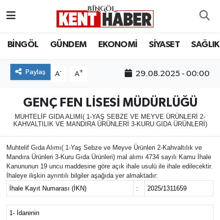
ADAKLI
Bingöl Nöbetçi Eczaneler
BİNGÖL
GÜNDEM
EKONOMİ
SİYASET
SAĞLIK
BİLİM-TEKNOLOJİ
Bingöl Hava Durumu
Paylaş
-
+
29.08.2025 - 00:00
A
A
DÜNYA
Bingöl Namaz Vakitleri
GENÇ FEN LİSESİ MÜDÜRLÜĞÜ
EĞİTİM
Bingöl Trafik Yoğunluk Haritası
MUHTELİF GIDA ALIMI( 1-YAŞ SEBZE VE MEYVE ÜRÜNLERİ 2-
KAHVALTILIK VE MANDIRA ÜRÜNLERİ 3-KURU GIDA ÜRÜNLERİ)
EKONOMİ
Süper Lig Puan Durumu ve Fikstür
Muhtelif Gıda Alımı( 1-Yaş Sebze ve Meyve Ürünleri 2-Kahvaltılık ve
Mandıra Ürünleri 3-Kuru Gıda Ürünleri) mal alımı 4734 sayılı Kamu İhale
GENÇ
Tüm Manşetler
Kanununun 19 uncu maddesine göre açık ihale usulü ile ihale edilecektir.
İhaleye ilişkin ayrıntılı bilgiler aşağıda yer almaktadır:
GÜNDEM
Son Dakika Haberleri
İhale Kayıt Numarası (İKN)
:
2025/1311659
KARLIOVA
Haber Arşivi
1- İdarenin