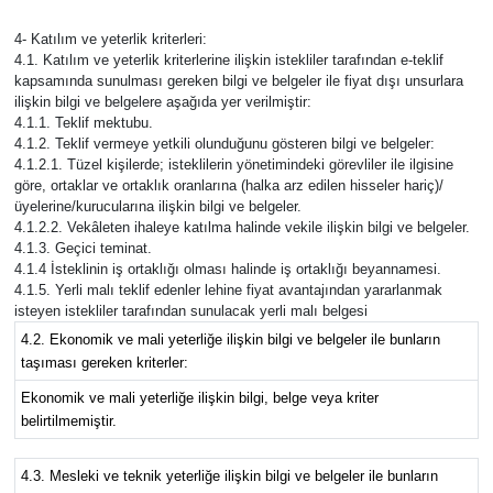
4- Katılım ve yeterlik kriterleri:
4.1. Katılım ve yeterlik kriterlerine ilişkin istekliler tarafından e-teklif
kapsamında sunulması gereken bilgi ve belgeler ile fiyat dışı unsurlara
ilişkin bilgi ve belgelere aşağıda yer verilmiştir:
4.1.1. Teklif mektubu.
4.1.2. Teklif vermeye yetkili olunduğunu gösteren bilgi ve belgeler:
4.1.2.1. Tüzel kişilerde; isteklilerin yönetimindeki görevliler ile ilgisine
göre, ortaklar ve ortaklık oranlarına (halka arz edilen hisseler hariç)/
üyelerine/kurucularına ilişkin bilgi ve belgeler.
4.1.2.2. Vekâleten ihaleye katılma halinde vekile ilişkin bilgi ve belgeler.
4.1.3. Geçici teminat.
4.1.4 İsteklinin iş ortaklığı olması halinde iş ortaklığı beyannamesi.
4.1.5. Yerli malı teklif edenler lehine fiyat avantajından yararlanmak
isteyen istekliler tarafından sunulacak yerli malı belgesi
4.2. Ekonomik ve mali yeterliğe ilişkin bilgi ve belgeler ile bunların
taşıması gereken kriterler:
Ekonomik ve mali yeterliğe ilişkin bilgi, belge veya kriter
belirtilmemiştir.
4.3. Mesleki ve teknik yeterliğe ilişkin bilgi ve belgeler ile bunların