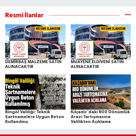
Resmi İlanlar
RESMİ İLANDIR
RESMİ İLANDIR
DEMİRBAŞ MALZEME SATIN
MUAYENE ELDİVENİ SATIN
ALINACAKTIR
ALINACAKTIR
Bingöl Valiliği: Teknik
Kılçadır'daki 800 Dönümlük
Şartnamelere Uygun Beton
Arazi Tartışmasına
Kullanılmış
Valilikten Açıklama