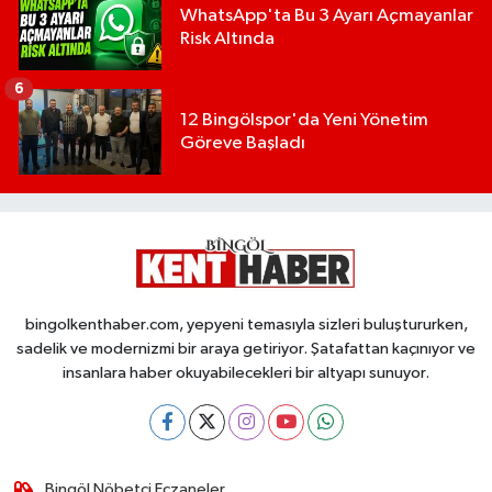
WhatsApp'ta Bu 3 Ayarı Açmayanlar
Risk Altında
6
12 Bingölspor'da Yeni Yönetim
Göreve Başladı
bingolkenthaber.com, yepyeni temasıyla sizleri buluştururken,
sadelik ve modernizmi bir araya getiriyor. Şatafattan kaçınıyor ve
insanlara haber okuyabilecekleri bir altyapı sunuyor.
Bingöl Nöbetçi Eczaneler