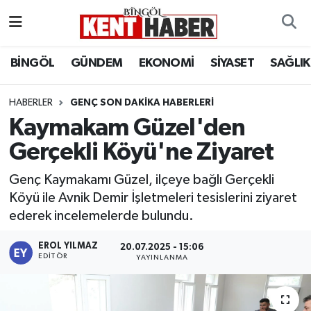
ADAKLI
Bingöl Nöbetçi Eczaneler
BİNGÖL
GÜNDEM
EKONOMİ
SİYASET
SAĞLIK
BİLİM-TEKNOLOJİ
Bingöl Hava Durumu
HABERLER
GENÇ SON DAKIKA HABERLERI
Kaymakam Güzel'den
DÜNYA
Bingöl Namaz Vakitleri
Gerçekli Köyü'ne Ziyaret
EĞİTİM
Bingöl Trafik Yoğunluk Haritası
Genç Kaymakamı Güzel, ilçeye bağlı Gerçekli
EKONOMİ
Süper Lig Puan Durumu ve Fikstür
Köyü ile Avnik Demir İşletmeleri tesislerini ziyaret
ederek incelemelerde bulundu.
GENÇ
Tüm Manşetler
EROL YILMAZ
20.07.2025 - 15:06
EDITÖR
YAYINLANMA
GÜNDEM
Son Dakika Haberleri
KARLIOVA
Haber Arşivi