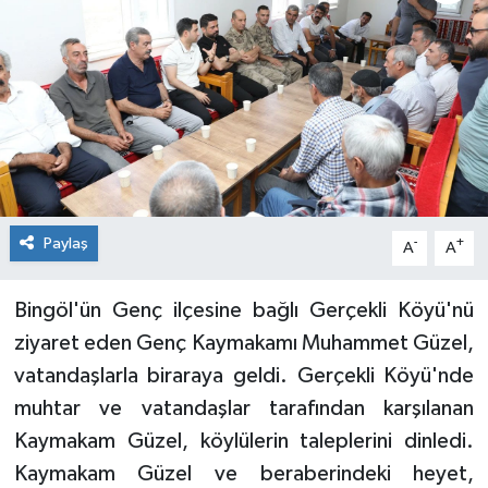
KİĞI
MERKEZ
RESMİ İLANLAR
SAĞLIK
Paylaş
-
+
A
A
SİYASET
Bingöl'ün Genç ilçesine bağlı Gerçekli Köyü'nü
SOLHAN
ziyaret eden Genç Kaymakamı Muhammet Güzel,
SPOR
vatandaşlarla biraraya geldi. Gerçekli Köyü'nde
muhtar ve vatandaşlar tarafından karşılanan
YAYLADERE
Kaymakam Güzel, köylülerin taleplerini dinledi.
Kaymakam Güzel ve beraberindeki heyet,
YEDİSU