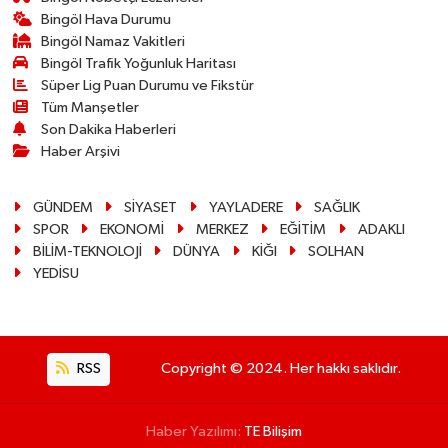
Bingöl Hava Durumu
Bingöl Namaz Vakitleri
Bingöl Trafik Yoğunluk Haritası
Süper Lig Puan Durumu ve Fikstür
Tüm Manşetler
Son Dakika Haberleri
Haber Arşivi
GÜNDEM
SİYASET
YAYLADERE
SAĞLIK
SPOR
EKONOMİ
MERKEZ
EĞİTİM
ADAKLI
BİLİM-TEKNOLOJİ
DÜNYA
KİĞI
SOLHAN
YEDİSU
RSS
Copyright © 2024. Her hakkı saklıdır.
Haber Yazılımı:
TE Bilişim