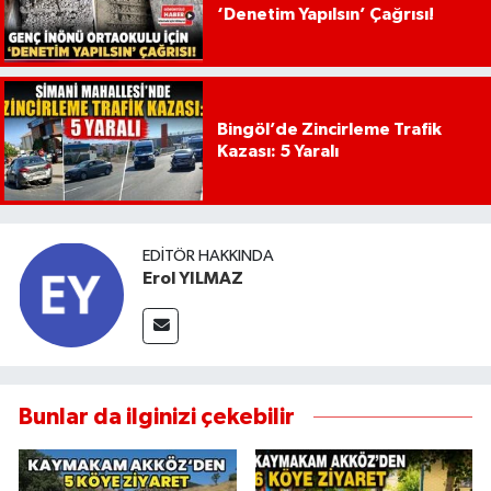
‘Denetim Yapılsın’ Çağrısı!
Bingöl’de Zincirleme Trafik
Kazası: 5 Yaralı
EDITÖR HAKKINDA
Erol YILMAZ
Bunlar da ilginizi çekebilir