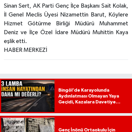
Sinan Sert, AK Parti Genç İlçe Başkanı Sait Kolak,
İl Genel Meclis Üyesi Nizamettin Barut, Köylere
Hizmet Götürme Birliği Müdürü Muhammet
Deniz ve İlçe Özel İdare Müdürü Muhittin Kaya
eşlik etti.
HABER MERKEZİ
Bingöl’de Karayolunda
Aydınlatması Olmayan Yaya
Geçidi, Kazalara Davetiye
Çıkarıyor!
Genç İnönü Ortaokulu İçin