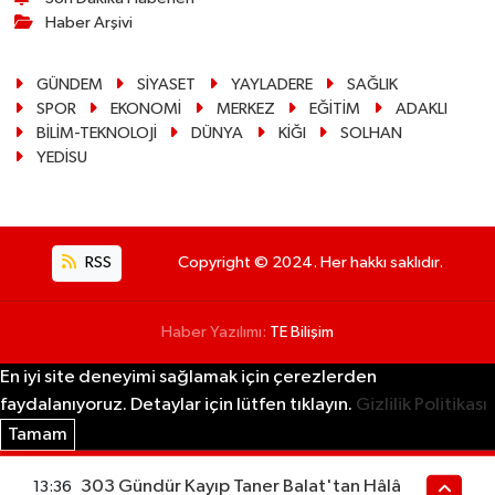
Haber Arşivi
GÜNDEM
SİYASET
YAYLADERE
SAĞLIK
SPOR
EKONOMİ
MERKEZ
EĞİTİM
ADAKLI
BİLİM-TEKNOLOJİ
DÜNYA
KİĞI
SOLHAN
YEDİSU
RSS
Copyright © 2024. Her hakkı saklıdır.
Haber Yazılımı:
TE Bilişim
En iyi site deneyimi sağlamak için çerezlerden
faydalanıyoruz. Detaylar için lütfen tıklayın.
Gizlilik Politikası
Tamam
303 Gündür Kayıp Taner Balat'tan Hâlâ
13:36