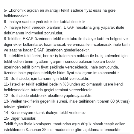
5- Ekonomik açıdan en avantajlı teklif sadece fiyat esasına göre
belirlenecektir
6- İhaleye sadece yerli istekliler katılabilecektir.
7- İhaleye teklif verecek olanların, EKAP hesabına giriş yaparak ihale
dokümanını indirmeleri zorunludur.
8-Teklifler, EKAP üzerinden teklif mektubu ile ihaleye katılım belgesi ve
diğer ekler kullanılarak hazırlanacak ve e-imza ile imzalanarak ihale tarih
ve saatine kadar EKAP üzerinden gönderilecektir.
9- İstekliler tekliflerini, her bir iş kaleminin miktarı ile bu iş kalemleri için
teklif edilen birim fiyatların çarpımı sonucu bulunan toplam bedel
üzerinden teklif birim fiyat şeklinde vereceklerdir. İhale sonucunda,
üzerine ihale yapılan istekliyle birim fiyat sözleşme imzalanacaktır.
10- Bu ihalede, işin tamamı için teklif verilecektir.
11- İstekliler teklif ettikleri bedelin %3’ünden az olmamak üzere kendi
belirleyecekleri tutarda geçici teminat vereceklerdir.
12- Bu ihalede elektronik eksiltme yapılmayacaktır.
13- Verilen tekliflerin geçerlilik süresi, ihale tarihinden itibaren 60 (Altmış)
takvim günüdür.
14- Konsorsiyum olarak ihaleye teklif verilemez.
15- Diğer hususlar:
Teklif fiyatı ihale komisyonu tarafından aşırı düşük olarak tespit edilen
isteklilerden Kanunun 38 inci maddesine göre açıklama istenecektir.