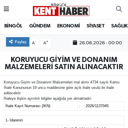
ADAKLI
Bingöl Nöbetçi Eczaneler
BİNGÖL
GÜNDEM
EKONOMİ
SİYASET
SAĞLIK
BİLİM-TEKNOLOJİ
Bingöl Hava Durumu
Paylaş
-
+
26.06.2026 - 00:00
A
A
DÜNYA
Bingöl Namaz Vakitleri
KORUYUCU GİYİM VE DONANIM
EĞİTİM
Bingöl Trafik Yoğunluk Haritası
MALZEMELERİ SATIN ALINACAKTIR
EKONOMİ
Süper Lig Puan Durumu ve Fikstür
Koruyucu Giyim ve Donanım Malzemeleri mal alımı 4734 sayılı Kamu
İhale Kanununun 19 uncu maddesine göre açık ihale usulü ile ihale
edilecektir.
GENÇ
Tüm Manşetler
İhaleye ilişkin ayrıntılı bilgiler aşağıda yer almaktadır:
İhale Kayıt Numarası (İKN)
:
2026/1137045
GÜNDEM
Son Dakika Haberleri
1- İdarenin
KARLIOVA
Haber Arşivi