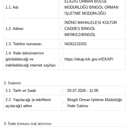
ELAZIĞ ORMAN BÖLGE
1.1. Adı
:
MÜDÜRLÜĞÜ BİNGÖL ORMAN
KİĞI
İŞLETME MÜDÜRLÜĞÜ
İNÖNÜ MAHALELESİ KÜLTÜR
MERKEZ
1.2. Adresi
:
CADDES BİNGÖL
MERKEZ/BİNGÖL
RESMİ İLANLAR
1.3. Telefon numarası
:
04262131031
1.4. İhale dokümanının
SAĞLIK
görülebileceği ve
:
https://ekap.kik.gov.tr/EKAP/
indirilebileceği internet sayfası
SİYASET
2- İhalenin
SOLHAN
2.1. Tarih ve Saati
:
03.07.2026 - 11:00
SPOR
2.2. Yapılacağı (e-tekliflerin
Bingöl Orman İşletme Müdürlüğü
:
açılacağı) adres
İhale Salonu
YAYLADERE
3- İhale konusu mal alımının
YEDİSU