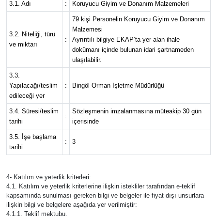
3.1. Adı
:
Koruyucu Giyim ve Donanım Malzemeleri
79 kişi Personelin Koruyucu Giyim ve Donanım
Malzemesi
3.2. Niteliği, türü
:
Ayrıntılı bilgiye EKAP’ta yer alan ihale
ve miktarı
dokümanı içinde bulunan idari şartnameden
ulaşılabilir.
3.3.
Yapılacağı/teslim
:
Bingöl Orman İşletme Müdürlüğü
edileceği yer
3.4. Süresi/teslim
Sözleşmenin imzalanmasına müteakip 30 gün
:
tarihi
içerisinde
3.5. İşe başlama
:
3
tarihi
4- Katılım ve yeterlik kriterleri:
4.1. Katılım ve yeterlik kriterlerine ilişkin istekliler tarafından e-teklif
kapsamında sunulması gereken bilgi ve belgeler ile fiyat dışı unsurlara
ilişkin bilgi ve belgelere aşağıda yer verilmiştir:
4.1.1. Teklif mektubu.