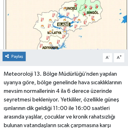
KİĞI
MERKEZ
RESMİ İLANLAR
SAĞLIK
Paylaş
-
+
A
A
SİYASET
Meteoroloji 13. Bölge Müdürlüğü’nden yapılan
uyarıya göre, bölge genelinde hava sıcaklıklarının
SOLHAN
mevsim normallerinin 4 ila 6 derece üzerinde
SPOR
seyretmesi bekleniyor. Yetkililer, özellikle güneş
ışınlarının dik geldiği 11:00 ile 16:00 saatleri
YAYLADERE
arasında yaşlılar, çocuklar ve kronik rahatsızlığı
bulunan vatandaşların sıcak çarpmasına karşı
YEDİSU