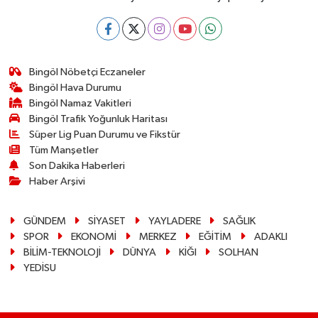
Bingöl Nöbetçi Eczaneler
Bingöl Hava Durumu
Bingöl Namaz Vakitleri
Bingöl Trafik Yoğunluk Haritası
Süper Lig Puan Durumu ve Fikstür
Tüm Manşetler
Son Dakika Haberleri
Haber Arşivi
GÜNDEM
SİYASET
YAYLADERE
SAĞLIK
SPOR
EKONOMİ
MERKEZ
EĞİTİM
ADAKLI
BİLİM-TEKNOLOJİ
DÜNYA
KİĞI
SOLHAN
YEDİSU