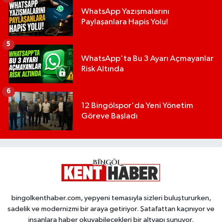
WhatsApp Yazışmalarını
Paylaşanlara Hapis Yolu!
5
WhatsApp'ta Bu 3 Ayarı Açmayanlar
Risk Altında
6
12 Bingölspor'da Yeni Yönetim
Göreve Başladı
bingolkenthaber.com, yepyeni temasıyla sizleri buluştururken,
sadelik ve modernizmi bir araya getiriyor. Şatafattan kaçınıyor ve
insanlara haber okuyabilecekleri bir altyapı sunuyor.