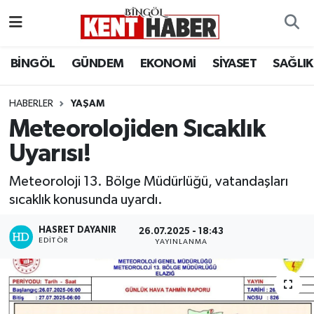
ADAKLI
Bingöl Nöbetçi Eczaneler
BİNGÖL
GÜNDEM
EKONOMİ
SİYASET
SAĞLIK
BİLİM-TEKNOLOJİ
Bingöl Hava Durumu
HABERLER
YAŞAM
Meteorolojiden Sıcaklık
DÜNYA
Bingöl Namaz Vakitleri
Uyarısı!
EĞİTİM
Bingöl Trafik Yoğunluk Haritası
Meteoroloji 13. Bölge Müdürlüğü, vatandaşları
EKONOMİ
Süper Lig Puan Durumu ve Fikstür
sıcaklık konusunda uyardı.
HASRET DAYANIR
GENÇ
Tüm Manşetler
26.07.2025 - 18:43
EDITÖR
YAYINLANMA
GÜNDEM
Son Dakika Haberleri
KARLIOVA
Haber Arşivi