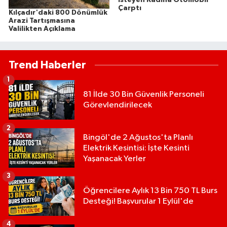
İsteyen Kadına Otomobil
Çarptı
Kılçadır'daki 800 Dönümlük
Arazi Tartışmasına
Valilikten Açıklama
Trend Haberler
1
81 İlde 30 Bin Güvenlik Personeli
Görevlendirilecek
2
Bingöl'de 2 Ağustos'ta Planlı
Elektrik Kesintisi: İşte Kesinti
Yaşanacak Yerler
3
Öğrencilere Aylık 13 Bin 750 TL Burs
Desteği! Başvurular 1 Eylül'de
4