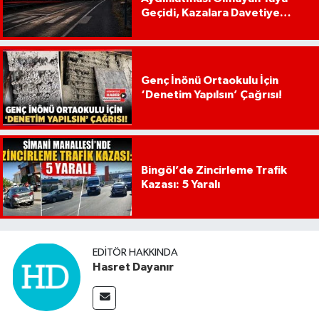
Geçidi, Kazalara Davetiye
Çıkarıyor!
Genç İnönü Ortaokulu İçin
‘Denetim Yapılsın’ Çağrısı!
Bingöl’de Zincirleme Trafik
Kazası: 5 Yaralı
EDITÖR HAKKINDA
Hasret Dayanır