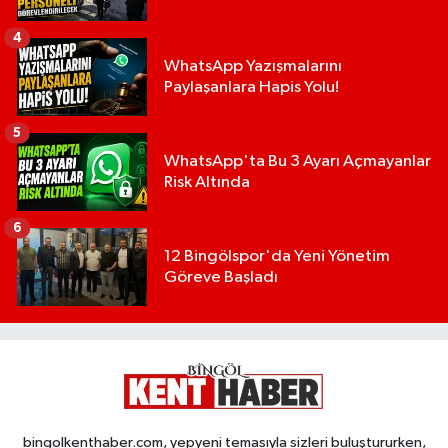
4
WhatsApp Yazışmalarını
Paylaşanlara Hapis Yolu!
5
WhatsApp'ta Bu 3 Ayarı Açmayanlar
Risk Altında
6
12 Bingölspor'da Yeni Yönetim
Göreve Başladı
bingolkenthaber.com, yepyeni temasıyla sizleri buluştururken,