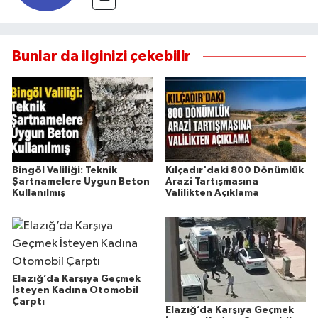
Bunlar da ilginizi çekebilir
Bingöl Valiliği: Teknik
Kılçadır'daki 800 Dönümlük
Şartnamelere Uygun Beton
Arazi Tartışmasına
Kullanılmış
Valilikten Açıklama
Elazığ’da Karşıya Geçmek
İsteyen Kadına Otomobil
Çarptı
Elazığ’da Karşıya Geçmek