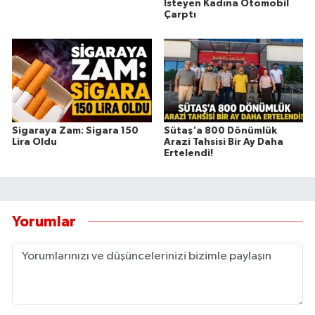
İsteyen Kadına Otomobil
Çarptı
Sigaraya Zam: Sigara 150
Sütaş'a 800 Dönümlük
Lira Oldu
Arazi Tahsisi Bir Ay Daha
Ertelendi!
Yorumlar