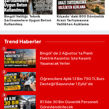
Bingöl Valiliği: Teknik
Kılçadır'daki 800 Dönümlük
Şartnamelere Uygun Beton
Arazi Tartışmasına
Kullanılmış
Valilikten Açıklama
Trend Haberler
1
Bingöl'de 2 Ağustos'ta Planlı
Elektrik Kesintisi: İşte Kesinti
Yaşanacak Yerler
2
Öğrencilere Aylık 13 Bin 750 TL Burs
Desteği! Başvurular 1 Eylül'de
3
81 İlde 30 Bin Güvenlik Personeli
Görevlendirilecek