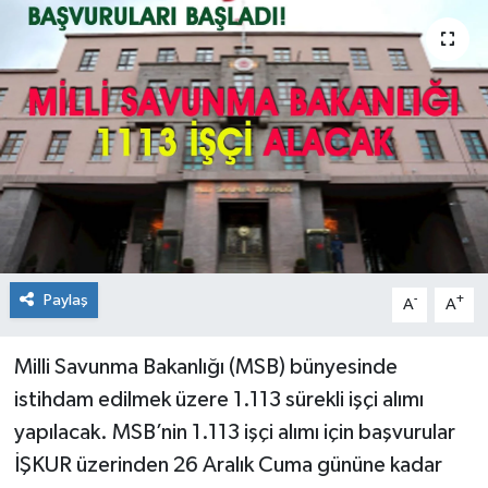
KİĞI
MERKEZ
RESMİ İLANLAR
SAĞLIK
SİYASET
Paylaş
-
+
A
A
SOLHAN
Milli Savunma Bakanlığı (MSB) bünyesinde
SPOR
istihdam edilmek üzere 1.113 sürekli işçi alımı
YAYLADERE
yapılacak. MSB’nin 1.113 işçi alımı için başvurular
İŞKUR üzerinden 26 Aralık Cuma gününe kadar
YEDİSU