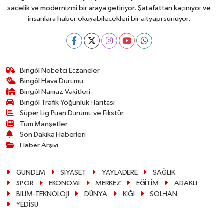
sadelik ve modernizmi bir araya getiriyor. Şatafattan kaçınıyor ve
insanlara haber okuyabilecekleri bir altyapı sunuyor.
Bingöl Nöbetçi Eczaneler
Bingöl Hava Durumu
Bingöl Namaz Vakitleri
Bingöl Trafik Yoğunluk Haritası
Süper Lig Puan Durumu ve Fikstür
Tüm Manşetler
Son Dakika Haberleri
Haber Arşivi
GÜNDEM
SİYASET
YAYLADERE
SAĞLIK
SPOR
EKONOMİ
MERKEZ
EĞİTİM
ADAKLI
BİLİM-TEKNOLOJİ
DÜNYA
KİĞI
SOLHAN
YEDİSU