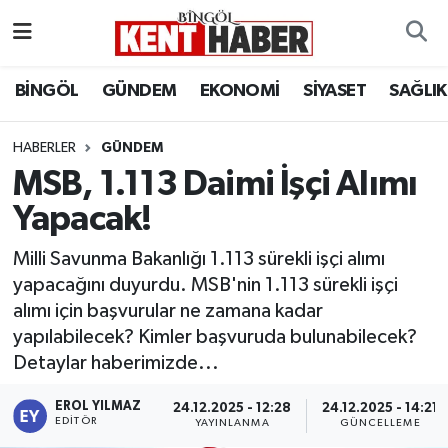
ADAKLI
Bingöl Nöbetçi Eczaneler
BİNGÖL
GÜNDEM
EKONOMİ
SİYASET
SAĞLIK
BİLİM-TEKNOLOJİ
Bingöl Hava Durumu
HABERLER
GÜNDEM
MSB, 1.113 Daimi İşçi Alımı
DÜNYA
Bingöl Namaz Vakitleri
Yapacak!
EĞİTİM
Bingöl Trafik Yoğunluk Haritası
Milli Savunma Bakanlığı 1.113 sürekli işçi alımı
EKONOMİ
Süper Lig Puan Durumu ve Fikstür
yapacağını duyurdu. MSB'nin 1.113 sürekli işçi
alımı için başvurular ne zamana kadar
GENÇ
Tüm Manşetler
yapılabilecek? Kimler başvuruda bulunabilecek?
Detaylar haberimizde...
GÜNDEM
Son Dakika Haberleri
EROL YILMAZ
24.12.2025 - 12:28
24.12.2025 - 14:21
EDITÖR
YAYINLANMA
GÜNCELLEME
KARLIOVA
Haber Arşivi