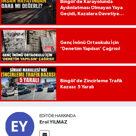
Bingöl’de Karayolunda
Aydınlatması Olmayan Yaya
Geçidi, Kazalara Davetiye
Çıkarıyor!
Genç İnönü Ortaokulu İçin
‘Denetim Yapılsın’ Çağrısı!
Bingöl’de Zincirleme Trafik
Kazası: 5 Yaralı
EDITÖR HAKKINDA
Erol YILMAZ