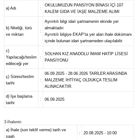
OKULUMUZUN PANSİYON BİNASI İÇİ 107
a) Adı
:
KALEM GIDA VE İAŞE MALZEME ALIMI
Ayrıntılı bilgi idari şartnamenin ekinde yer
b) Niteliği, türü
almaktadır.
:
ve miktarı
Ayrıntılı bilgiye EKAP’ta yer alan ihale dokümanı
içinde bulunan idari şartnameden ulaşılabilir.
c)
SOLHAN KIZ ANADOLU İMAM HATİP LİSESİ
Yapılacağı/teslim
:
PANSİYONU
edileceği yer
06.09.2025 - 28.06.2026 TARİLER ARASINDA
ç) Süresi/teslim
:
MALZEME İHTİYAÇ OLDUKÇA TESLİM
tarihi
ALINACAKTIR.
d) İşe başlama
:
06.09.2025
tarihi
3-İhalenin
a) İhale (son teklif verme) tarih ve
:
20.08.2025 - 10:00
saati