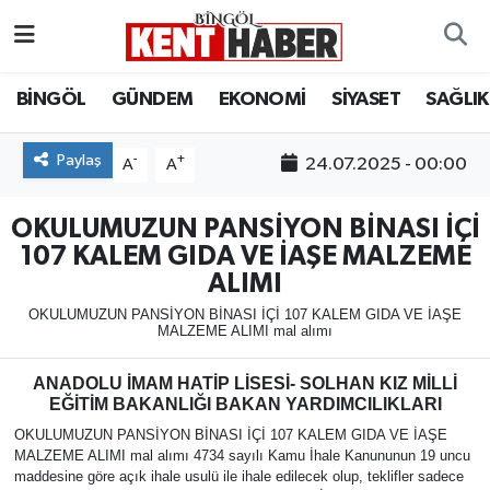
ADAKLI
Bingöl Nöbetçi Eczaneler
BİNGÖL
GÜNDEM
EKONOMİ
SİYASET
SAĞLIK
BİLİM-TEKNOLOJİ
Bingöl Hava Durumu
Paylaş
-
+
24.07.2025 - 00:00
A
A
DÜNYA
Bingöl Namaz Vakitleri
OKULUMUZUN PANSİYON BİNASI İÇİ
EĞİTİM
Bingöl Trafik Yoğunluk Haritası
107 KALEM GIDA VE İAŞE MALZEME
ALIMI
EKONOMİ
Süper Lig Puan Durumu ve Fikstür
OKULUMUZUN PANSİYON BİNASI İÇİ 107 KALEM GIDA VE İAŞE
MALZEME ALIMI mal alımı
GENÇ
Tüm Manşetler
ANADOLU İMAM HATİP LİSESİ- SOLHAN KIZ MİLLİ
EĞİTİM BAKANLIĞI BAKAN YARDIMCILIKLARI
GÜNDEM
Son Dakika Haberleri
OKULUMUZUN PANSİYON BİNASI İÇİ 107 KALEM GIDA VE İAŞE
MALZEME ALIMI mal alımı 4734 sayılı Kamu İhale Kanununun 19 uncu
KARLIOVA
Haber Arşivi
maddesine göre açık ihale usulü ile ihale edilecek olup, teklifler sadece