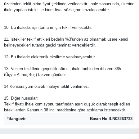
üzerinden teklif birim fiyat şeklinde verilecektir. İhale sonucunda, üzerine
ihale yapılan istekli ile birim fiyat sözleşme imzalanacaktır.
10. Bu ihalede, işin tamamı için teklif verilecektir.
11. İstekliler teklif ettikleri bedelin %3’ünden az olmamak üzere kendi
belirleyecekleri tutarda geçici teminat vereceklerdir.
12. Bu ihalede elektronik eksiltme yapılmayacaktır.
13. Verilen tekliflerin geçerlilik süresi, ihale tarihinden itibaren 365
(ÜçyüzAltmışBeş) takvim günüdür.
14.Konsorsiyum olarak ihaleye teklif verilemez.
15. Diğer hususlar:
Teklif fiyatı ihale komisyonu tarafından aşırı düşük olarak tespit edilen
isteklilerden Kanunun 38 inci maddesine göre açıklama istenecektir.
#ilangovtr
Basın No ILN02263733