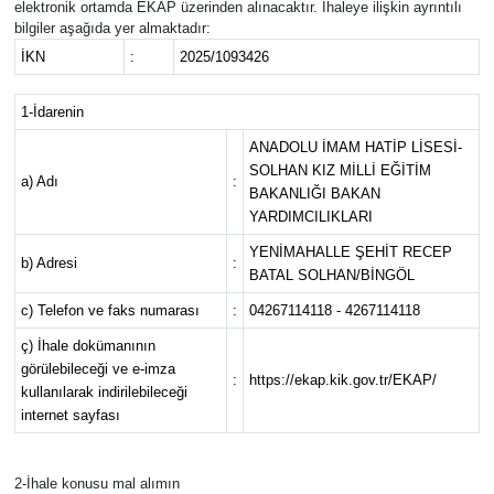
elektronik ortamda EKAP üzerinden alınacaktır. İhaleye ilişkin ayrıntılı
bilgiler aşağıda yer almaktadır:
KİĞI
İKN
:
2025/1093426
MERKEZ
1-İdarenin
ANADOLU İMAM HATİP LİSESİ-
RESMİ İLANLAR
SOLHAN KIZ MİLLİ EĞİTİM
a) Adı
:
BAKANLIĞI BAKAN
SAĞLIK
YARDIMCILIKLARI
YENİMAHALLE ŞEHİT RECEP
b) Adresi
:
SİYASET
BATAL SOLHAN/BİNGÖL
c) Telefon ve faks numarası
:
04267114118 - 4267114118
SOLHAN
ç) İhale dokümanının
görülebileceği ve e-imza
SPOR
:
https://ekap.kik.gov.tr/EKAP/
kullanılarak indirilebileceği
internet sayfası
YAYLADERE
2-İhale konusu mal alımın
YEDİSU