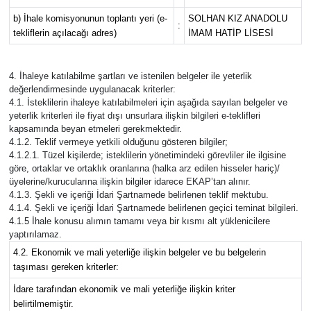
b) İhale komisyonunun toplantı yeri (e-
SOLHAN KIZ ANADOLU
:
tekliflerin açılacağı adres)
İMAM HATİP LİSESİ
4. İhaleye katılabilme şartları ve istenilen belgeler ile yeterlik
değerlendirmesinde uygulanacak kriterler:
4.1. İsteklilerin ihaleye katılabilmeleri için aşağıda sayılan belgeler ve
yeterlik kriterleri ile fiyat dışı unsurlara ilişkin bilgileri e-teklifleri
kapsamında beyan etmeleri gerekmektedir.
4.1.2. Teklif vermeye yetkili olduğunu gösteren bilgiler;
4.1.2.1. Tüzel kişilerde; isteklilerin yönetimindeki görevliler ile ilgisine
göre, ortaklar ve ortaklık oranlarına (halka arz edilen hisseler hariç)/
üyelerine/kurucularına ilişkin bilgiler idarece EKAP’tan alınır.
4.1.3. Şekli ve içeriği İdari Şartnamede belirlenen teklif mektubu.
4.1.4. Şekli ve içeriği İdari Şartnamede belirlenen geçici teminat bilgileri.
4.1.5 İhale konusu alımın tamamı veya bir kısmı alt yüklenicilere
yaptırılamaz.
4.2. Ekonomik ve mali yeterliğe ilişkin belgeler ve bu belgelerin
taşıması gereken kriterler:
İdare tarafından ekonomik ve mali yeterliğe ilişkin kriter
belirtilmemiştir.