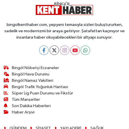
bingolkenthaber.com, yepyeni temasıyla sizleri buluştururken,
sadelik ve modernizmi bir araya getiriyor. Şatafattan kaçınıyor ve
insanlara haber okuyabilecekleri bir altyapı sunuyor.
Bingöl Nöbetçi Eczaneler
Bingöl Hava Durumu
Bingöl Namaz Vakitleri
Bingöl Trafik Yoğunluk Haritası
Süper Lig Puan Durumu ve Fikstür
Tüm Manşetler
Son Dakika Haberleri
Haber Arşivi
GÜNDEM
SİYASET
YAYLADERE
SAĞLIK