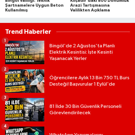
Bingöl Valiliği: Teknik
Kılçadır'daki 800 Dönümlük
Şartnamelere Uygun Beton
Arazi Tartışmasına
Kullanılmış
Valilikten Açıklama
Trend Haberler
1
Bingöl'de 2 Ağustos'ta Planlı
Elektrik Kesintisi: İşte Kesinti
Yaşanacak Yerler
2
Öğrencilere Aylık 13 Bin 750 TL Burs
Desteği! Başvurular 1 Eylül'de
3
81 İlde 30 Bin Güvenlik Personeli
Görevlendirilecek
4