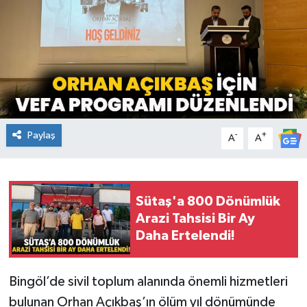
KİĞI
MERKEZ
RESMİ İLANLAR
SAĞLIK
Paylaş
-
+
A
A
SİYASET
SOLHAN
Sütaş'a 800 Dönümlük
Arazi Tahsisi Bir Ay
SPOR
Daha Ertelendi!
YAYLADERE
Bingöl’de sivil toplum alanında önemli hizmetleri
bulunan Orhan Açıkbaş’ın ölüm yıl dönümünde
YEDİSU