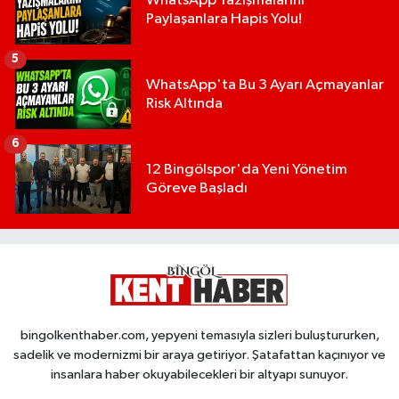
WhatsApp Yazışmalarını
Paylaşanlara Hapis Yolu!
5
WhatsApp'ta Bu 3 Ayarı Açmayanlar
Risk Altında
6
12 Bingölspor'da Yeni Yönetim
Göreve Başladı
bingolkenthaber.com, yepyeni temasıyla sizleri buluştururken,
sadelik ve modernizmi bir araya getiriyor. Şatafattan kaçınıyor ve
insanlara haber okuyabilecekleri bir altyapı sunuyor.