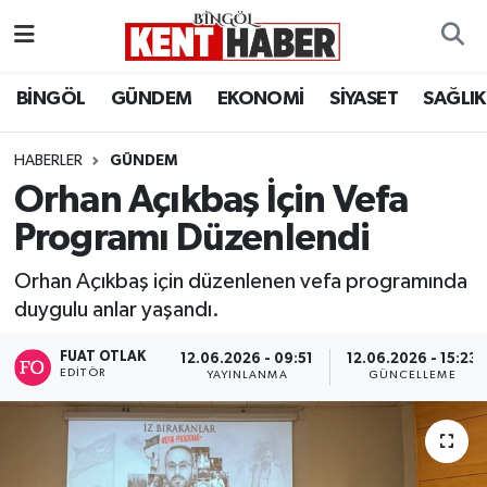
ADAKLI
Bingöl Nöbetçi Eczaneler
BİNGÖL
GÜNDEM
EKONOMİ
SİYASET
SAĞLIK
BİLİM-TEKNOLOJİ
Bingöl Hava Durumu
HABERLER
GÜNDEM
Orhan Açıkbaş İçin Vefa
DÜNYA
Bingöl Namaz Vakitleri
Programı Düzenlendi
EĞİTİM
Bingöl Trafik Yoğunluk Haritası
Orhan Açıkbaş için düzenlenen vefa programında
EKONOMİ
Süper Lig Puan Durumu ve Fikstür
duygulu anlar yaşandı.
FUAT OTLAK
GENÇ
Tüm Manşetler
12.06.2026 - 09:51
12.06.2026 - 15:23
EDITÖR
YAYINLANMA
GÜNCELLEME
GÜNDEM
Son Dakika Haberleri
KARLIOVA
Haber Arşivi