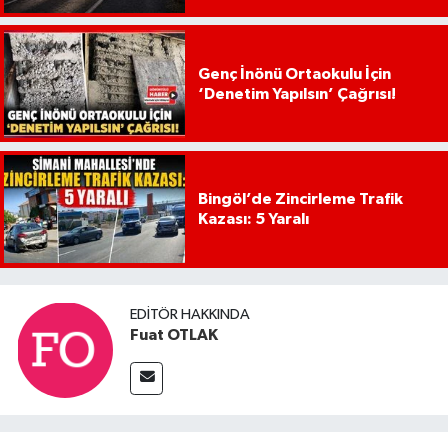
Genç İnönü Ortaokulu İçin
‘Denetim Yapılsın’ Çağrısı!
Bingöl’de Zincirleme Trafik
Kazası: 5 Yaralı
EDITÖR HAKKINDA
Fuat OTLAK