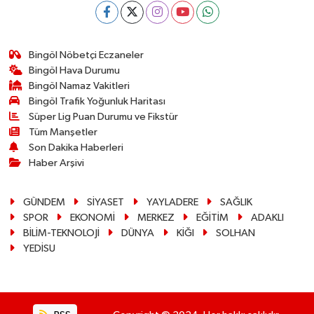
Bingöl Nöbetçi Eczaneler
Bingöl Hava Durumu
Bingöl Namaz Vakitleri
Bingöl Trafik Yoğunluk Haritası
Süper Lig Puan Durumu ve Fikstür
Tüm Manşetler
Son Dakika Haberleri
Haber Arşivi
GÜNDEM
SİYASET
YAYLADERE
SAĞLIK
SPOR
EKONOMİ
MERKEZ
EĞİTİM
ADAKLI
BİLİM-TEKNOLOJİ
DÜNYA
KİĞI
SOLHAN
YEDİSU