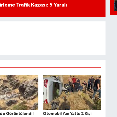
rleme Trafik Kazası: 5 Yaralı
nde Görüntülendi!
Otomobil Yan Yattı: 2 Kişi