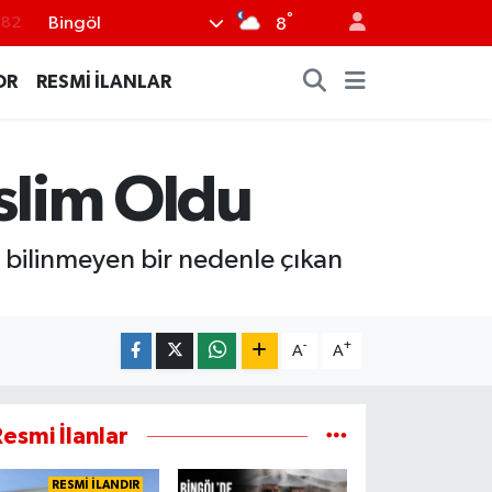
°
Bingöl
.82
8
.02
OR
RESMİ İLANLAR
.19
.18
eslim Oldu
.19
%0
 bilinmeyen bir nedenle çıkan
-
+
A
A
esmi İlanlar
RESMİ İLANDIR