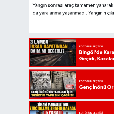
Yangın sonrası araç tamamen yanarak k
da yaralanma yaşanmadı. Yangının çıkış
EDITÖRÜN SEÇTIĞI
Bingöl’de Kar
Geçidi, Kazala
EDITÖRÜN SEÇTIĞI
Genç İnönü Ort
EDITÖRÜN SEÇTIĞI