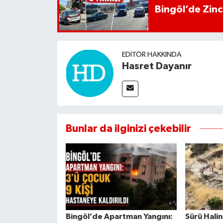
Bingöl’de Zinci
EDITÖR HAKKINDA
Hasret Dayanır
Bunlar da ilginizi çekebilir
Bingöl’de Apartman Yangını:
Sürü Hali