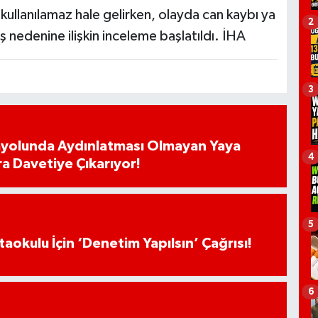
ullanılamaz hale gelirken, olayda can kaybı ya
2
 nedenine ilişkin inceleme başlatıldı. İHA
3
ayolunda Aydınlatması Olmayan Yaya
4
ra Davetiye Çıkarıyor!
5
aokulu İçin ‘Denetim Yapılsın’ Çağrısı!
6