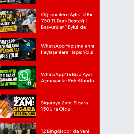
Öğrencilere Aylık 13 Bin
750 TL Burs Desteği!
Başvurular 1 Eylül'de
WhatsApp Yazışmalarını
Paylaşanlara Hapis Yolu!
WhatsApp'ta Bu 3 Ayarı
Açmayanlar Risk Altında
Sigaraya Zam: Sigara
150 Lira Oldu
12 Bingölspor'da Yeni