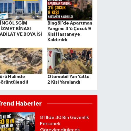
İNGÖL SGİM
Bingöl’de Apartman
İZMET BİNASI
Yangını: 3’ü Çocuk 9
ADİLAT VE BOYA İŞİ
Kişi Hastaneye
Kaldırıldı
ürü Halinde
Otomobil Yan Yattı:
örüntülendi!
2 Kişi Yaralandı
Trend Haberler
81 İlde 30 Bin Güvenlik
Personeli
Görevlendirilecek