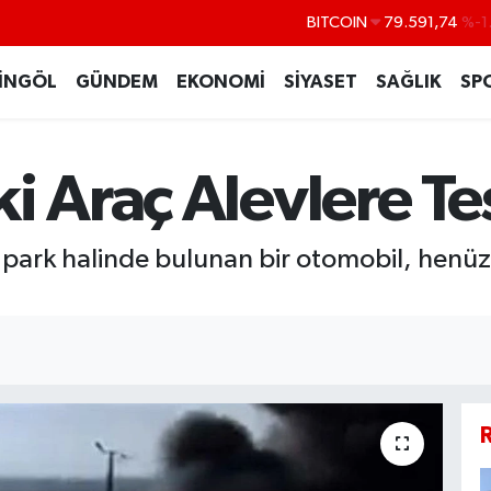
BITCOIN
79.591,74
%-1
DOLAR
45,43620
%0
İNGÖL
GÜNDEM
EKONOMİ
SİYASET
SAĞLIK
SP
EURO
53,38690
%0
STERLİN
61,60380
%0
i Araç Alevlere T
G.ALTIN
6862,09000
%0
BİST100
14.598,00
 park halinde bulunan bir otomobil, henüz
R