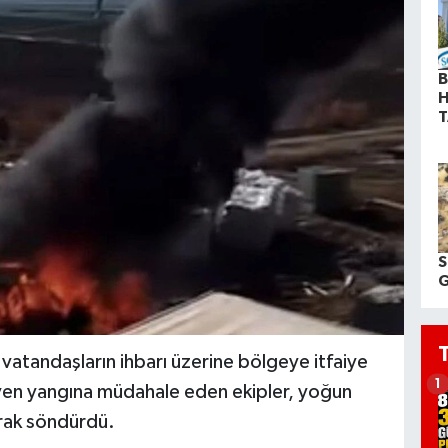
B
H
T
S
G
vatandaşların ihbarı üzerine bölgeye itfaiye
1
üyen yangına müdahale eden ekipler, yoğun
arak söndürdü.