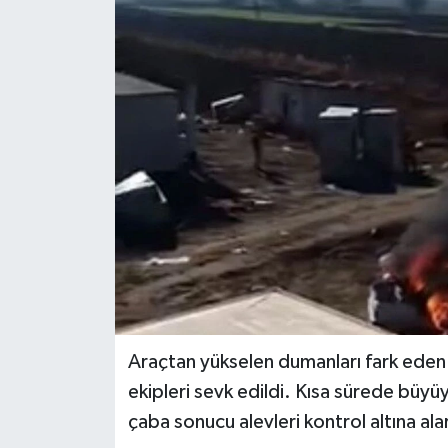
KİĞI
MERKEZ
RESMİ İLANLAR
SAĞLIK
SİYASET
SOLHAN
SPOR
Araçtan yükselen dumanları fark eden 
ekipleri sevk edildi. Kısa sürede büy
YAYLADERE
çaba sonucu alevleri kontrol altına al
YEDİSU