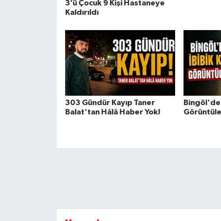
3’ü Çocuk 9 Kişi Hastaneye
Kaldırıldı
303 Gündür Kayıp Taner
Bingöl'de 
Balat'tan Hâlâ Haber Yok!
Görüntüle