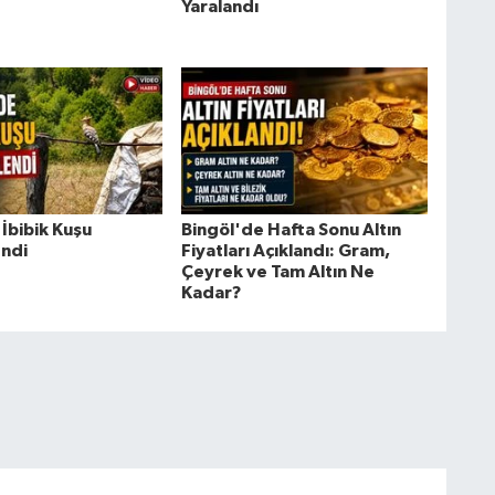
Yaralandı
İbibik Kuşu
Bingöl'de Hafta Sonu Altın
ndi
Fiyatları Açıklandı: Gram,
Çeyrek ve Tam Altın Ne
Kadar?