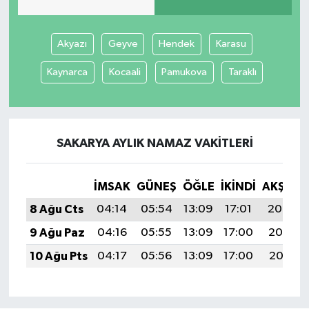
Akyazı
Geyve
Hendek
Karasu
Kaynarca
Kocaali
Pamukova
Taraklı
SAKARYA AYLIK NAMAZ VAKITLERI
İMSAK
GÜNEŞ
ÖĞLE
İKINDI
AKŞAM
8 Ağu Cts
04:14
05:54
13:09
17:01
20:14
9 Ağu Paz
04:16
05:55
13:09
17:00
20:13
10 Ağu Pts
04:17
05:56
13:09
17:00
20:11