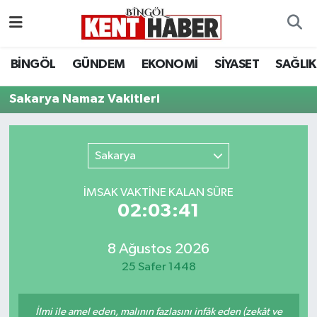
ADAKLI
Bingöl Nöbetçi Eczaneler
BİNGÖL
GÜNDEM
EKONOMİ
SİYASET
SAĞLIK
BİLİM-TEKNOLOJİ
Bingöl Hava Durumu
Sakarya Namaz Vakitleri
DÜNYA
Bingöl Namaz Vakitleri
Sakarya
EĞİTİM
Bingöl Trafik Yoğunluk Haritası
İMSAK VAKTİNE KALAN SÜRE
EKONOMİ
Süper Lig Puan Durumu ve Fikstür
02:03:41
GENÇ
Tüm Manşetler
8 Ağustos 2026
25 Safer 1448
GÜNDEM
Son Dakika Haberleri
KARLIOVA
Haber Arşivi
İlmi ile amel eden, malının fazlasını infâk eden (zekât ve