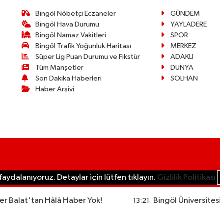
Bingöl Nöbetçi Eczaneler
GÜNDEM
Bingöl Hava Durumu
YAYLADERE
Bingöl Namaz Vakitleri
SPOR
Bingöl Trafik Yoğunluk Haritası
MERKEZ
Süper Lig Puan Durumu ve Fikstür
ADAKLI
Tüm Manşetler
DÜNYA
Son Dakika Haberleri
SOLHAN
Haber Arşivi
aydalanıyoruz. Detaylar için lütfen tıklayın.
Gizlilik Politikası
r Balat'tan Hâlâ Haber Yok!
Bingöl Üniversites
13:21