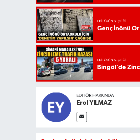
EDITÖRÜN SEÇTIĞI
Genç İnönü Ort
EDITÖRÜN SEÇTIĞI
Bingöl’de Zinci
EDITÖR HAKKINDA
Erol YILMAZ