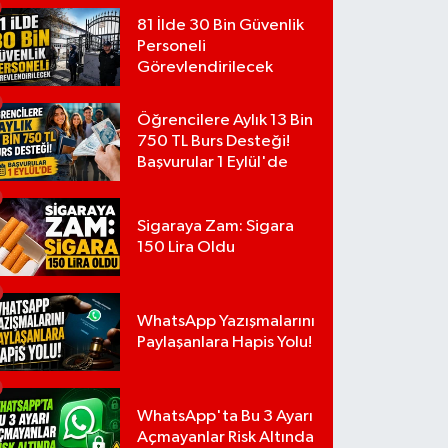
81 İlde 30 Bin Güvenlik
Personeli
Görevlendirilecek
Öğrencilere Aylık 13 Bin
750 TL Burs Desteği!
Başvurular 1 Eylül'de
Sigaraya Zam: Sigara
150 Lira Oldu
WhatsApp Yazışmalarını
Paylaşanlara Hapis Yolu!
WhatsApp'ta Bu 3 Ayarı
Açmayanlar Risk Altında