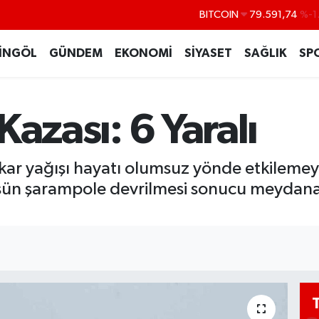
BITCOIN
79.591,74
%-1
DOLAR
45,43620
%0
İNGÖL
GÜNDEM
EKONOMİ
SİYASET
SAĞLIK
SP
EURO
53,38690
%0
STERLİN
61,60380
%0
 Kazası: 6 Yaralı
G.ALTIN
6862,09000
%0
BİST100
14.598,00
n kar yağışı hayatı olumsuz yönde etkileme
ün şarampole devrilmesi sonucu meydana g