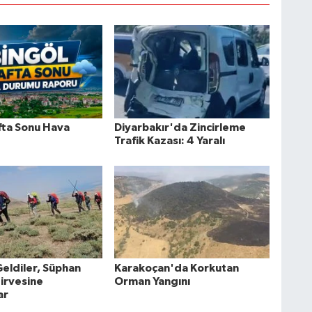
fta Sonu Hava
Diyarbakır'da Zincirleme
Trafik Kazası: 4 Yaralı
Geldiler, Süphan
Karakoçan'da Korkutan
Zirvesine
Orman Yangını
ar