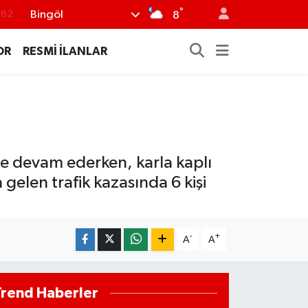
°
.82
Bingöl
8
.02
OR
RESMİ İLANLAR
.19
.18
.19
%0
ye devam ederken, karla kaplı
elen trafik kazasında 6 kişi
-
+
A
A
Trend Haberler