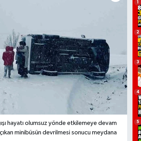
1
2
3
4
5
ağışı hayatı olumsuz yönde etkilemeye devam
n çıkan minibüsün devrilmesi sonucu meydana