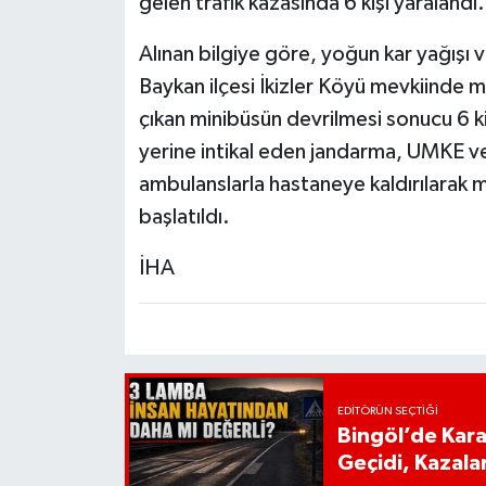
gelen trafik kazasında 6 kişi yaralandı.
Alınan bilgiye göre, yoğun kar yağışı v
Baykan ilçesi İkizler Köyü mevkiinde 
çıkan minibüsün devrilmesi sonucu 6 ki
yerine intikal eden jandarma, UMKE ve 
ambulanslarla hastaneye kaldırılarak mü
başlatıldı.
İHA
EDITÖRÜN SEÇTIĞI
Bingöl’de Kar
Geçidi, Kazala