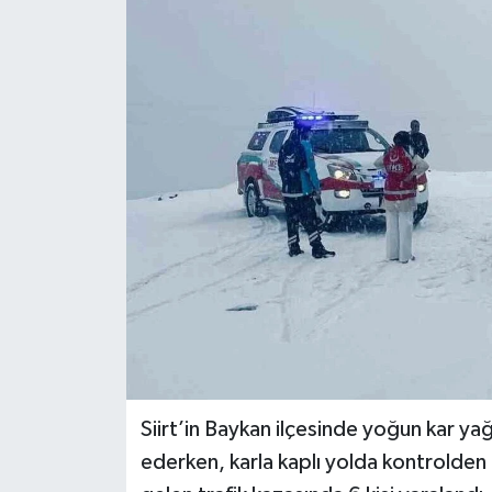
KİĞI
MERKEZ
RESMİ İLANLAR
SAĞLIK
SİYASET
SOLHAN
SPOR
Siirt’in Baykan ilçesinde yoğun kar y
YAYLADERE
ederken, karla kaplı yolda kontrolde
YEDİSU