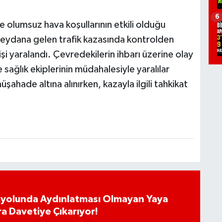
6
e olumsuz hava koşullarının etkili olduğu
meydana gelen trafik kazasında kontrolden
şi yaralandı. Çevredekilerin ihbarı üzerine olay
sağlık ekiplerinin müdahalesiyle yaralılar
şahade altına alınırken, kazayla ilgili tahkikat
ayolunda Aydınlatması Olmayan Yaya
ra Davetiye Çıkarıyor!