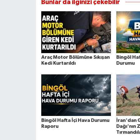
Bunlar da ilginizi çekebilir
Araç Motor Bölümüne Sıkışan
Bingöl Ha
Kedi Kurtarıldı
Durumu
Bingöl Hafta İçi Hava Durumu
İran'dan 
Raporu
Dağı'nın 
Tırmandıl