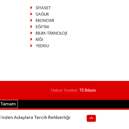
SİYASET
SAĞLIK
EKONOMİ
EĞİTİM
BİLİM-TEKNOLOJİ
KİĞI
YEDİSU
Haber Yazılımı:
TE Bilişim
Tamam
i’nden Adaylara Tercih Rehberliği