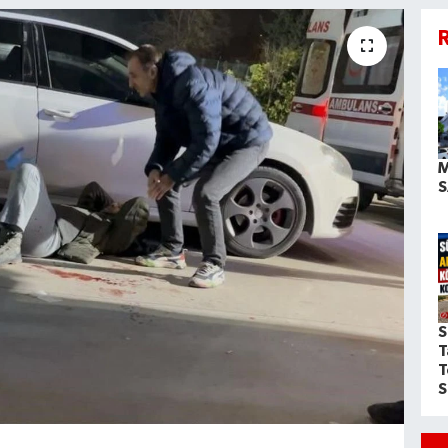
R
M
S
S
T
T
S