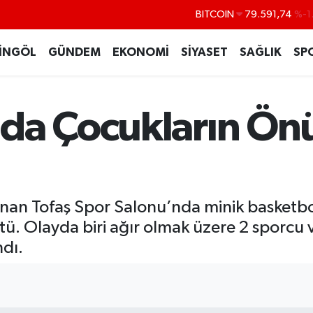
DOLAR
45,43620
%0
EURO
53,38690
%0
İNGÖL
GÜNDEM
EKONOMİ
SİYASET
SAĞLIK
SP
STERLİN
61,60380
%0
G.ALTIN
6862,09000
%0
da Çocukların Önü
BİST100
14.598,00
unan Tofaş Spor Salonu’nda minik basketbol
ü. Olayda biri ağır olmak üzere 2 sporcu ve
dı.