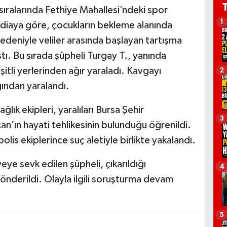
sıralarında Fethiye Mahallesi’ndeki spor
1
ddiaya göre, çocukların bekleme alanında
edeniyle veliler arasında başlayan tartışma
tı. Bu sırada şüpheli Turgay T., yanında
tli yerlerinden ağır yaraladı. Kavgayı
2
ğından yaralandı.
ğlık ekipleri, yaralıları Bursa Şehir
3
n’ın hayati tehlikesinin bulunduğu öğrenildi.
olis ekiplerince suç aletiyle birlikte yakalandı.
eye sevk edilen şüpheli, çıkarıldığı
4
derildi. Olayla ilgili soruşturma devam
5