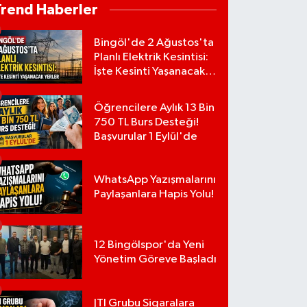
Trend Haberler
Bingöl'de 2 Ağustos'ta
Planlı Elektrik Kesintisi:
İşte Kesinti Yaşanacak
Yerler
Öğrencilere Aylık 13 Bin
750 TL Burs Desteği!
Başvurular 1 Eylül'de
WhatsApp Yazışmalarını
Paylaşanlara Hapis Yolu!
12 Bingölspor'da Yeni
Yönetim Göreve Başladı
JTI Grubu Sigaralara