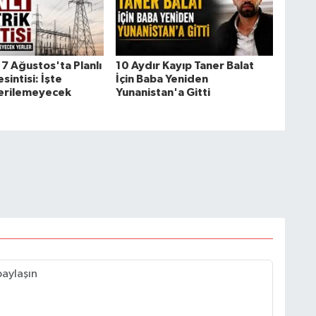
7 Ağustos'ta Planlı
10 Aydır Kayıp Taner Balat
sintisi: İşte
İçin Baba Yeniden
Verilemeyecek
Yunanistan'a Gitti