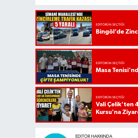
EDITÖRÜN SEÇTIĞI
Bingöl’de Zinci
EDITÖRÜN SEÇTIĞI
Masa Tenisi'n
EDITÖRÜN SEÇTIĞI
Vali Çelik'te
Kursu'na Ziyar
EDITÖR HAKKINDA