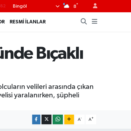
°
Bingöl
8
.02
.19
OR
RESMİ İLANLAR
.18
.19
nde Bıçaklı
%0
cuların velileri arasında çıkan
lisi yaralanırken, şüpheli
-
+
A
A