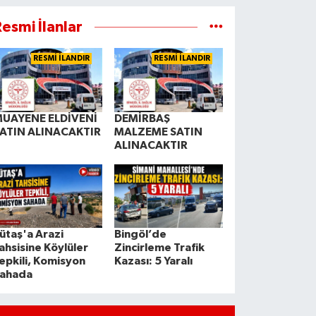
esmi İlanlar
RESMİ İLANDIR
RESMİ İLANDIR
UAYENE ELDİVENİ
DEMİRBAŞ
ATIN ALINACAKTIR
MALZEME SATIN
ALINACAKTIR
ütaş'a Arazi
Bingöl’de
ahsisine Köylüler
Zincirleme Trafik
epkili, Komisyon
Kazası: 5 Yaralı
ahada