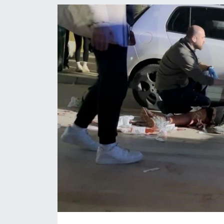
KİĞI
MERKEZ
RESMİ İLANLAR
SAĞLIK
SİYASET
SOLHAN
SPOR
YAYLADERE
YEDİSU