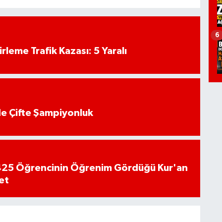
6
rleme Trafik Kazası: 5 Yaralı
de Çifte Şampiyonluk
n 425 Öğrencinin Öğrenim Gördüğü Kur'an
et