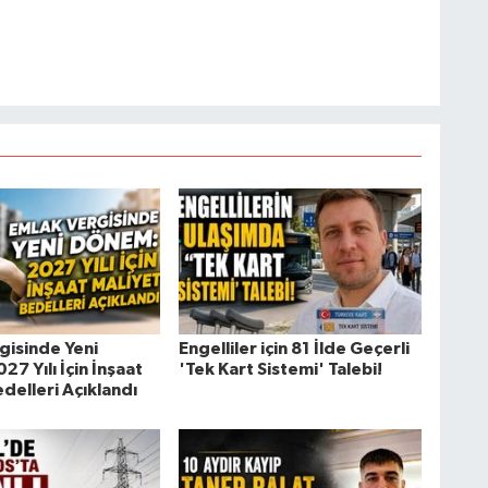
gisinde Yeni
Engelliler için 81 İlde Geçerli
7 Yılı İçin İnşaat
'Tek Kart Sistemi' Talebi!
delleri Açıklandı