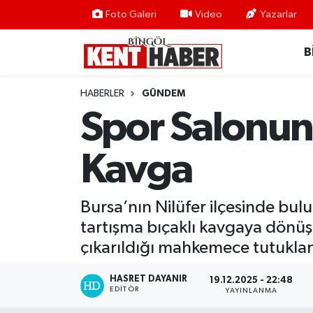
Foto Galeri
Video
Yazarlar
B
ADAKLI
Bingöl Nöbetçi Eczaneler
BİLİM-TEKNOLOJİ
Bingöl Hava Durumu
HABERLER
GÜNDEM
Spor Salonun
DÜNYA
Bingöl Namaz Vakitleri
Kavga
EĞİTİM
Bingöl Trafik Yoğunluk Haritası
EKONOMİ
Süper Lig Puan Durumu ve Fikstür
Bursa’nın Nilüfer ilçesinde bul
tartışma bıçaklı kavgaya dönüşt
GENÇ
Tüm Manşetler
çıkarıldığı mahkemece tutuklan
GÜNDEM
Son Dakika Haberleri
HASRET DAYANIR
19.12.2025 - 22:48
EDITÖR
YAYINLANMA
KARLIOVA
Haber Arşivi