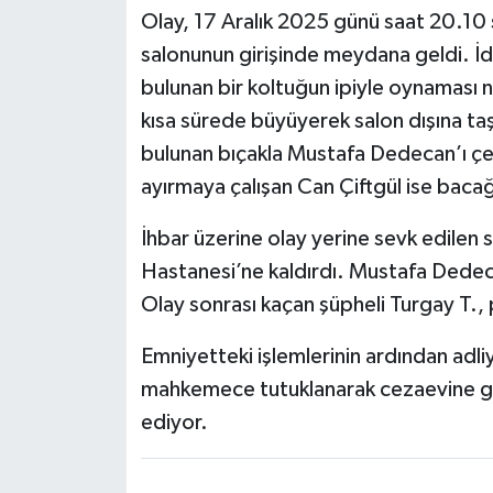
Olay, 17 Aralık 2025 günü saat 20.10 
salonunun girişinde meydana geldi. İ
bulunan bir koltuğun ipiyle oynaması n
kısa sürede büyüyerek salon dışına taş
bulunan bıçakla Mustafa Dedecan’ı çeşi
ayırmaya çalışan Can Çiftgül ise baca
İhbar üzerine olay yerine sevk edilen sa
Hastanesi’ne kaldırdı. Mustafa Dedeca
Olay sonrası kaçan şüpheli Turgay T., p
Emniyetteki işlemlerinin ardından adliy
mahkemece tutuklanarak cezaevine gön
ediyor.