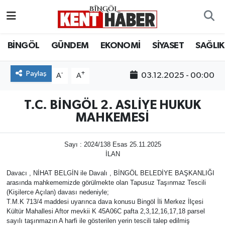
ADAKLI
Bingöl Nöbetçi Eczaneler
BİNGÖL
GÜNDEM
EKONOMİ
SİYASET
SAĞLIK
BİLİM-TEKNOLOJİ
Bingöl Hava Durumu
Paylaş
-
+
03.12.2025 - 00:00
A
A
DÜNYA
Bingöl Namaz Vakitleri
T.C. BİNGÖL 2. ASLİYE HUKUK
EĞİTİM
Bingöl Trafik Yoğunluk Haritası
MAHKEMESİ
EKONOMİ
Süper Lig Puan Durumu ve Fikstür
Sayı : 2024/138 Esas 25.11.2025
İLAN
GENÇ
Tüm Manşetler
Davacı , NİHAT BELGİN ile Davalı , BİNGÖL BELEDİYE BAŞKANLIĞI
arasında mahkememizde görülmekte olan Tapusuz Taşınmaz Tescili
GÜNDEM
Son Dakika Haberleri
(Kişilerce Açılan) davası nedeniyle;
T.M.K 713/4 maddesi uyarınca dava konusu Bingöl İli Merkez İlçesi
Kültür Mahallesi Aftor mevkii K 45A06C pafta 2,3,12,16,17,18 parsel
KARLIOVA
Haber Arşivi
sayılı taşınmazın A harfi ile gösterilen yerin tescili talep edilmiş