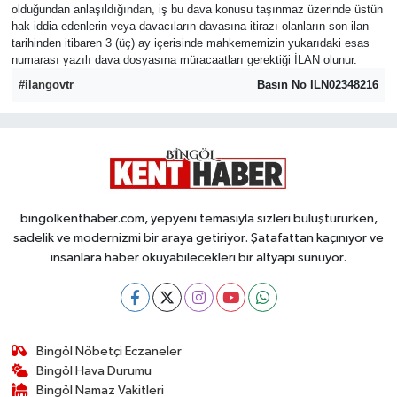
olduğundan anlaşıldığından, iş bu dava konusu taşınmaz üzerinde üstün
hak iddia edenlerin veya davacıların davasına itirazı olanların son ilan
KİĞI
tarihinden itibaren 3 (üç) ay içerisinde mahkememizin yukarıdaki esas
numarası yazılı dava dosyasına müracaatları gerektiği İLAN olunur.
MERKEZ
#ilangovtr
Basın No ILN02348216
RESMİ İLANLAR
SAĞLIK
SİYASET
bingolkenthaber.com, yepyeni temasıyla sizleri buluştururken,
sadelik ve modernizmi bir araya getiriyor. Şatafattan kaçınıyor ve
SOLHAN
insanlara haber okuyabilecekleri bir altyapı sunuyor.
SPOR
YAYLADERE
Bingöl Nöbetçi Eczaneler
Bingöl Hava Durumu
Bingöl Namaz Vakitleri
YEDİSU