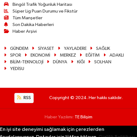
Bingöl Trafik Yoğunluk Haritası
Süper Lig Puan Durumu ve Fikstür
Tüm Manşetler
Son Dakika Haberleri
Haber Arşivi
GÜNDEM
SİYASET
YAYLADERE
SAĞLIK
SPOR
EKONOMİ
MERKEZ
EĞİTİM
ADAKLI
BİLİM-TEKNOLOJİ
DÜNYA
KİĞI
SOLHAN
YEDİSU
RSS
Copyright © 2024. Her hakkı saklıdır.
Haber Yazılımı:
TE Bilişim
En iyi site deneyimi sağlamak için çerezlerden