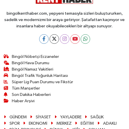
bingolkenthaber.com, yepyeni temasıyla sizleri buluştururken,
sadelik ve modernizmi bir araya getiriyor. Şatafattan kaçınıyor ve
insanlara haber okuyabilecekleri bir altyapı sunuyor.
Bingöl Nöbetçi Eczaneler
Bingöl Hava Durumu
Bingöl Namaz Vakitleri
Bingöl Trafik Yoğunluk Haritası
Süper Lig Puan Durumu ve Fikstür
Tüm Manşetler
Son Dakika Haberleri
Haber Arşivi
GÜNDEM
SİYASET
YAYLADERE
SAĞLIK
SPOR
EKONOMİ
MERKEZ
EĞİTİM
ADAKLI