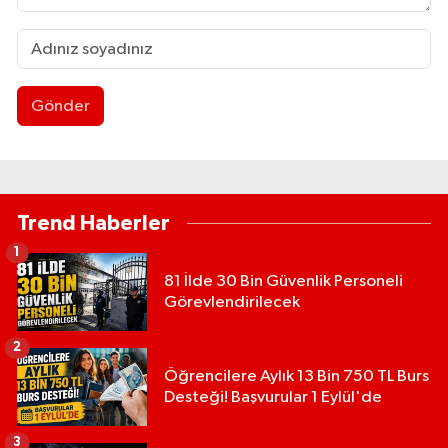
Gönder
Trend Haberler
1
81 İlde 30 Bin Güvenlik Personeli
Görevlendirilecek
2
Öğrencilere Aylık 13 Bin 750 TL Burs
Desteği! Başvurular 1 Eylül'de
3