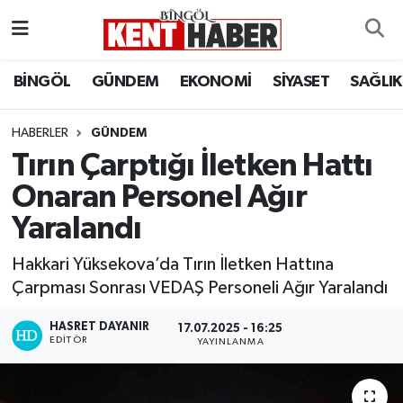
ADAKLI
Bingöl Nöbetçi Eczaneler
BİNGÖL
GÜNDEM
EKONOMİ
SİYASET
SAĞLIK
BİLİM-TEKNOLOJİ
Bingöl Hava Durumu
HABERLER
GÜNDEM
Tırın Çarptığı İletken Hattı
DÜNYA
Bingöl Namaz Vakitleri
Onaran Personel Ağır
EĞİTİM
Bingöl Trafik Yoğunluk Haritası
Yaralandı
EKONOMİ
Süper Lig Puan Durumu ve Fikstür
Hakkari Yüksekova’da Tırın İletken Hattına
Çarpması Sonrası VEDAŞ Personeli Ağır Yaralandı
GENÇ
Tüm Manşetler
HASRET DAYANIR
17.07.2025 - 16:25
EDITÖR
GÜNDEM
Son Dakika Haberleri
YAYINLANMA
KARLIOVA
Haber Arşivi