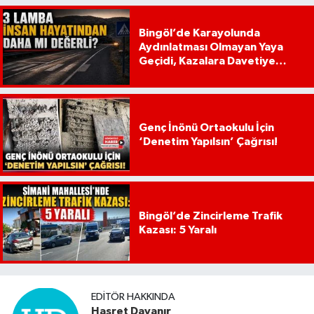
Bingöl’de Karayolunda
Aydınlatması Olmayan Yaya
Geçidi, Kazalara Davetiye
Çıkarıyor!
Genç İnönü Ortaokulu İçin
‘Denetim Yapılsın’ Çağrısı!
Bingöl’de Zincirleme Trafik
Kazası: 5 Yaralı
EDITÖR HAKKINDA
Hasret Dayanır