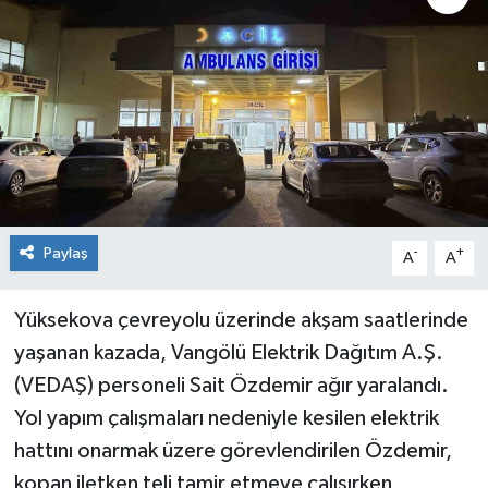
KİĞI
MERKEZ
RESMİ İLANLAR
SAĞLIK
Paylaş
-
+
A
A
SİYASET
SOLHAN
Yüksekova çevreyolu üzerinde akşam saatlerinde
yaşanan kazada, Vangölü Elektrik Dağıtım A.Ş.
SPOR
(VEDAŞ) personeli Sait Özdemir ağır yaralandı.
Yol yapım çalışmaları nedeniyle kesilen elektrik
YAYLADERE
hattını onarmak üzere görevlendirilen Özdemir,
kopan iletken teli tamir etmeye çalışırken,
YEDİSU