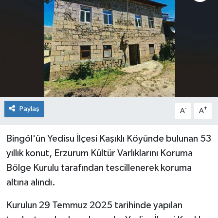
KİĞI
MERKEZ
RESMİ İLANLAR
SAĞLIK
Paylaş
-
+
A
A
SİYASET
Bingöl'ün Yedisu İlçesi Kaşıklı Köyünde bulunan 53
SOLHAN
yıllık konut, Erzurum Kültür Varlıklarını Koruma
SPOR
Bölge Kurulu tarafından tescillenerek koruma
altına alındı.
YAYLADERE
Kurulun 29 Temmuz 2025 tarihinde yapılan
YEDİSU