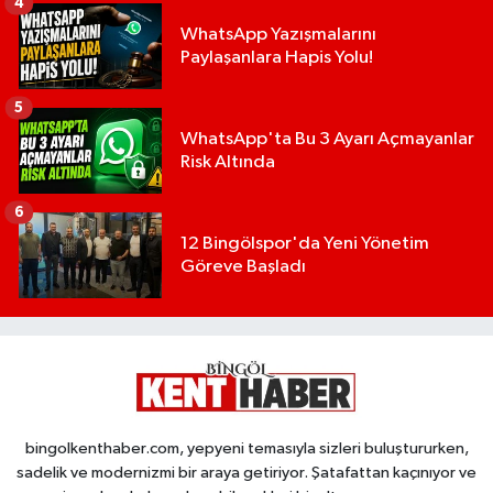
4
WhatsApp Yazışmalarını
Paylaşanlara Hapis Yolu!
5
WhatsApp'ta Bu 3 Ayarı Açmayanlar
Risk Altında
6
12 Bingölspor'da Yeni Yönetim
Göreve Başladı
bingolkenthaber.com, yepyeni temasıyla sizleri buluştururken,
sadelik ve modernizmi bir araya getiriyor. Şatafattan kaçınıyor ve