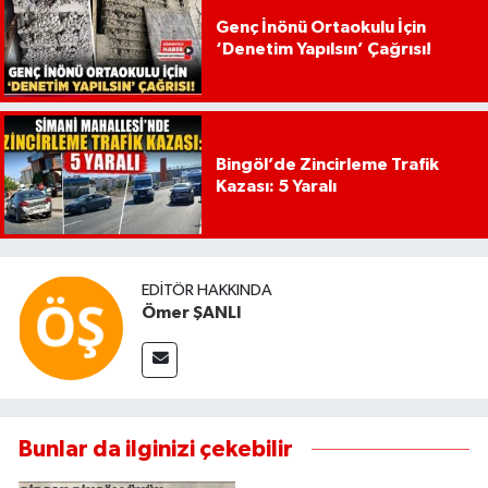
Genç İnönü Ortaokulu İçin
‘Denetim Yapılsın’ Çağrısı!
Bingöl’de Zincirleme Trafik
Kazası: 5 Yaralı
EDITÖR HAKKINDA
Ömer ŞANLI
Bunlar da ilginizi çekebilir