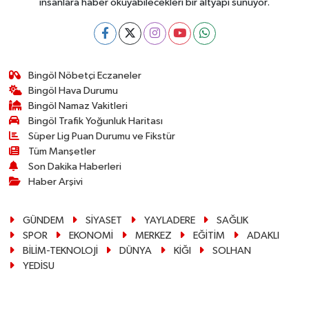
insanlara haber okuyabilecekleri bir altyapı sunuyor.
Bingöl Nöbetçi Eczaneler
Bingöl Hava Durumu
Bingöl Namaz Vakitleri
Bingöl Trafik Yoğunluk Haritası
Süper Lig Puan Durumu ve Fikstür
Tüm Manşetler
Son Dakika Haberleri
Haber Arşivi
GÜNDEM
SİYASET
YAYLADERE
SAĞLIK
SPOR
EKONOMİ
MERKEZ
EĞİTİM
ADAKLI
BİLİM-TEKNOLOJİ
DÜNYA
KİĞI
SOLHAN
YEDİSU