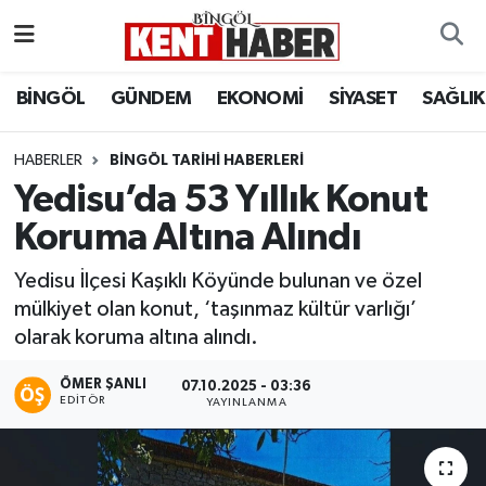
ADAKLI
Bingöl Nöbetçi Eczaneler
BİNGÖL
GÜNDEM
EKONOMİ
SİYASET
SAĞLIK
BİLİM-TEKNOLOJİ
Bingöl Hava Durumu
HABERLER
BINGÖL TARIHI HABERLERI
Yedisu’da 53 Yıllık Konut
DÜNYA
Bingöl Namaz Vakitleri
Koruma Altına Alındı
EĞİTİM
Bingöl Trafik Yoğunluk Haritası
Yedisu İlçesi Kaşıklı Köyünde bulunan ve özel
EKONOMİ
Süper Lig Puan Durumu ve Fikstür
mülkiyet olan konut, ‘taşınmaz kültür varlığı’
olarak koruma altına alındı.
GENÇ
Tüm Manşetler
ÖMER ŞANLI
07.10.2025 - 03:36
EDITÖR
YAYINLANMA
GÜNDEM
Son Dakika Haberleri
KARLIOVA
Haber Arşivi