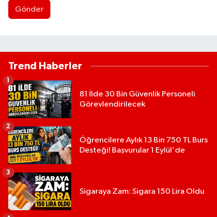
Gönder
Trend Haberler
1
81 İlde 30 Bin Güvenlik Personeli
Görevlendirilecek
2
Öğrencilere Aylık 13 Bin 750 TL Burs
Desteği! Başvurular 1 Eylül'de
3
Sigaraya Zam: Sigara 150 Lira Oldu