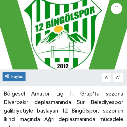
KİĞI
MERKEZ
RESMİ İLANLAR
SAĞLIK
SİYASET
Paylaş
-
+
A
A
SOLHAN
Bölgesel Amatör Lig 1. Grup'ta sezona
SPOR
Diyarbakır deplasmanında Sur Belediyespor
galibiyetiyle başlayan 12 Bingölspor, sezonun
YAYLADERE
ikinci maçında Ağrı deplasmanında mücadele
YEDİSU