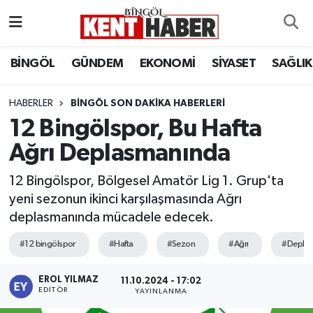
ADAKLI
Bingöl Nöbetçi Eczaneler
BİNGÖL
GÜNDEM
EKONOMİ
SİYASET
SAĞLIK
BİLİM-TEKNOLOJİ
Bingöl Hava Durumu
HABERLER
BINGÖL SON DAKIKA HABERLERI
12 Bingölspor, Bu Hafta
DÜNYA
Bingöl Namaz Vakitleri
Ağrı Deplasmanında
EĞİTİM
Bingöl Trafik Yoğunluk Haritası
12 Bingölspor, Bölgesel Amatör Lig 1. Grup'ta
EKONOMİ
Süper Lig Puan Durumu ve Fikstür
yeni sezonun ikinci karşılaşmasında Ağrı
deplasmanında mücadele edecek.
GENÇ
Tüm Manşetler
#12 bingölspor
#Hafta
#Sezon
#Ağrı
#Depla
GÜNDEM
Son Dakika Haberleri
EROL YILMAZ
11.10.2024 - 17:02
EDITÖR
YAYINLANMA
KARLIOVA
Haber Arşivi