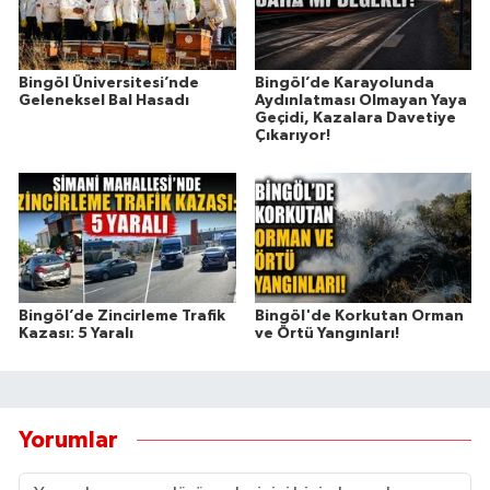
Bingöl Üniversitesi’nde
Bingöl’de Karayolunda
Geleneksel Bal Hasadı
Aydınlatması Olmayan Yaya
Geçidi, Kazalara Davetiye
Çıkarıyor!
Bingöl’de Zincirleme Trafik
Bingöl'de Korkutan Orman
Kazası: 5 Yaralı
ve Örtü Yangınları!
Yorumlar