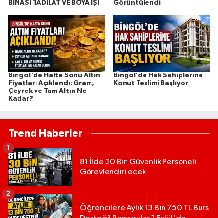
BİNASI TADİLAT VE BOYA İŞİ
Görüntülendi
Bingöl'de Hafta Sonu Altın
Bingöl’de Hak Sahiplerine
Fiyatları Açıklandı: Gram,
Konut Teslimi Başlıyor
Çeyrek ve Tam Altın Ne
Kadar?
Trend Haberler
1
81 İlde 30 Bin Güvenlik Personeli
Görevlendirilecek
2
Öğrencilere Aylık 13 Bin 750 TL Burs