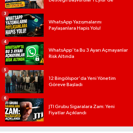
Desteği! Başvurular 1 Eylül'de
3
WhatsApp Yazışmalarını
Paylaşanlara Hapis Yolu!
4
WhatsApp'ta Bu 3 Ayarı Açmayanlar
Risk Altında
5
12 Bingölspor'da Yeni Yönetim
Göreve Başladı
6
JTI Grubu Sigaralara Zam: Yeni
Fiyatlar Açıklandı