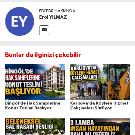
EDITÖR HAKKINDA
Erol YILMAZ
Bunlar da ilginizi çekebilir
Bingöl’de Hak Sahiplerine
Karlıova’da Köylere Hizmet
Konut Teslimi Başlıyor
Çalışmaları Sürüyor