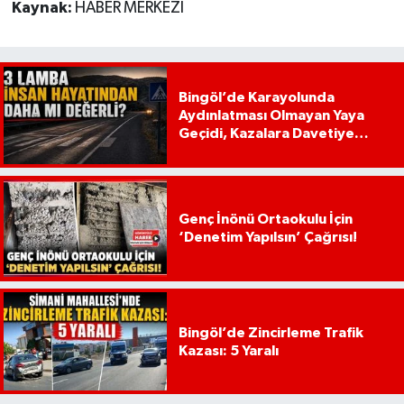
Kaynak:
HABER MERKEZİ
Bingöl’de Karayolunda
Aydınlatması Olmayan Yaya
Geçidi, Kazalara Davetiye
Çıkarıyor!
Genç İnönü Ortaokulu İçin
‘Denetim Yapılsın’ Çağrısı!
Bingöl’de Zincirleme Trafik
Kazası: 5 Yaralı