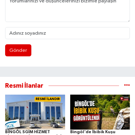
Gönder
Resmi İlanlar
RESMİ İLANDIR
BİNGÖL SGİM HİZMET
Bingöl'de İbibik Kuşu