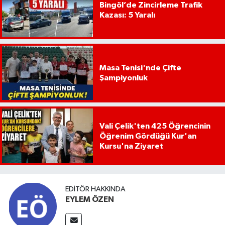
Bingöl’de Zincirleme Trafik
Kazası: 5 Yaralı
Masa Tenisi'nde Çifte
Şampiyonluk
Vali Çelik'ten 425 Öğrencinin
Öğrenim Gördüğü Kur'an
Kursu'na Ziyaret
EDITÖR HAKKINDA
EYLEM ÖZEN