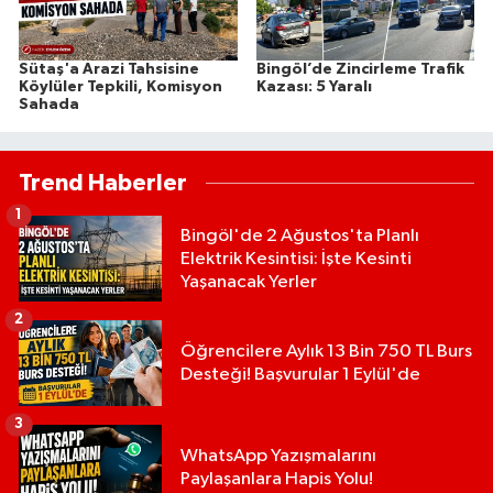
Sütaş'a Arazi Tahsisine
Bingöl’de Zincirleme Trafik
Köylüler Tepkili, Komisyon
Kazası: 5 Yaralı
Sahada
Trend Haberler
1
Bingöl'de 2 Ağustos'ta Planlı
Elektrik Kesintisi: İşte Kesinti
Yaşanacak Yerler
2
Öğrencilere Aylık 13 Bin 750 TL Burs
Desteği! Başvurular 1 Eylül'de
3
WhatsApp Yazışmalarını
Paylaşanlara Hapis Yolu!