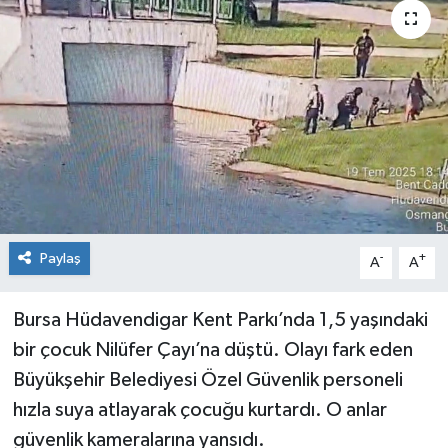
KİĞI
MERKEZ
RESMİ İLANLAR
SAĞLIK
SİYASET
Paylaş
-
+
A
A
SOLHAN
Bursa Hüdavendigar Kent Parkı’nda 1,5 yaşındaki
SPOR
bir çocuk Nilüfer Çayı’na düştü. Olayı fark eden
Büyükşehir Belediyesi Özel Güvenlik personeli
YAYLADERE
hızla suya atlayarak çocuğu kurtardı. O anlar
güvenlik kameralarına yansıdı.
YEDİSU