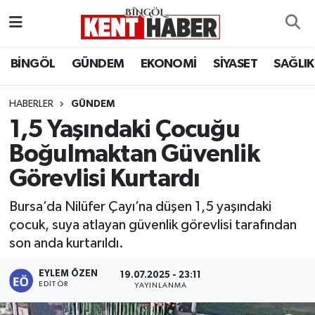
ADAKLI
Bingöl Nöbetçi Eczaneler
BİNGÖL
GÜNDEM
EKONOMİ
SİYASET
SAĞLIK
BİLİM-TEKNOLOJİ
Bingöl Hava Durumu
HABERLER
GÜNDEM
1,5 Yaşındaki Çocuğu
DÜNYA
Bingöl Namaz Vakitleri
Boğulmaktan Güvenlik
EĞİTİM
Bingöl Trafik Yoğunluk Haritası
Görevlisi Kurtardı
EKONOMİ
Süper Lig Puan Durumu ve Fikstür
Bursa’da Nilüfer Çayı’na düşen 1,5 yaşındaki
çocuk, suya atlayan güvenlik görevlisi tarafından
GENÇ
Tüm Manşetler
son anda kurtarıldı.
GÜNDEM
Son Dakika Haberleri
EYLEM ÖZEN
19.07.2025 - 23:11
EDITÖR
YAYINLANMA
KARLIOVA
Haber Arşivi