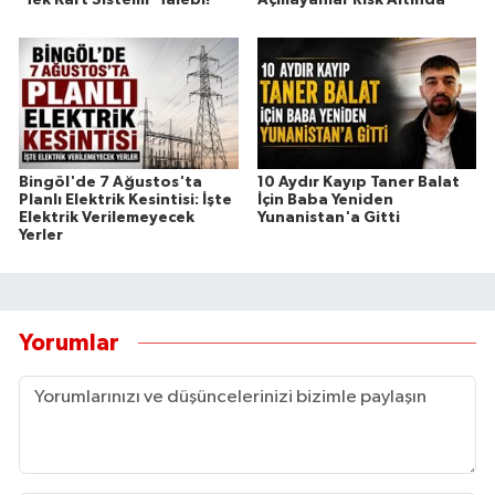
'Tek Kart Sistemi' Talebi!
Açmayanlar Risk Altında
Bingöl'de 7 Ağustos'ta
10 Aydır Kayıp Taner Balat
Planlı Elektrik Kesintisi: İşte
İçin Baba Yeniden
Elektrik Verilemeyecek
Yunanistan'a Gitti
Yerler
Yorumlar