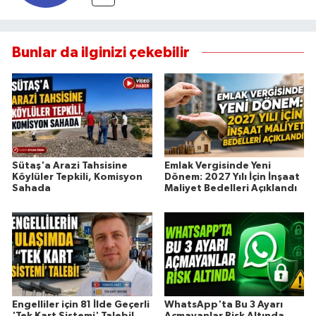
Bunlar da ilginizi çekebilir
Sütaş'a Arazi Tahsisine
Emlak Vergisinde Yeni
Köylüler Tepkili, Komisyon
Dönem: 2027 Yılı İçin İnşaat
Sahada
Maliyet Bedelleri Açıklandı
Engelliler için 81 İlde Geçerli
WhatsApp'ta Bu 3 Ayarı