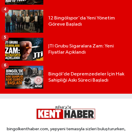
4
12 Bingölspor'da Yeni Yönetim
Göreve Başladı
5
JTI Grubu Sigaralara Zam: Yeni
Fiyatlar Açıklandı
6
Bingöl’de Depremzedeler İçin Hak
Sahipliği Askı Süreci Başladı
bingolkenthaber.com, yepyeni temasıyla sizleri buluştururken,