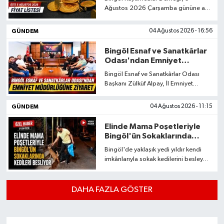
Ağustos 2026 Çarşamba gününe ait
güncel altın fiyatlarını açıkladı. Peki,
Bingöl'de gram altın ne kadar oldu?
GÜNDEM
04 Ağustos 2026 - 16:56
İşte gram altın başta olmak üzere
çeyrek, yarım, tam altın ve bilezik
Bingöl Esnaf ve Sanatkârlar
fiyatlarında son durum…
Odası'ndan Emniyet
Müdürlüğüne Ziyaret
Bingöl Esnaf ve Sanatkârlar Odası
Başkanı Zülküf Alpay, İl Emniyet
Müdürü Beyti Kalaycı ile bir araya
gelerek esnafın güvenliği, talepleri ve
GÜNDEM
04 Ağustos 2026 - 11:15
beklentilerine ilişkin istişarelerde
bulundu.
Elinde Mama Poşetleriyle
Bingöl'ün Sokaklarında
Kedileri Besliyor
Bingöl'de yaklaşık yedi yıldır kendi
imkânlarıyla sokak kedilerini besleyen
Hakim Hant, her gün 50'ye yakın
noktaya giderek yüzlerce hayvana
mama ve su ulaştırıyor. Hant, sokak
DAHA FAZLA GÖSTER
hayvanlarıyla kurduğu bağın hayatını
değiştirdiğini ve işten geriye kalan
tüm zamanını onlara ayırdığını ifade