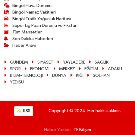
Bingöl Hava Durumu
Bingöl Namaz Vakitleri
Bingöl Trafik Yoğunluk Haritası
Süper Lig Puan Durumu ve Fikstür
Tüm Manşetler
Son Dakika Haberleri
Haber Arşivi
GÜNDEM
SİYASET
YAYLADERE
SAĞLIK
SPOR
EKONOMİ
MERKEZ
EĞİTİM
ADAKLI
BİLİM-TEKNOLOJİ
DÜNYA
KİĞI
SOLHAN
YEDİSU
RSS
Copyright © 2024. Her hakkı saklıdır.
Haber Yazılımı:
TE Bilişim