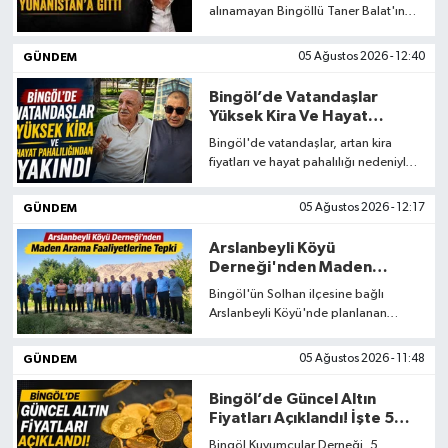
alınamayan Bingöllü Taner Balat'ın
babası Paşa Balat, oğlunun akıbetini
öğrenebilmek için yeniden
GÜNDEM
05 Ağustos 2026 - 12:40
Yunanistan'a gitti. Edinilen bilgilere
göre, Türkiye'nin Yunanistan'daki
Bingöl’de Vatandaşlar
konsolosluğu aileyle iletişimini
Yüksek Kira Ve Hayat
sürdürürken, arama süreci de
Pahalılığından Yakındı
Bingöl'de vatandaşlar, artan kira
yakından takip ediliyor.
fiyatları ve hayat pahalılığı nedeniyle
geçinmekte zorlandıklarını belirterek,
açıklanan enflasyon rakamlarının
GÜNDEM
05 Ağustos 2026 - 12:17
günlük yaşamı yansıtmadığını ifade
etti. Kent sakinleri, yüksek yaşam
Arslanbeyli Köyü
maliyetleri nedeniyle alım gücünün
Derneği'nden Maden
giderek düştüğünü dile getirdi.
Arama Faaliyetlerine Tepki
Bingöl'ün Solhan ilçesine bağlı
Arslanbeyli Köyü'nde planlanan
maden arama faaliyetlerine köy
derneğinden tepki geldi. Dernek,
GÜNDEM
05 Ağustos 2026 - 11:48
çalışmaların yeterli bilgilendirme
yapılmadan başlatıldığını belirterek
Bingöl’de Güncel Altın
hukuki süreci başlatacaklarını
Fiyatları Açıklandı! İşte 5
açıkladı.
Ağustos 2026 Fiyat Listesi
Bingöl Kuyumcular Derneği, 5