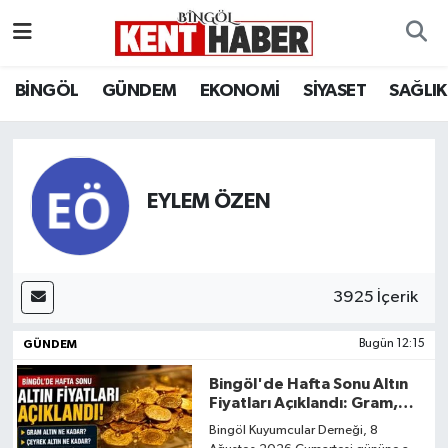
ADAKLI
Bingöl Nöbetçi Eczaneler
BİNGÖL
GÜNDEM
EKONOMİ
SİYASET
SAĞLIK
BİLİM-TEKNOLOJİ
Bingöl Hava Durumu
DÜNYA
Bingöl Namaz Vakitleri
EYLEM ÖZEN
EĞİTİM
Bingöl Trafik Yoğunluk Haritası
EKONOMİ
Süper Lig Puan Durumu ve Fikstür
3925 İçerik
GENÇ
Tüm Manşetler
GÜNDEM
Bugün 12:15
GÜNDEM
Son Dakika Haberleri
Bingöl'de Hafta Sonu Altın
Fiyatları Açıklandı: Gram,
Çeyrek ve Tam Altın Ne
KARLIOVA
Haber Arşivi
Bingöl Kuyumcular Derneği, 8
Kadar?