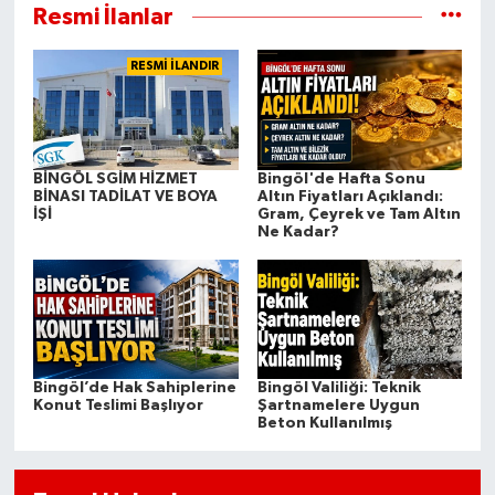
etti.
Resmi İlanlar
RESMİ İLANDIR
BİNGÖL SGİM HİZMET
Bingöl'de Hafta Sonu
BİNASI TADİLAT VE BOYA
Altın Fiyatları Açıklandı:
İŞİ
Gram, Çeyrek ve Tam Altın
Ne Kadar?
Bingöl’de Hak Sahiplerine
Bingöl Valiliği: Teknik
Konut Teslimi Başlıyor
Şartnamelere Uygun
Beton Kullanılmış