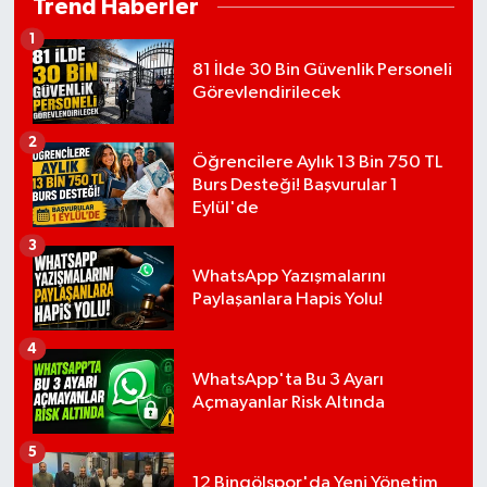
Trend Haberler
1
81 İlde 30 Bin Güvenlik Personeli
Görevlendirilecek
2
Öğrencilere Aylık 13 Bin 750 TL
Burs Desteği! Başvurular 1
Eylül'de
3
WhatsApp Yazışmalarını
Paylaşanlara Hapis Yolu!
4
WhatsApp'ta Bu 3 Ayarı
Açmayanlar Risk Altında
5
12 Bingölspor'da Yeni Yönetim