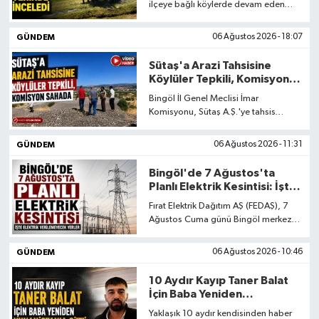
ilçeye bağlı köylerde devam eden
çalışmaları yerinde inceleyerek,
ilgililerden bilgi aldı.
GÜNDEM
06 Ağustos 2026 - 18:07
Sütaş'a Arazi Tahsisine
Köylüler Tepkili, Komisyon
Sahada
Bingöl İl Genel Meclisi İmar
Komisyonu, Sütaş A.Ş.'ye tahsis
edilmesi planlanan yaklaşık 800
dönümlük arazi için Kılçadır köyünde
GÜNDEM
06 Ağustos 2026 - 11:31
incelemelerde bulundu.
Bingöl'de 7 Ağustos'ta
Planlı Elektrik Kesintisi: İşte
Elektrik Verilemeyecek
Fırat Elektrik Dağıtım AŞ (FEDAŞ), 7
Yerler
Ağustos Cuma günü Bingöl merkez
ve Solhan ilçesinde yatırım ile işletme
bakım çalışmaları nedeniyle planlı
GÜNDEM
06 Ağustos 2026 - 10:46
elektrik kesintisi uygulanacağını
duyurdu.
10 Aydır Kayıp Taner Balat
İçin Baba Yeniden
Yunanistan'a Gitti
Yaklaşık 10 aydır kendisinden haber