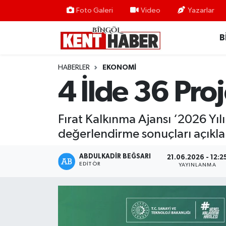
Foto Galeri
Video
Yazarlar
B
ADAKLI
Bingöl Nöbetçi Eczaneler
BİLİM-TEKNOLOJİ
Bingöl Hava Durumu
HABERLER
EKONOMI
4 İlde 36 Pro
DÜNYA
Bingöl Namaz Vakitleri
EĞİTİM
Bingöl Trafik Yoğunluk Haritası
Fırat Kalkınma Ajansı ‘2026 Yı
değerlendirme sonuçları açıkla
EKONOMİ
Süper Lig Puan Durumu ve Fikstür
ABDULKADIR BEĞSARI
21.06.2026 - 12:2
EDITÖR
GENÇ
Tüm Manşetler
YAYINLANMA
GÜNDEM
Son Dakika Haberleri
KARLIOVA
Haber Arşivi