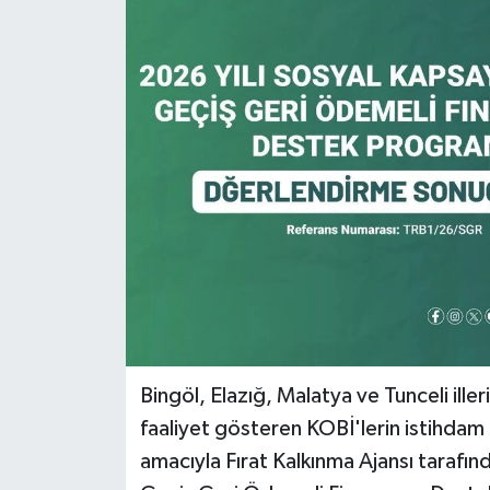
KİĞI
MERKEZ
RESMİ İLANLAR
SAĞLIK
SİYASET
SOLHAN
SPOR
Bingöl, Elazığ, Malatya ve Tunceli ill
faaliyet gösteren KOBİ'lerin istihdam
YAYLADERE
amacıyla Fırat Kalkınma Ajansı tarafınd
YEDİSU