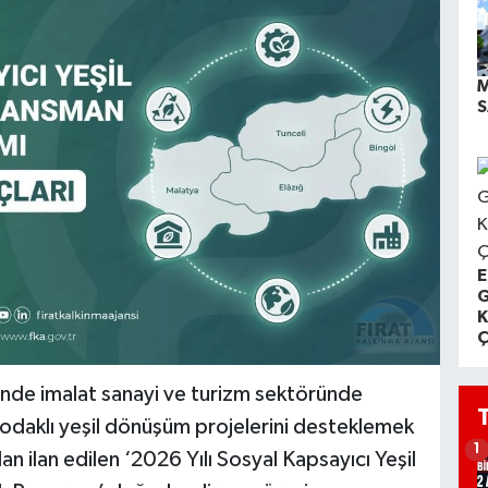
M
S
E
G
K
Ç
erinde imalat sanayi ve turizm sektöründe
 odaklı yeşil dönüşüm projelerini desteklemek
1
an ilan edilen ‘2026 Yılı Sosyal Kapsayıcı Yeşil