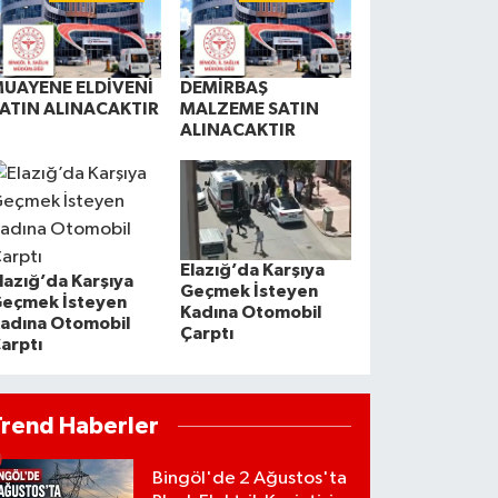
UAYENE ELDİVENİ
DEMİRBAŞ
ATIN ALINACAKTIR
MALZEME SATIN
ALINACAKTIR
Elazığ’da Karşıya
lazığ’da Karşıya
Geçmek İsteyen
eçmek İsteyen
Kadına Otomobil
adına Otomobil
Çarptı
arptı
Trend Haberler
Bingöl'de 2 Ağustos'ta