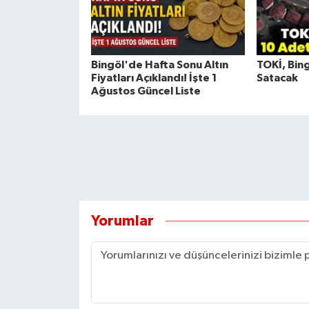
Bingöl'de Hafta Sonu Altın
TOKİ, Bin
Fiyatları Açıklandı! İşte 1
Satacak
Ağustos Güncel Liste
Yorumlar