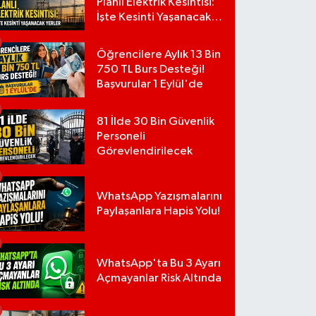
Planlı Elektrik Kesintisi:
İşte Kesinti Yaşanacak
Yerler
Öğrencilere Aylık 13 Bin
750 TL Burs Desteği!
Başvurular 1 Eylül'de
81 İlde 30 Bin Güvenlik
Personeli
Görevlendirilecek
WhatsApp Yazışmalarını
Paylaşanlara Hapis Yolu!
WhatsApp'ta Bu 3 Ayarı
Açmayanlar Risk Altında