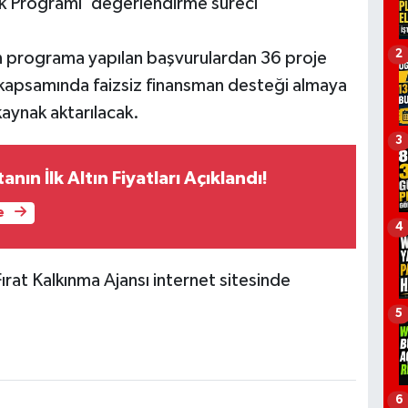
 Programı’ değerlendirme süreci
2
en programa yapılan başvurulardan 36 proje
kapsamında faizsiz finansman desteği almaya
aynak aktarılacak.
3
nın İlk Altın Fiyatları Açıklandı!
e
4
rat Kalkınma Ajansı internet sitesinde
5
6