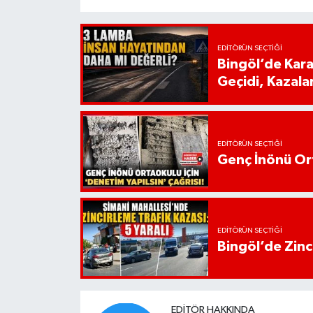
EDITÖRÜN SEÇTIĞI
Bingöl’de Kar
Geçidi, Kazala
EDITÖRÜN SEÇTIĞI
Genç İnönü Ort
EDITÖRÜN SEÇTIĞI
Bingöl’de Zinci
EDITÖR HAKKINDA