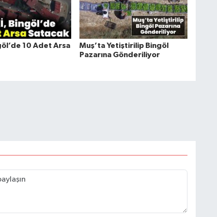
göl’de 10 Adet Arsa
Muş’ta Yetiştirilip Bingöl
Pazarına Gönderiliyor