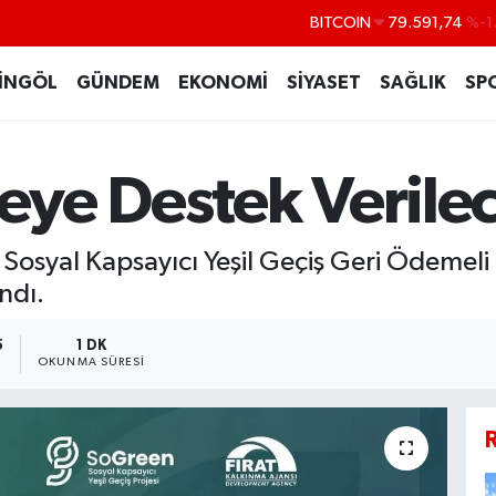
BITCOIN
79.591,74
%-1
DOLAR
45,43620
%0
İNGÖL
GÜNDEM
EKONOMİ
SİYASET
SAĞLIK
SP
EURO
53,38690
%0
STERLİN
61,60380
%0
jeye Destek Verile
G.ALTIN
6862,09000
%0
BİST100
14.598,00
lı Sosyal Kapsayıcı Yeşil Geçiş Geri Ödeme
ndı.
5
1 DK
OKUNMA SÜRESI
R