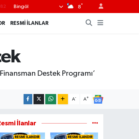
.82
°
Bingöl
8
.02
OR
RESMİ İLANLAR
.19
.18
cek
.19
%0
li Finansman Destek Programı’
-
+
A
A
esmi İlanlar
RESMİ İLANDIR
RESMİ İLANDIR