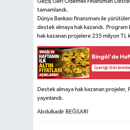
Geçiş Geri Ödemeli Finansman Destek
tamamlandı.
Dünya Bankası finansmanı ile yürütül
destek almaya hak kazandı. Program 
hak kazanan projelere 235 milyon TL k
Bingöl'de Hafta
İçeriği Görüntül
Destek almaya hak kazanan projeler, Fı
yayınlandı.
Abdulkadir BEĞSARI