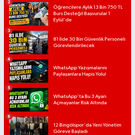
2
Öğrencilere Aylık 13 Bin 750 TL
Burs Desteği! Başvurular 1
Eylül'de
3
81 İlde 30 Bin Güvenlik Personeli
Görevlendirilecek
4
WhatsApp Yazışmalarını
Paylaşanlara Hapis Yolu!
5
WhatsApp'ta Bu 3 Ayarı
Açmayanlar Risk Altında
6
12 Bingölspor'da Yeni Yönetim
Göreve Başladı