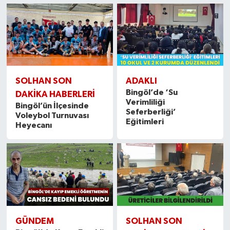
SOLHAN SON
ADAKLI
Bingöl’de ‘Su
DAKIKA HABERLERI
Verimliliği
Bingöl’ün İlçesinde
Seferberliği’
Voleybol Turnuvası
Eğitimleri
Heyecanı
GÜNDEM
SOLHAN SON