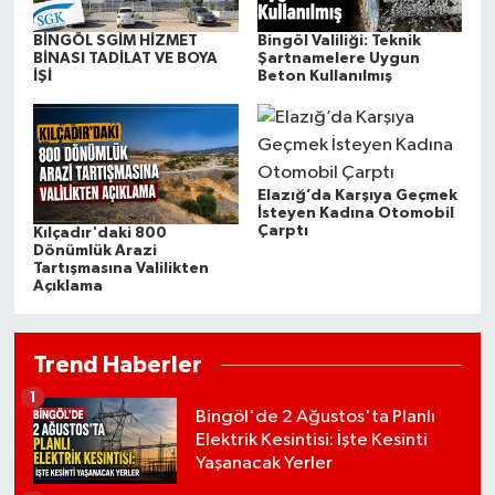
BİNGÖL SGİM HİZMET
Bingöl Valiliği: Teknik
BİNASI TADİLAT VE BOYA
Şartnamelere Uygun
İŞİ
Beton Kullanılmış
Elazığ’da Karşıya Geçmek
İsteyen Kadına Otomobil
Çarptı
Kılçadır'daki 800
Dönümlük Arazi
Tartışmasına Valilikten
Açıklama
Trend Haberler
1
Bingöl'de 2 Ağustos'ta Planlı
Elektrik Kesintisi: İşte Kesinti
Yaşanacak Yerler