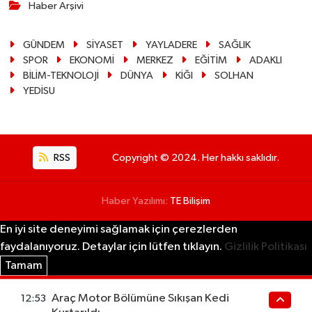
Haber Arşivi
GÜNDEM
SİYASET
YAYLADERE
SAĞLIK
SPOR
EKONOMİ
MERKEZ
EĞİTİM
ADAKLI
BİLİM-TEKNOLOJİ
DÜNYA
KİĞI
SOLHAN
YEDİSU
RSS
Copyright © 2024. Her hakkı saklıdır.
Haber Yazılımı:
TE Bilişim
En iyi site deneyimi sağlamak için çerezlerden
faydalanıyoruz. Detaylar için lütfen tıklayın.
Gizlilik Politikası
Tamam
Araç Motor Bölümüne Sıkışan Kedi
12:53