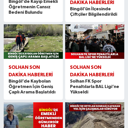
Bingöl’de Kayıp Emekli
DAKIKA HABERLERI
Öğretmenin Cansız
Bingöl’ün İlçesinde
Bedeni Bulundu
Çiftçiler Bilgilendirildi
SOLHAN SON
SOLHAN SON
DAKIKA HABERLERI
DAKIKA HABERLERI
Bingöl’de Kaybolan
Solhan FK Spor
Öğretmen İçin Geniş
Penaltılarla BAL Ligi’ne
Çaplı Arama Başlatıldı
Yükseldi