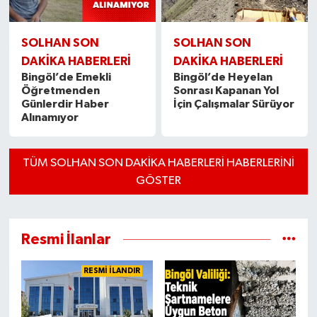
SOLHAN SON
SOLHAN SON
DAKIKA HABERLERI
DAKIKA HABERLERI
Bingöl’de Emekli
Bingöl’de Heyelan
Öğretmenden
Sonrası Kapanan Yol
Günlerdir Haber
İçin Çalışmalar Sürüyor
Alınamıyor
TÜM SOLHAN SON DAKIKA HABERLERI HABERLERINI
GÖSTER
Resmi İlanlar
RESMİ İLANDIR