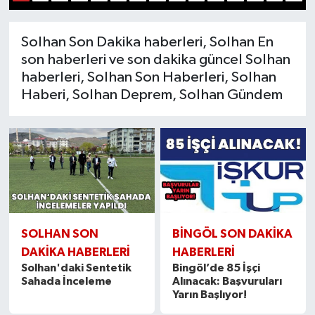
1
2
3
4
5
6
7
8
9
10
11
12
13
14
15
KİĞI
Solhan Son Dakika haberleri, Solhan En
son haberleri ve son dakika güncel Solhan
MERKEZ
haberleri, Solhan Son Haberleri, Solhan
Haberi, Solhan Deprem, Solhan Gündem
RESMİ İLANLAR
SAĞLIK
SİYASET
SOLHAN
SOLHAN SON
BINGÖL SON DAKIKA
SPOR
DAKIKA HABERLERI
HABERLERI
Solhan'daki Sentetik
Bingöl’de 85 İşçi
YAYLADERE
Sahada İnceleme
Alınacak: Başvuruları
Yarın Başlıyor!
YEDİSU