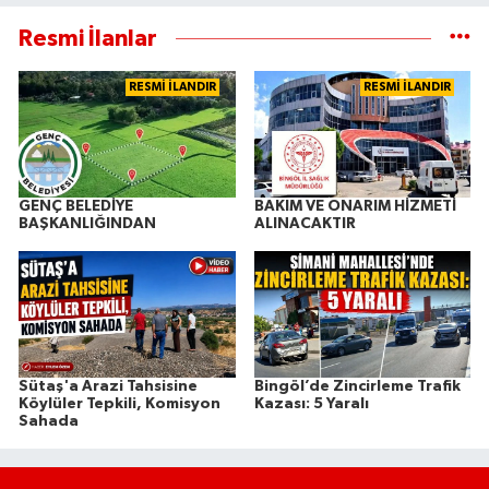
Resmi İlanlar
RESMİ İLANDIR
RESMİ İLANDIR
GENÇ BELEDİYE
BAKIM VE ONARIM HİZMETİ
BAŞKANLIĞINDAN
ALINACAKTIR
Sütaş'a Arazi Tahsisine
Bingöl’de Zincirleme Trafik
Köylüler Tepkili, Komisyon
Kazası: 5 Yaralı
Sahada