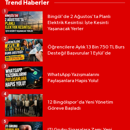
Trend Haberler
1
Bingöl'de 2 Ağustos'ta Planlı
Elektrik Kesintisi: İşte Kesinti
Yaşanacak Yerler
2
Öğrencilere Aylık 13 Bin 750 TL Burs
Desteği! Başvurular 1 Eylül'de
3
WhatsApp Yazışmalarını
Paylaşanlara Hapis Yolu!
4
12 Bingölspor'da Yeni Yönetim
Göreve Başladı
5
JTI Grubu Sigaralara Zam: Yeni