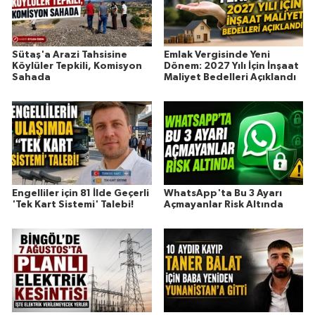
Sütaş'a Arazi Tahsisine
Emlak Vergisinde Yeni
Köylüler Tepkili, Komisyon
Dönem: 2027 Yılı İçin İnşaat
Sahada
Maliyet Bedelleri Açıklandı
Engelliler için 81 İlde Geçerli
WhatsApp'ta Bu 3 Ayarı
'Tek Kart Sistemi' Talebi!
Açmayanlar Risk Altında