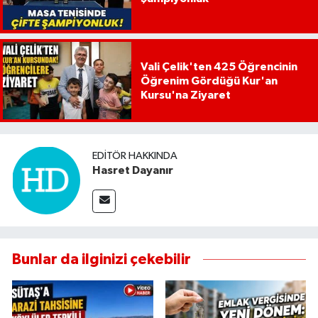
Vali Çelik'ten 425 Öğrencinin
Öğrenim Gördüğü Kur'an
Kursu'na Ziyaret
EDITÖR HAKKINDA
Hasret Dayanır
Bunlar da ilginizi çekebilir