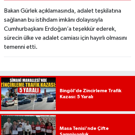
Bakan Gürlek açıklamasında, adalet teşkilatına
sağlanan bu istihdam imkânı dolayısıyla
Cumhurbaşkanı Erdoğan’a teşekkür ederek,
sürecin ülke ve adalet camiası için hayırlı olmasını
temenni etti.
Bingöl’de Zincirleme Trafik
Kazası: 5 Yaralı
Masa Tenisi'nde Çifte
Şampiyonluk