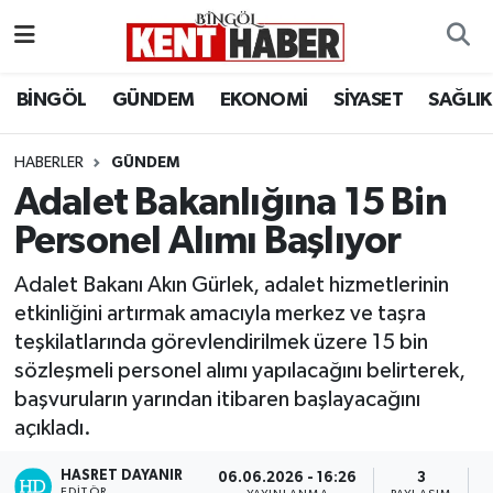
ADAKLI
Bingöl Nöbetçi Eczaneler
BİNGÖL
GÜNDEM
EKONOMİ
SİYASET
SAĞLIK
BİLİM-TEKNOLOJİ
Bingöl Hava Durumu
HABERLER
GÜNDEM
Adalet Bakanlığına 15 Bin
DÜNYA
Bingöl Namaz Vakitleri
Personel Alımı Başlıyor
EĞİTİM
Bingöl Trafik Yoğunluk Haritası
Adalet Bakanı Akın Gürlek, adalet hizmetlerinin
EKONOMİ
Süper Lig Puan Durumu ve Fikstür
etkinliğini artırmak amacıyla merkez ve taşra
teşkilatlarında görevlendirilmek üzere 15 bin
GENÇ
Tüm Manşetler
sözleşmeli personel alımı yapılacağını belirterek,
başvuruların yarından itibaren başlayacağını
GÜNDEM
Son Dakika Haberleri
açıkladı.
KARLIOVA
Haber Arşivi
HASRET DAYANIR
06.06.2026 - 16:26
3
EDITÖR