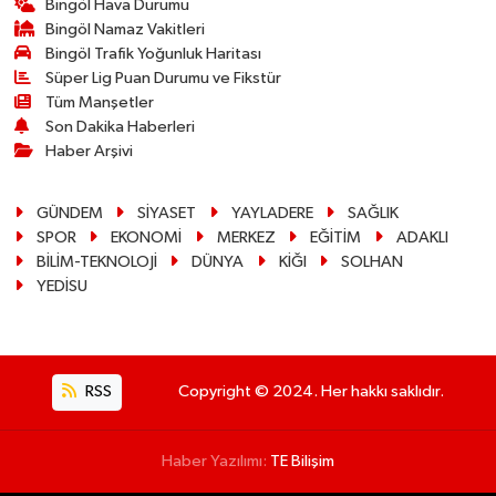
Bingöl Hava Durumu
Bingöl Namaz Vakitleri
Bingöl Trafik Yoğunluk Haritası
Süper Lig Puan Durumu ve Fikstür
Tüm Manşetler
Son Dakika Haberleri
Haber Arşivi
GÜNDEM
SİYASET
YAYLADERE
SAĞLIK
SPOR
EKONOMİ
MERKEZ
EĞİTİM
ADAKLI
BİLİM-TEKNOLOJİ
DÜNYA
KİĞI
SOLHAN
YEDİSU
RSS
Copyright © 2024. Her hakkı saklıdır.
Haber Yazılımı:
TE Bilişim