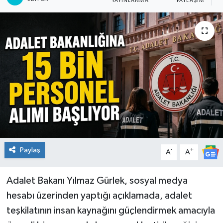
YAYINLANMA
PAYLAŞIM
KİĞI
MERKEZ
RESMİ İLANLAR
SAĞLIK
SİYASET
SOLHAN
Paylaş
-
+
A
A
SPOR
Adalet Bakanı Yılmaz Gürlek, sosyal medya
hesabı üzerinden yaptığı açıklamada, adalet
YAYLADERE
teşkilatının insan kaynağını güçlendirmek amacıyla
YEDİSU