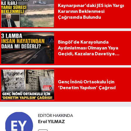
Kaynarpınar’daki JES için Yargı
Kararının Beklenmesi
Çağrısında Bulundu
Bingöl’de Karayolunda
Aydınlatması Olmayan Yaya
Geçidi, Kazalara Davetiye
Çıkarıyor!
Genç İnönü Ortaokulu İçin
‘Denetim Yapılsın’ Çağrısı!
EDITÖR HAKKINDA
Erol YILMAZ