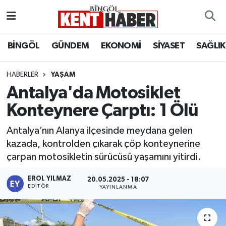
ADAKLI
Bingöl Nöbetçi Eczaneler
BİNGÖL
GÜNDEM
EKONOMİ
SİYASET
SAĞLIK
BİLİM-TEKNOLOJİ
Bingöl Hava Durumu
HABERLER
YAŞAM
Antalya'da Motosiklet
DÜNYA
Bingöl Namaz Vakitleri
Konteynere Çarptı: 1 Ölü
EĞİTİM
Bingöl Trafik Yoğunluk Haritası
Antalya’nın Alanya ilçesinde meydana gelen
EKONOMİ
Süper Lig Puan Durumu ve Fikstür
kazada, kontrolden çıkarak çöp konteynerine
çarpan motosikletin sürücüsü yaşamını yitirdi.
GENÇ
Tüm Manşetler
EROL YILMAZ
20.05.2025 - 18:07
EDITÖR
YAYINLANMA
GÜNDEM
Son Dakika Haberleri
KARLIOVA
Haber Arşivi