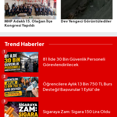
MHP Adaklı 15. Olağan İlçe
Dev Yengeci Görüntülediler
Kongresi Yapıldı
Trend Haberler
1
81 İlde 30 Bin Güvenlik Personeli
Görevlendirilecek
2
Öğrencilere Aylık 13 Bin 750 TL Burs
Desteği! Başvurular 1 Eylül'de
3
Sigaraya Zam: Sigara 150 Lira Oldu