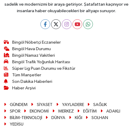
sadelik ve modernizmi bir araya getiriyor. Şatafattan kaçınıyor ve
insanlara haber okuyabilecekleri bir altyapı sunuyor.
Bingöl Nöbetçi Eczaneler
Bingöl Hava Durumu
Bingöl Namaz Vakitleri
Bingöl Trafik Yoğunluk Haritası
Süper Lig Puan Durumu ve Fikstür
Tüm Manşetler
Son Dakika Haberleri
Haber Arşivi
GÜNDEM
SİYASET
YAYLADERE
SAĞLIK
SPOR
EKONOMİ
MERKEZ
EĞİTİM
ADAKLI
BİLİM-TEKNOLOJİ
DÜNYA
KİĞI
SOLHAN
YEDİSU