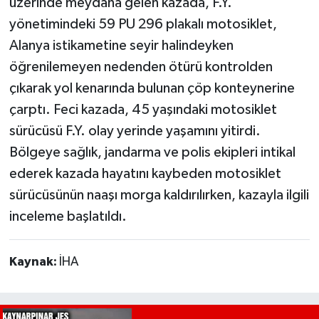
üzerinde meydana gelen kazada, F.Y.
yönetimindeki 59 PU 296 plakalı motosiklet,
Alanya istikametine seyir halindeyken
öğrenilemeyen nedenden ötürü kontrolden
çıkarak yol kenarında bulunan çöp konteynerine
çarptı. Feci kazada, 45 yaşındaki motosiklet
sürücüsü F.Y. olay yerinde yaşamını yitirdi.
Bölgeye sağlık, jandarma ve polis ekipleri intikal
ederek kazada hayatını kaybeden motosiklet
sürücüsünün naaşı morga kaldırılırken, kazayla ilgili
inceleme başlatıldı.
Kaynak:
İHA