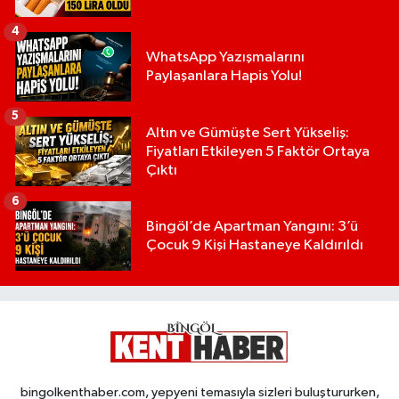
4
WhatsApp Yazışmalarını
Paylaşanlara Hapis Yolu!
5
Altın ve Gümüşte Sert Yükseliş:
Fiyatları Etkileyen 5 Faktör Ortaya
Çıktı
6
Bingöl’de Apartman Yangını: 3’ü
Çocuk 9 Kişi Hastaneye Kaldırıldı
bingolkenthaber.com, yepyeni temasıyla sizleri buluştururken,