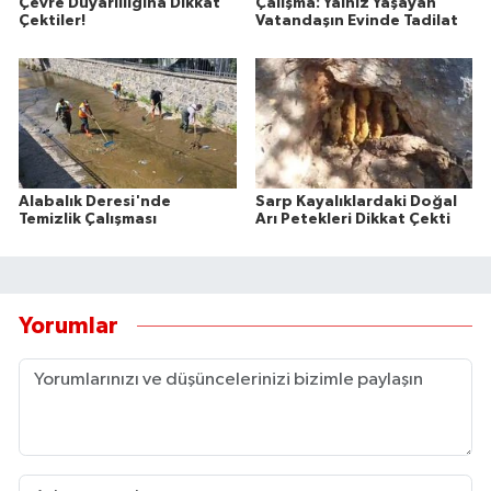
Çevre Duyarlılığına Dikkat
Çalışma: Yalnız Yaşayan
Çektiler!
Vatandaşın Evinde Tadilat
Alabalık Deresi'nde
Sarp Kayalıklardaki Doğal
Temizlik Çalışması
Arı Petekleri Dikkat Çekti
Yorumlar