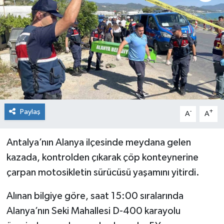
KİĞI
MERKEZ
RESMİ İLANLAR
SAĞLIK
Paylaş
-
+
A
A
SİYASET
Antalya’nın Alanya ilçesinde meydana gelen
SOLHAN
kazada, kontrolden çıkarak çöp konteynerine
SPOR
çarpan motosikletin sürücüsü yaşamını yitirdi.
Alınan bilgiye göre, saat 15:00 sıralarında
YAYLADERE
Alanya’nın Seki Mahallesi D-400 karayolu
YEDİSU