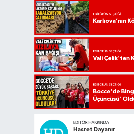
EDITÖRÜN SEÇTIĞI
Karlıova’nın K
EDITÖRÜN SEÇTIĞI
Vali Çelik'ten 
EDITÖRÜN SEÇTIĞI
Bocce'de Bingö
Üçüncüsü' Old
EDITÖR HAKKINDA
Hasret Dayanır