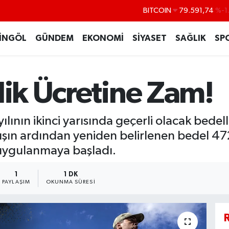
DOLAR
45,43620
%0
EURO
53,38690
%0
İNGÖL
GÜNDEM
EKONOMİ
SİYASET
SAĞLIK
SP
STERLİN
61,60380
%0
G.ALTIN
6862,09000
%0
lik Ücretine Zam!
BİST100
14.598,00
ının ikinci yarısında geçerli olacak bedelli 
şın ardından yeniden belirlenen bedel 472
 uygulanmaya başladı.
1
1 DK
PAYLAŞIM
OKUNMA SÜRESI
R