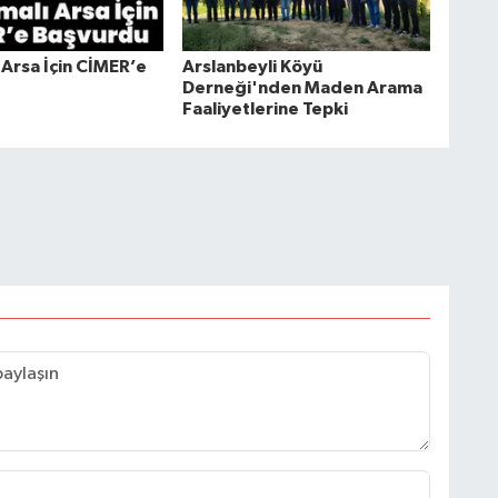
 Arsa İçin CİMER’e
Arslanbeyli Köyü
Derneği'nden Maden Arama
Faaliyetlerine Tepki