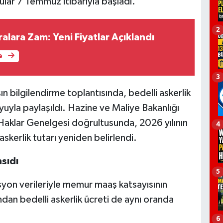
ular 7 Temmuz itibarıyla başladı.
2
ralara Zam: Yeni Fiyatlar Açıklandı
e
3
ın bilgilendirme toplantısında, bedelli askerlik
uyla paylaşıldı. Hazine ve Maliye Bakanlığı
Haklar Genelgesi doğrultusunda, 2026 yılının
4
 askerlik tutarı yeniden belirlendi.
sıdı
5
syon verileriyle memur maaş katsayısının
dan bedelli askerlik ücreti de aynı oranda
6