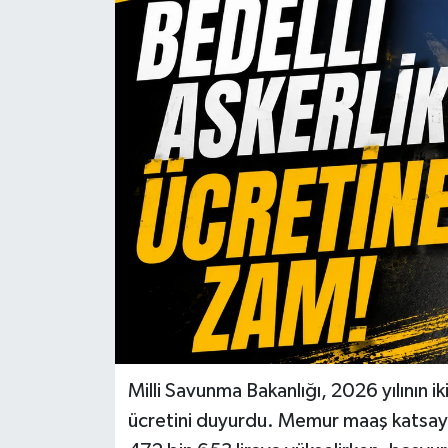
KİĞI
MERKEZ
RESMİ İLANLAR
SAĞLIK
SİYASET
SOLHAN
SPOR
Milli Savunma Bakanlığı, 2026 yılının ik
YAYLADERE
ücretini duyurdu. Memur maaş katsayısın
YEDİSU