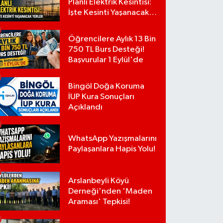
Planlı Elektrik Kesintisi:
İşte Kesinti Yaşanacak
Yerler
Öğrencilere Aylık 13 Bin
750 TL Burs Desteği!
Başvurular 1 Eylül'de
Bingöl Doğa Koruma
İUP Kura Sonuçları
Açıklandı
WhatsApp Yazışmalarını
Paylaşanlara Hapis Yolu!
Arslanbeyli Köyü
Derneği'nden 'Maden
Araması' Tepkisi!