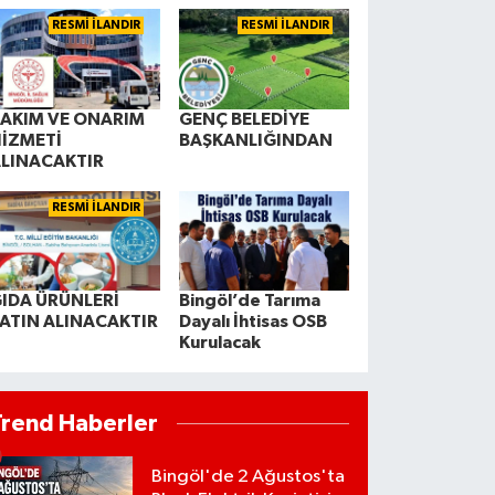
RESMİ İLANDIR
RESMİ İLANDIR
AKIM VE ONARIM
GENÇ BELEDİYE
İZMETİ
BAŞKANLIĞINDAN
LINACAKTIR
RESMİ İLANDIR
IDA ÜRÜNLERİ
Bingöl’de Tarıma
ATIN ALINACAKTIR
Dayalı İhtisas OSB
Kurulacak
Trend Haberler
Bingöl'de 2 Ağustos'ta