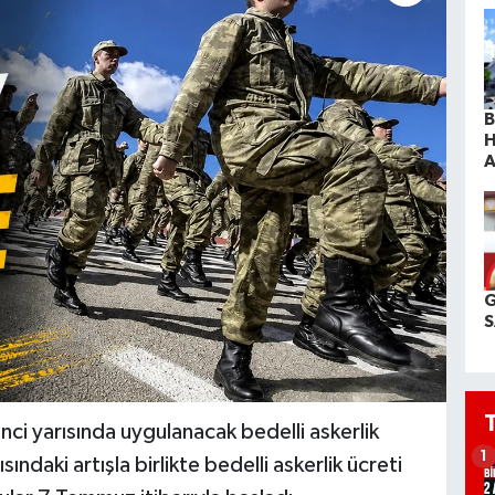
B
H
A
G
S
inci yarısında uygulanacak bedelli askerlik
1
daki artışla birlikte bedelli askerlik ücreti