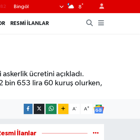
°
Bingöl
8
.02
.19
OR
RESMİ İLANLAR
.18
.19
%0
askerlik ücretini açıkladı.
 bin 653 lira 60 kuruş olurken,
-
+
A
A
esmi İlanlar