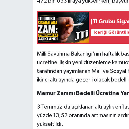
472 bin 653 liraya yükselirken, başvur
JTI Grubu Siga
İçeriği Görüntül
Milli Savunma Bakanlığı'nın haftalık bas
ücretine ilişkin yeni düzenleme kamuoy
tarafından yayımlanan Mali ve Sosyal 
ikinci altı ayında geçerli olacak bedelli
Memur Zammı Bedelli Ücretine Yan
3 Temmuz'da açıklanan altı aylık enfla
yüzde 13,52 oranında artmasının ardın
yükseltildi.