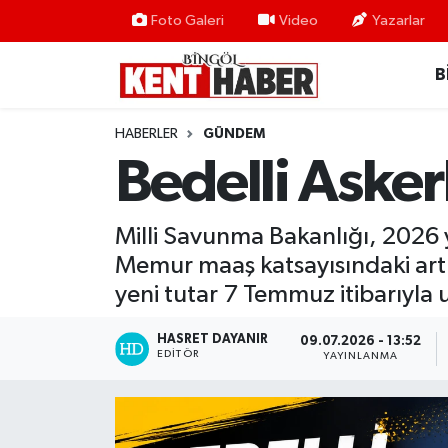
Foto Galeri
Video
Yazarlar
B
ADAKLI
Bingöl Nöbetçi Eczaneler
BİLİM-TEKNOLOJİ
Bingöl Hava Durumu
HABERLER
GÜNDEM
Bedelli Asker
DÜNYA
Bingöl Namaz Vakitleri
EĞİTİM
Bingöl Trafik Yoğunluk Haritası
Milli Savunma Bakanlığı, 2026 yıl
Memur maaş katsayısındaki artı
EKONOMİ
Süper Lig Puan Durumu ve Fikstür
yeni tutar 7 Temmuz itibarıyla
GENÇ
Tüm Manşetler
HASRET DAYANIR
09.07.2026 - 13:52
EDITÖR
YAYINLANMA
GÜNDEM
Son Dakika Haberleri
KARLIOVA
Haber Arşivi