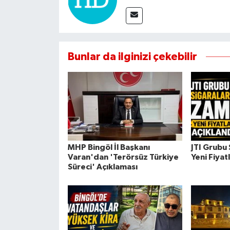
Bunlar da ilginizi çekebilir
MHP Bingöl İl Başkanı
JTI Grubu
Varan'dan 'Terörsüz Türkiye
Yeni Fiyat
Süreci' Açıklaması