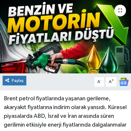
KİĞI
MERKEZ
RESMİ İLANLAR
SAĞLIK
SİYASET
Paylaş
-
+
A
A
SOLHAN
Brent petrol fiyatlarında yaşanan gerileme,
SPOR
akaryakıt fiyatlarına indirim olarak yansıdı. Küresel
YAYLADERE
piyasalarda ABD, İsrail ve İran arasında süren
gerilimin etkisiyle enerji fiyatlarında dalgalanmalar
YEDİSU