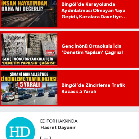
Bingöl’de Karayolunda
Aydınlatması Olmayan Yaya
Geçidi, Kazalara Davetiye
Çıkarıyor!
Genç İnönü Ortaokulu İçin
‘Denetim Yapılsın’ Çağrısı!
Bingöl’de Zincirleme Trafik
Kazası: 5 Yaralı
EDITÖR HAKKINDA
Hasret Dayanır