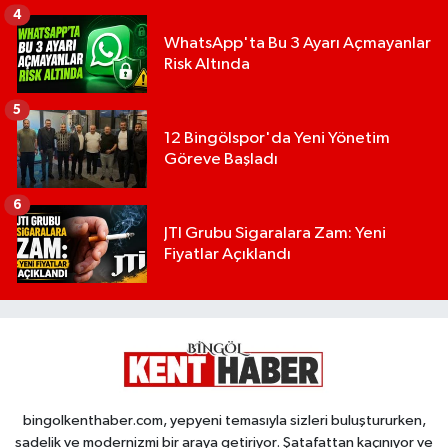
4
WhatsApp'ta Bu 3 Ayarı Açmayanlar
Risk Altında
5
12 Bingölspor'da Yeni Yönetim
Göreve Başladı
6
JTI Grubu Sigaralara Zam: Yeni
Fiyatlar Açıklandı
bingolkenthaber.com, yepyeni temasıyla sizleri buluştururken,
sadelik ve modernizmi bir araya getiriyor. Şatafattan kaçınıyor ve