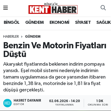
ADAKLI
Bingöl Nöbetçi Eczaneler
BİNGÖL
GÜNDEM
EKONOMİ
SİYASET
SAĞLIK
BİLİM-TEKNOLOJİ
Bingöl Hava Durumu
HABERLER
GÜNDEM
Benzin Ve Motorin Fiyatları
DÜNYA
Bingöl Namaz Vakitleri
Düştü
EĞİTİM
Bingöl Trafik Yoğunluk Haritası
Akaryakıt fiyatlarında beklenen indirim pompaya
EKONOMİ
Süper Lig Puan Durumu ve Fikstür
yansıdı. Eşel mobil sistemi nedeniyle indirimin
tamamı uygulanmasa da gece yarısından itibaren
GENÇ
Tüm Manşetler
benzinde 1,38 lira, motorinde ise 1,81 lira fiyat
düşüşü gerçekleşti.
GÜNDEM
Son Dakika Haberleri
HASRET DAYANIR
02.06.2026 - 14:20
1 DK
EDITÖR
YAYINLANMA
OKUNMA SÜRES
KARLIOVA
Haber Arşivi