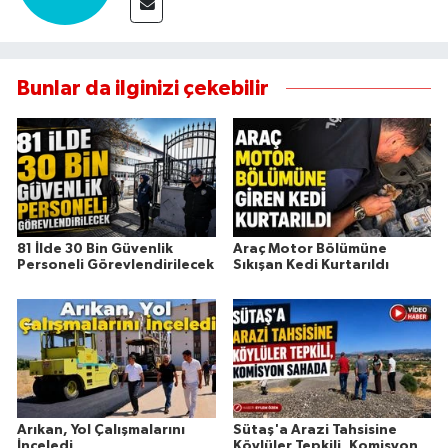
Bunlar da ilginizi çekebilir
81 İlde 30 Bin Güvenlik
Araç Motor Bölümüne
Personeli Görevlendirilecek
Sıkışan Kedi Kurtarıldı
Arıkan, Yol Çalışmalarını
Sütaş'a Arazi Tahsisine
İnceledi
Köylüler Tepkili, Komisyon