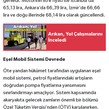
geriledi. Motorinin litre fiyatı ise İstanbul’da
65,13 lira, Ankara’da 66,39 lira, İzmir’de 66,66
lira ve doğu illerinde 68,14 lira olarak güncellendi.
Arıkan, Yol Çalışmalarını
İnceledi
Eşel Mobil Sistemi Devrede
Öte yandan hükümet tarafından uygulanan eşel
mobil sistemi, petrol fiyatlarındaki artışların
doğrudan pompa fiyatlarına yansımasını
sınırlandırmayı amaçlıyor. Sistem kapsamında
akaryakıta gelecek zamların önemli bir bölümü
Özel Tüketim Vergisi’nden (ÖTV) karşılanırken,