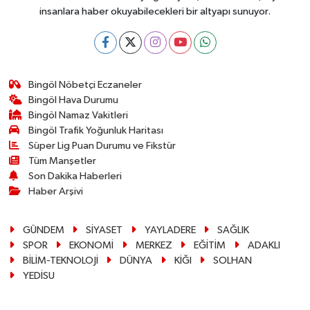
insanlara haber okuyabilecekleri bir altyapı sunuyor.
Bingöl Nöbetçi Eczaneler
Bingöl Hava Durumu
Bingöl Namaz Vakitleri
Bingöl Trafik Yoğunluk Haritası
Süper Lig Puan Durumu ve Fikstür
Tüm Manşetler
Son Dakika Haberleri
Haber Arşivi
GÜNDEM
SİYASET
YAYLADERE
SAĞLIK
SPOR
EKONOMİ
MERKEZ
EĞİTİM
ADAKLI
BİLİM-TEKNOLOJİ
DÜNYA
KİĞI
SOLHAN
YEDİSU