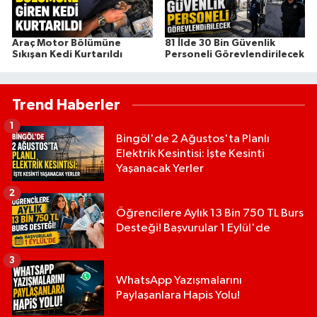
Araç Motor Bölümüne
81 İlde 30 Bin Güvenlik
Sıkışan Kedi Kurtarıldı
Personeli Görevlendirilecek
Trend Haberler
1
Bingöl'de 2 Ağustos'ta Planlı
Elektrik Kesintisi: İşte Kesinti
Yaşanacak Yerler
2
Öğrencilere Aylık 13 Bin 750 TL Burs
Desteği! Başvurular 1 Eylül'de
3
WhatsApp Yazışmalarını
Paylaşanlara Hapis Yolu!