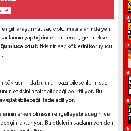
e
2
yle ilgili araştırma, saç dökülmesi alanında yeni
insanlarının yaptığı incelemelerde, geleneksel
3
ğumluca otu
bitkisinin saç köklerini koruyucu
i.
4
n kök kısmında bulunan bazı bileşenlerin saç
n etkisini azaltabileceği belirtiliyor. Bu
avaşlatabileceği ifade ediliyor.
5
elerinin erken ölmesini engelleyebileceğini ve
eceğini aktarıyor. Bu etkilerin saçların yeniden
6