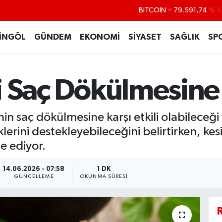
DOLAR
45,43620
%0
EURO
53,38690
%0
İNGÖL
GÜNDEM
EKONOMİ
SİYASET
SAĞLIK
SP
STERLİN
61,60380
%0
G.ALTIN
6862,09000
%0
tki Saç Dökülmesi
BİST100
14.598,00
BITCOIN
79.591,74
%-1
kinin saç dökülmesine karşı etkili olabilece
lerini destekleyebileceğini belirtirken, kesi
e ediyor.
14.06.2026 - 07:58
1 DK
GÜNCELLEME
OKUNMA SÜRESI
R