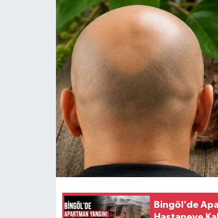
KİĞI
MERKEZ
RESMİ İLANLAR
SAĞLIK
SİYASET
SOLHAN
SPOR
YAYLADERE
Bingöl’de Apa
YEDİSU
Hastaneye Kald