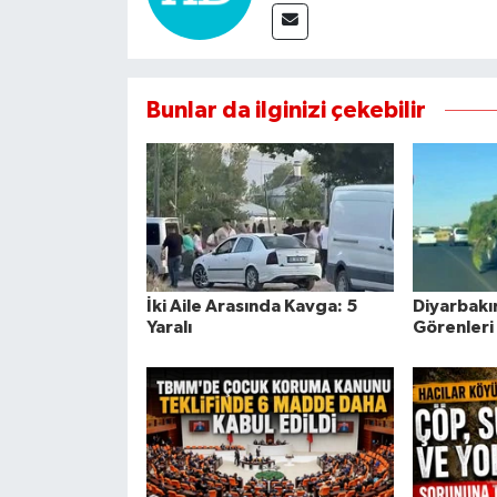
Bunlar da ilginizi çekebilir
İki Aile Arasında Kavga: 5
Diyarbakı
Yaralı
Görenleri 