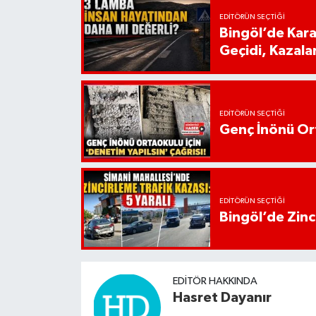
EDITÖRÜN SEÇTIĞI
Bingöl’de Kar
Geçidi, Kazala
EDITÖRÜN SEÇTIĞI
Genç İnönü Ort
EDITÖRÜN SEÇTIĞI
Bingöl’de Zinci
EDITÖR HAKKINDA
Hasret Dayanır