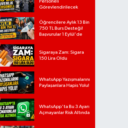
Personeli
Görevlendirilecek
Öğrencilere Aylık 13 Bin
750 TL Burs Desteği!
Başvurular 1 Eylül'de
Sigaraya Zam: Sigara
150 Lira Oldu
WhatsApp Yazışmalarını
Paylaşanlara Hapis Yolu!
WhatsApp'ta Bu 3 Ayarı
Açmayanlar Risk Altında