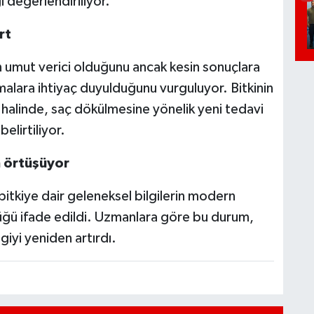
 değerlendiriliyor.
rt
nın umut verici olduğunu ancak kesin sonuçlara
şmalara ihtiyaç duyulduğunu vurguluyor. Bitkinin
i halinde, saç dökülmesine yönelik yeni tedavi
lirtiliyor.
m örtüşüyor
 bitkiye dair geleneksel bilgilerin modern
tüğü ifade edildi. Uzmanlara göre bu durum,
giyi yeniden artırdı.