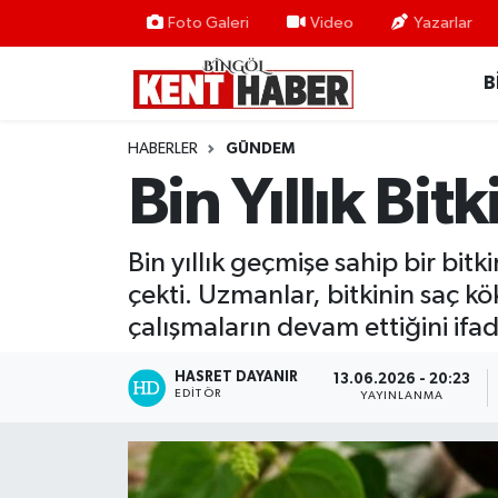
Foto Galeri
Video
Yazarlar
B
ADAKLI
Bingöl Nöbetçi Eczaneler
BİLİM-TEKNOLOJİ
Bingöl Hava Durumu
HABERLER
GÜNDEM
Bin Yıllık Bi
DÜNYA
Bingöl Namaz Vakitleri
EĞİTİM
Bingöl Trafik Yoğunluk Haritası
Bin yıllık geçmişe sahip bir bit
çekti. Uzmanlar, bitkinin saç kök
EKONOMİ
Süper Lig Puan Durumu ve Fikstür
çalışmaların devam ettiğini ifad
GENÇ
Tüm Manşetler
HASRET DAYANIR
13.06.2026 - 20:23
EDITÖR
YAYINLANMA
GÜNDEM
Son Dakika Haberleri
KARLIOVA
Haber Arşivi