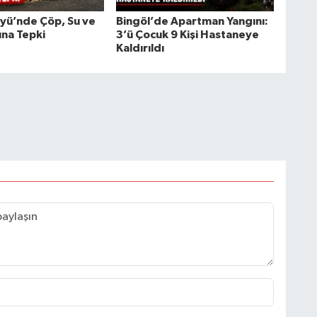
öyü’nde Çöp, Su ve
Bingöl’de Apartman Yangını:
una Tepki
3’ü Çocuk 9 Kişi Hastaneye
Kaldırıldı