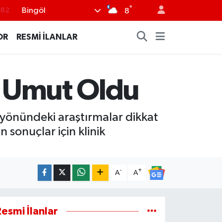
°
Bingöl
.02
8
.19
OR
RESMİ İLANLAR
.18
.19
ne Umut Oldu
%0
.82
ği yönündeki araştırmalar dikkat
n sonuçlar için klinik
-
+
A
A
esmi İlanlar