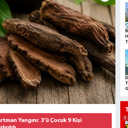
B
H
T
D
T
G
1
rtman Yangını: 3’ü Çocuk 9 Kişi
ırıldı