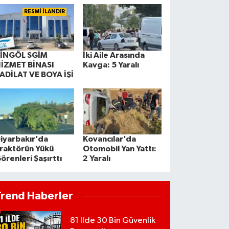
RESMİ İLANDIR
İNGÖL SGİM
İki Aile Arasında
İZMET BİNASI
Kavga: 5 Yaralı
ADİLAT VE BOYA İŞİ
iyarbakır’da
Kovancılar’da
raktörün Yükü
Otomobil Yan Yattı:
örenleri Şaşırttı
2 Yaralı
Trend Haberler
81 İlde 30 Bin Güvenlik