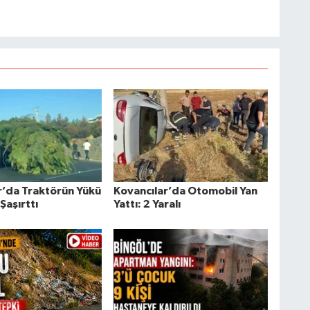
r’da Traktörün Yükü
Kovancılar’da Otomobil Yan
Şaşırttı
Yattı: 2 Yaralı