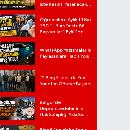
İşte Kesinti Yaşanacak
Yerler
Öğrencilere Aylık 13 Bin
750 TL Burs Desteği!
Başvurular 1 Eylül'de
WhatsApp Yazışmalarını
Paylaşanlara Hapis Yolu!
12 Bingölspor'da Yeni
Yönetim Göreve Başladı
Bingöl’de
Depremzedeler İçin
Hak Sahipliği Askı Süreci
Başladı