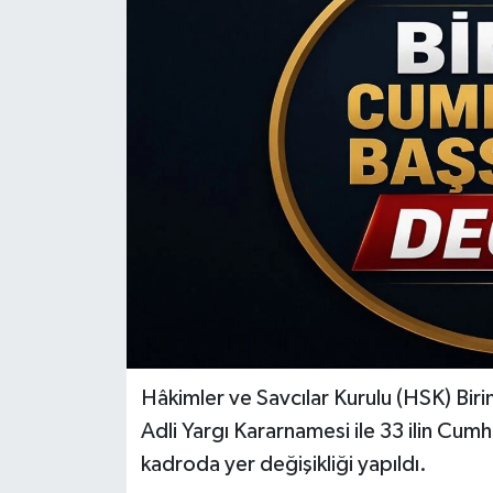
KİĞI
MERKEZ
RESMİ İLANLAR
SAĞLIK
SİYASET
SOLHAN
SPOR
Hâkimler ve Savcılar Kurulu (HSK) Birin
Adli Yargı Kararnamesi ile 33 ilin Cum
YAYLADERE
kadroda yer değişikliği yapıldı.
YEDİSU