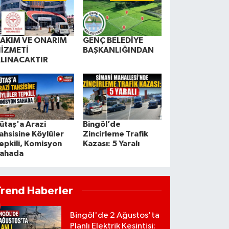
AKIM VE ONARIM
GENÇ BELEDİYE
İZMETİ
BAŞKANLIĞINDAN
LINACAKTIR
ütaş'a Arazi
Bingöl’de
ahsisine Köylüler
Zincirleme Trafik
epkili, Komisyon
Kazası: 5 Yaralı
ahada
Trend Haberler
Bingöl'de 2 Ağustos'ta
Planlı Elektrik Kesintisi: