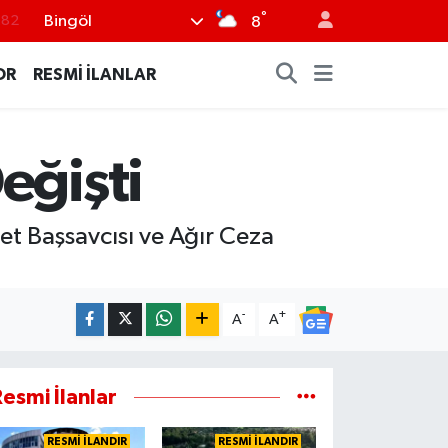
°
Bingöl
8
.02
.19
OR
RESMİ İLANLAR
.18
.19
eğişti
%0
et Başsavcısı ve Ağır Ceza
-
+
A
A
esmi İlanlar
RESMİ İLANDIR
RESMİ İLANDIR