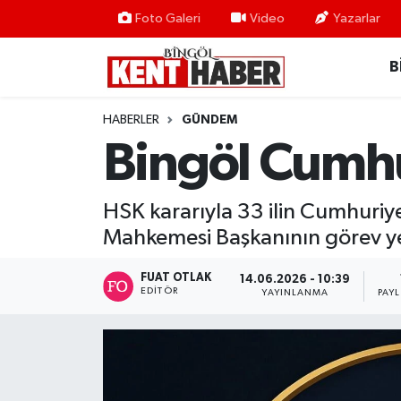
Foto Galeri
Video
Yazarlar
B
ADAKLI
Bingöl Nöbetçi Eczaneler
BİLİM-TEKNOLOJİ
Bingöl Hava Durumu
HABERLER
GÜNDEM
Bingöl Cumhu
DÜNYA
Bingöl Namaz Vakitleri
EĞİTİM
Bingöl Trafik Yoğunluk Haritası
HSK kararıyla 33 ilin Cumhuriye
Mahkemesi Başkanının görev yer
EKONOMİ
Süper Lig Puan Durumu ve Fikstür
FUAT OTLAK
14.06.2026 - 10:39
EDITÖR
GENÇ
Tüm Manşetler
YAYINLANMA
PAY
GÜNDEM
Son Dakika Haberleri
KARLIOVA
Haber Arşivi