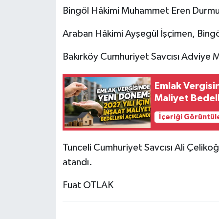
Bingöl Hâkimi Muhammet Eren Durmuş
Araban Hâkimi Ayşegül İşçimen, Bingö
Bakırköy Cumhuriyet Savcısı Adviye M
Emlak Vergisin
Maliyet Bedell
İçeriği Görüntül
Tunceli Cumhuriyet Savcısı Ali Çelikoğ
atandı.
Fuat OTLAK