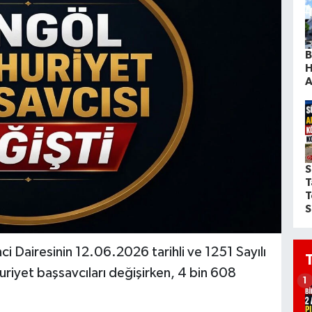
B
H
A
S
T
T
S
ci Dairesinin 12.06.2026 tarihli ve 1251 Sayılı
huriyet başsavcıları değişirken, 4 bin 608
1