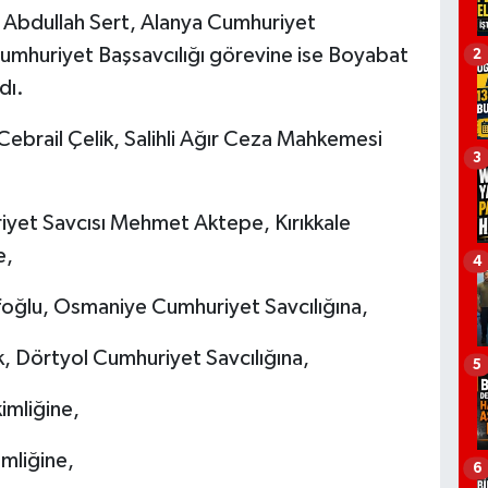
ı Abdullah Sert, Alanya Cumhuriyet
Cumhuriyet Başsavcılığı görevine ise Boyabat
2
dı.
ebrail Çelik, Salihli Ağır Ceza Mahkemesi
3
iyet Savcısı Mehmet Aktepe, Kırıkkale
e,
4
foğlu, Osmaniye Cumhuriyet Savcılığına,
k, Dörtyol Cumhuriyet Savcılığına,
5
imliğine,
imliğine,
6