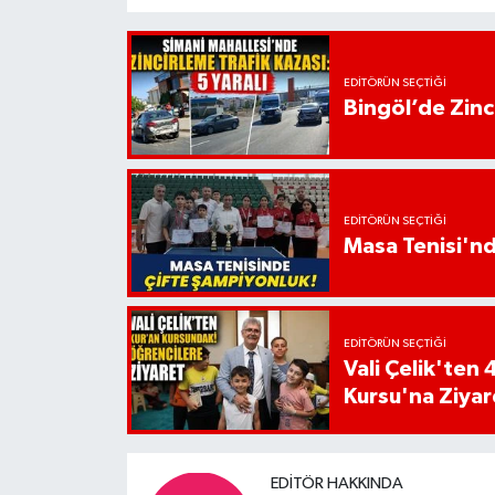
EDITÖRÜN SEÇTIĞI
Bingöl’de Zinci
EDITÖRÜN SEÇTIĞI
Masa Tenisi'n
EDITÖRÜN SEÇTIĞI
Vali Çelik'te
Kursu'na Ziyar
EDITÖR HAKKINDA