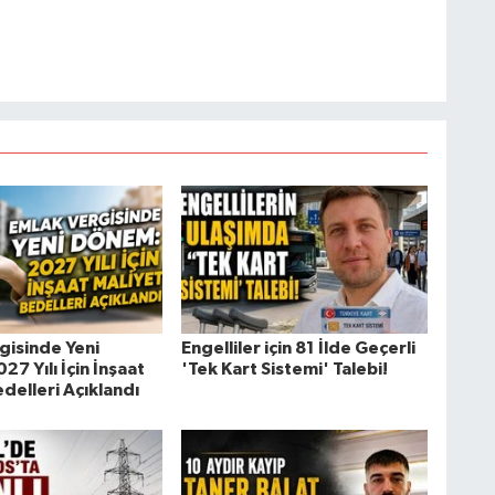
gisinde Yeni
Engelliler için 81 İlde Geçerli
7 Yılı İçin İnşaat
'Tek Kart Sistemi' Talebi!
delleri Açıklandı