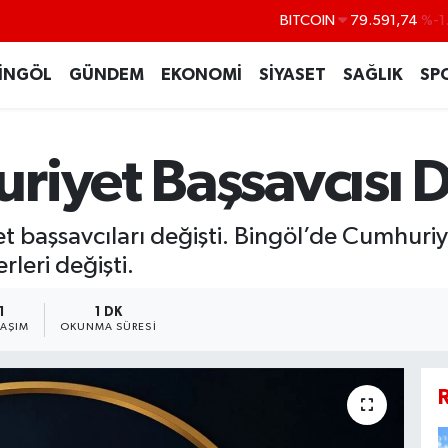
DOLAR
45,43620
%0
EURO
53,38690
%0
İNGÖL
GÜNDEM
EKONOMİ
SİYASET
SAĞLIK
SP
STERLİN
61,60380
%0
G.ALTIN
6862,09000
%0
riyet Başsavcısı D
BİST100
14.598,00
t başsavcıları değişti. Bingöl’de Cumhuriy
leri değişti.
1
1 DK
LAŞIM
OKUNMA SÜRESI
R