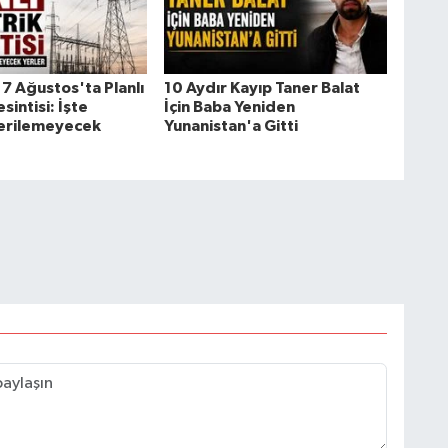
7 Ağustos'ta Planlı
10 Aydır Kayıp Taner Balat
sintisi: İşte
İçin Baba Yeniden
Verilemeyecek
Yunanistan'a Gitti