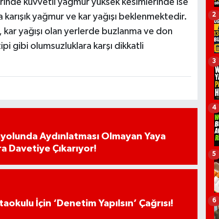
rinde kuvvetli yağmur yüksek kesimlerinde ise
2
a karışık yağmur ve kar yağışı beklenmektedir.
r, kar yağışı olan yerlerde buzlanma ve don
ipi gibi olumsuzluklara karşı dikkatli
3
4
ayolunda Aydınlatması Olmayan Yaya
ra Davetiye Çıkarıyor!
5
6
aokulu İçin ‘Denetim Yapılsın’ Çağrısı!