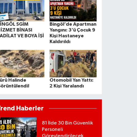
İNGÖL SGİM
Bingöl’de Apartman
İZMET BİNASI
Yangını: 3’ü Çocuk 9
ADİLAT VE BOYA İŞİ
Kişi Hastaneye
Kaldırıldı
ürü Halinde
Otomobil Yan Yattı:
örüntülendi!
2 Kişi Yaralandı
Trend Haberler
81 İlde 30 Bin Güvenlik
Personeli
Görevlendirilecek