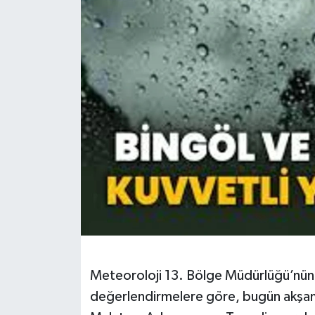
KİĞI
MERKEZ
RESMİ İLANLAR
SAĞLIK
SİYASET
SOLHAN
SPOR
Meteoroloji 13. Bölge Müdürlüğü’nün 
YAYLADERE
değerlendirmelere göre, bugün akşam 
YEDİSU