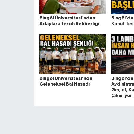
Bingöl Üniversitesi’nden
Bingöl’de
Adaylara Tercih Rehberliği
Konut Tesl
Bingöl Üniversitesi’nde
Bingöl’de
Geleneksel Bal Hasadı
Aydınlatm
Geçidi, K
Çıkarıyor!