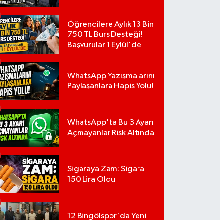
Öğrencilere Aylık 13 Bin
750 TL Burs Desteği!
Başvurular 1 Eylül'de
WhatsApp Yazışmalarını
Paylaşanlara Hapis Yolu!
WhatsApp'ta Bu 3 Ayarı
Açmayanlar Risk Altında
Sigaraya Zam: Sigara
150 Lira Oldu
12 Bingölspor'da Yeni