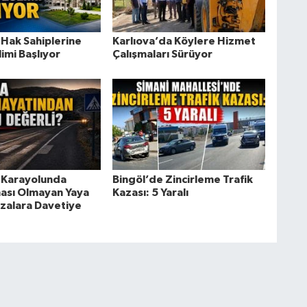
 Hak Sahiplerine
Karlıova’da Köylere Hizmet
imi Başlıyor
Çalışmaları Sürüyor
 Karayolunda
Bingöl’de Zincirleme Trafik
ası Olmayan Yaya
Kazası: 5 Yaralı
azalara Davetiye