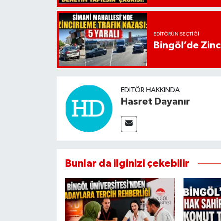
EDITÖRÜN SEÇTIĞI
Bingöl’de Zinci
EDITÖR HAKKINDA
Hasret Dayanır
Bunlar da ilginizi çekebilir