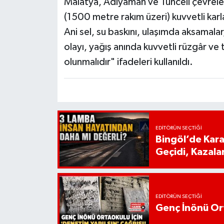
Malatya, Adıyaman ve Tunceli çevrele
(1500 metre rakım üzeri) kuvvetli karl
Ani sel, su baskını, ulaşımda aksamala
olayı, yağış anında kuvvetli rüzgâr ve t
olunmalıdır" ifadeleri kullanıldı.
EDITÖRÜN SEÇTIĞI
Bingöl’de Kar
Geçidi, Kazala
EDITÖRÜN SEÇTIĞI
Genç İnönü Ort