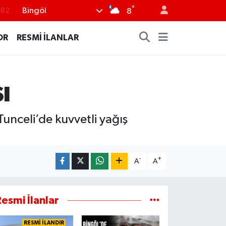
°
Bingöl
.82
8
.02
OR
RESMİ İLANLAR
.19
.18
ı
.19
%0
unceli’de kuvvetli yağış
-
+
A
A
esmi İlanlar
RESMİ İLANDIR