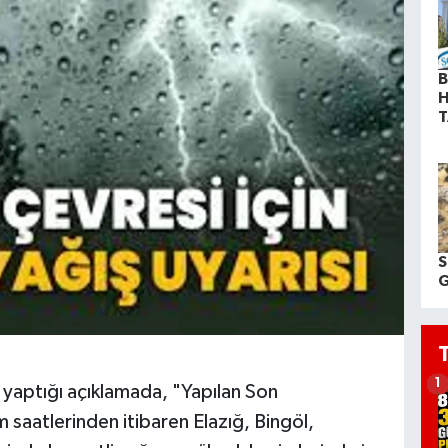
B
H
T
S
G
1
yaptığı açıklamada, "Yapılan Son
saatlerinden itibaren Elazığ, Bingöl,