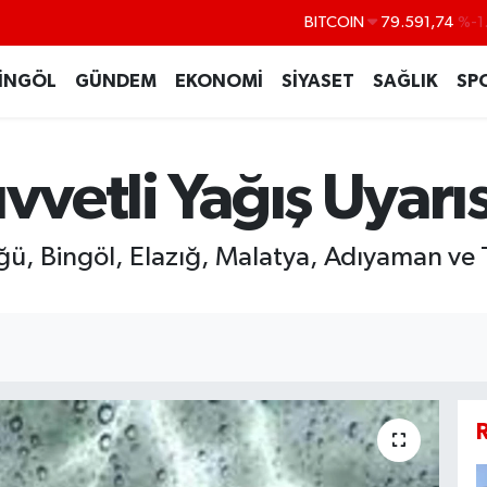
BITCOIN
79.591,74
%-1
DOLAR
45,43620
%0
İNGÖL
GÜNDEM
EKONOMİ
SİYASET
SAĞLIK
SP
EURO
53,38690
%0
STERLİN
61,60380
%0
vvetli Yağış Uyarıs
G.ALTIN
6862,09000
%0
BİST100
14.598,00
ü, Bingöl, Elazığ, Malatya, Adıyaman ve T
R