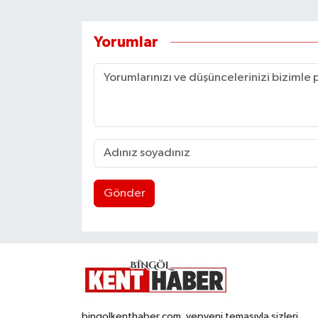
Yorumlar
Gönder
bingolkenthaber.com, yepyeni temasıyla sizleri