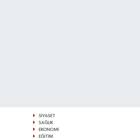
SİYASET
SAĞLIK
EKONOMİ
EĞİTİM