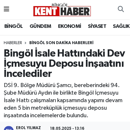
ADAKLI
Bingöl Nöbetçi Eczaneler
BİNGÖL
GÜNDEM
EKONOMİ
SİYASET
SAĞLIK
BİLİM-TEKNOLOJİ
Bingöl Hava Durumu
HABERLER
BINGÖL SON DAKIKA HABERLERI
Bingöl İsale Hattındaki Dev
DÜNYA
Bingöl Namaz Vakitleri
İçmesuyu Deposu İnşaatını
EĞİTİM
Bingöl Trafik Yoğunluk Haritası
İncelediler
EKONOMİ
Süper Lig Puan Durumu ve Fikstür
DSİ 9. Bölge Müdürü Şamcı, bereberindeki 94.
Şube Müdürü Aydın ile birlikte Bingöl İçmesuyu
GENÇ
Tüm Manşetler
İsale Hattı çalışmaları kapsamında yapımı devam
eden 5 bin metreküplük içmesuyu deposu
GÜNDEM
Son Dakika Haberleri
inşaatında incelemelerde bulundu.
KARLIOVA
Haber Arşivi
EROL YILMAZ
18.05.2025 - 13:16