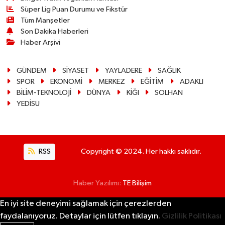
Süper Lig Puan Durumu ve Fikstür
Tüm Manşetler
Son Dakika Haberleri
Haber Arşivi
GÜNDEM
SİYASET
YAYLADERE
SAĞLIK
SPOR
EKONOMİ
MERKEZ
EĞİTİM
ADAKLI
BİLİM-TEKNOLOJİ
DÜNYA
KİĞI
SOLHAN
YEDİSU
RSS
Copyright © 2024. Her hakkı saklıdır.
Haber Yazılımı:
TE Bilişim
En iyi site deneyimi sağlamak için çerezlerden
faydalanıyoruz. Detaylar için lütfen tıklayın.
Gizlilik Politikası