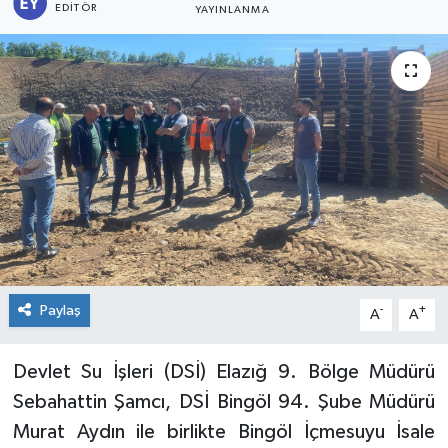
EDITÖR
YAYINLANMA
KİĞI
MERKEZ
RESMİ İLANLAR
SAĞLIK
SİYASET
SOLHAN
Paylaş
-
+
A
A
SPOR
Devlet Su İşleri (DSİ) Elazığ 9. Bölge Müdürü
YAYLADERE
Sebahattin Şamcı, DSİ Bingöl 94. Şube Müdürü
Murat Aydın ile birlikte Bingöl İçmesuyu İsale
YEDİSU