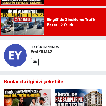
Bingöl’de Zincirleme Trafik
Kazası: 5 Yaralı
EDITÖR HAKKINDA
Erol YILMAZ
Bunlar da ilginizi çekebilir