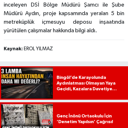
inceleyen DSİ Bölge Müdürü Şamcı ile Şube
Müdürü Aydın, proje kapsamında yeralan 5 bin
metreküplük içmesuyu deposu inşaatında
yürütülen çalışmalar hakkında bilgi aldı.
Kaynak:
EROL YILMAZ
Bingöl’de Karayolunda
Aydınlatması Olmayan Yaya
Geçidi, Kazalara Davetiye
Çıkarıyor!
Genç İnönü Ortaokulu İçin
‘Denetim Yapılsın’ Çağrısı!