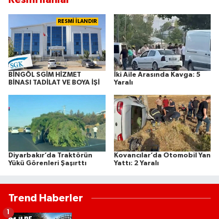
RESMİ İLANDIR
BİNGÖL SGİM HİZMET
İki Aile Arasında Kavga: 5
BİNASI TADİLAT VE BOYA İŞİ
Yaralı
Diyarbakır’da Traktörün
Kovancılar’da Otomobil Yan
Yükü Görenleri Şaşırttı
Yattı: 2 Yaralı
Trend Haberler
1