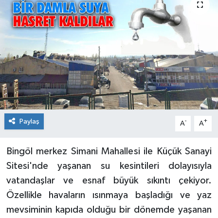
KİĞI
MERKEZ
RESMİ İLANLAR
SAĞLIK
SİYASET
Paylaş
-
+
A
A
SOLHAN
Bingöl merkez Simani Mahallesi ile Küçük Sanayi
Sitesi'nde yaşanan su kesintileri dolayısıyla
SPOR
vatandaşlar ve esnaf büyük sıkıntı çekiyor.
YAYLADERE
Özellikle havaların ısınmaya başladığı ve yaz
mevsiminin kapıda olduğu bir dönemde yaşanan
YEDİSU