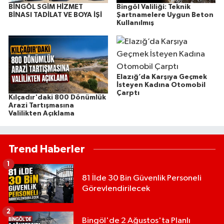
BİNGÖL SGİM HİZMET
Bingöl Valiliği: Teknik
BİNASI TADİLAT VE BOYA İŞİ
Şartnamelere Uygun Beton
Kullanılmış
Elazığ’da Karşıya Geçmek
İsteyen Kadına Otomobil
Çarptı
Kılçadır'daki 800 Dönümlük
Arazi Tartışmasına
Valilikten Açıklama
Trend Haberler
1
81 İlde 30 Bin Güvenlik Personeli
Görevlendirilecek
2
Bingöl'de 2 Ağustos'ta Planlı