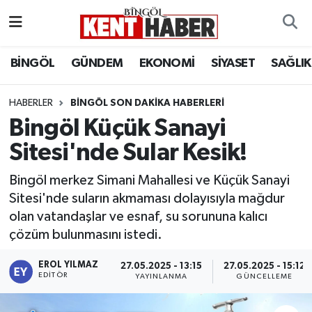
ADAKLI
Bingöl Nöbetçi Eczaneler
BİNGÖL
GÜNDEM
EKONOMİ
SİYASET
SAĞLIK
BİLİM-TEKNOLOJİ
Bingöl Hava Durumu
HABERLER
BINGÖL SON DAKIKA HABERLERI
Bingöl Küçük Sanayi
DÜNYA
Bingöl Namaz Vakitleri
Sitesi'nde Sular Kesik!
EĞİTİM
Bingöl Trafik Yoğunluk Haritası
Bingöl merkez Simani Mahallesi ve Küçük Sanayi
EKONOMİ
Süper Lig Puan Durumu ve Fikstür
Sitesi'nde suların akmaması dolayısıyla mağdur
olan vatandaşlar ve esnaf, su sorununa kalıcı
GENÇ
Tüm Manşetler
çözüm bulunmasını istedi.
GÜNDEM
Son Dakika Haberleri
EROL YILMAZ
27.05.2025 - 13:15
27.05.2025 - 15:12
EDITÖR
YAYINLANMA
GÜNCELLEME
KARLIOVA
Haber Arşivi