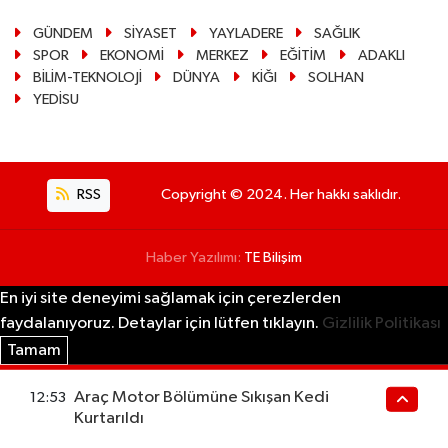
GÜNDEM
SİYASET
YAYLADERE
SAĞLIK
SPOR
EKONOMİ
MERKEZ
EĞİTİM
ADAKLI
BİLİM-TEKNOLOJİ
DÜNYA
KİĞI
SOLHAN
YEDİSU
RSS
Copyright © 2024. Her hakkı saklıdır.
Haber Yazılımı:
TE Bilişim
En iyi site deneyimi sağlamak için çerezlerden
faydalanıyoruz. Detaylar için lütfen tıklayın.
Gizlilik Politikası
Tamam
Araç Motor Bölümüne Sıkışan Kedi
12:53
Kurtarıldı