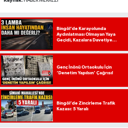
Kaynak:
HABER MERKEZİ
Bingöl’de Karayolunda
Aydınlatması Olmayan Yaya
Geçidi, Kazalara Davetiye
Çıkarıyor!
Genç İnönü Ortaokulu İçin
‘Denetim Yapılsın’ Çağrısı!
Bingöl’de Zincirleme Trafik
Kazası: 5 Yaralı