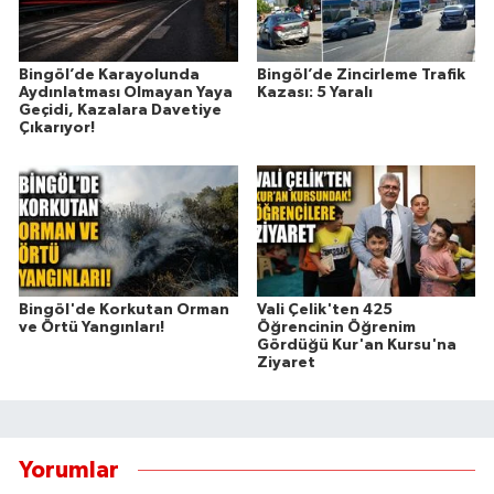
Bingöl’de Karayolunda
Bingöl’de Zincirleme Trafik
Aydınlatması Olmayan Yaya
Kazası: 5 Yaralı
Geçidi, Kazalara Davetiye
Çıkarıyor!
Bingöl'de Korkutan Orman
Vali Çelik'ten 425
ve Örtü Yangınları!
Öğrencinin Öğrenim
Gördüğü Kur'an Kursu'na
Ziyaret
Yorumlar