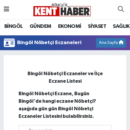
ADAKLI
Bingöl Nöbetçi Eczaneler
BİNGÖL
GÜNDEM
EKONOMİ
SİYASET
SAĞLIK
BİLİM-TEKNOLOJİ
Bingöl Hava Durumu
Bingöl Nöbetçi Eczaneleri
Ana Sayfa
DÜNYA
Bingöl Namaz Vakitleri
EĞİTİM
Bingöl Trafik Yoğunluk Haritası
Bingöl Nöbetçi Eczaneler ve İlçe
Eczane Listesi
EKONOMİ
Süper Lig Puan Durumu ve Fikstür
Bingöl Nöbetçi Eczane, Bugün
GENÇ
Tüm Manşetler
Bingöl'de hangi eczane Nöbetçi?
aşağıda gün gün Bingöl Nöbetçi
GÜNDEM
Son Dakika Haberleri
Eczaneler Listesini bulabilirsiniz.
KARLIOVA
Haber Arşivi