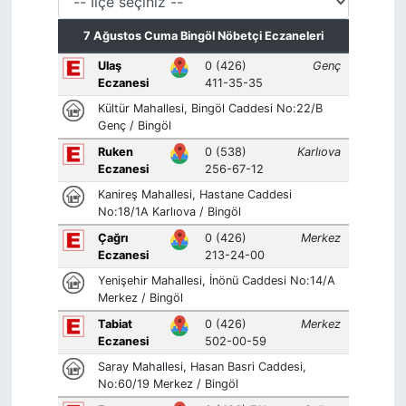
KİĞI
MERKEZ
RESMİ İLANLAR
SAĞLIK
SİYASET
SOLHAN
SPOR
YAYLADERE
YEDİSU