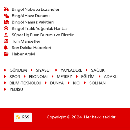
Bingöl Nöbetçi Eczaneler
Bingöl Hava Durumu
Bingöl Namaz Vakitleri
Bingöl Trafik Yoğunluk Haritası
Süper Lig Puan Durumu ve Fikstür
Tüm Manşetler
Son Dakika Haberleri
Haber Arşivi
GÜNDEM
SİYASET
YAYLADERE
SAĞLIK
SPOR
EKONOMİ
MERKEZ
EĞİTİM
ADAKLI
BİLİM-TEKNOLOJİ
DÜNYA
KİĞI
SOLHAN
YEDİSU
RSS
Copyright © 2024. Her hakkı saklıdır.