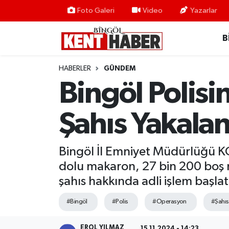
Foto Galeri
Video
Yazarlar
B
ADAKLI
Bingöl Nöbetçi Eczaneler
BİLİM-TEKNOLOJİ
Bingöl Hava Durumu
HABERLER
GÜNDEM
Bingöl Polis
DÜNYA
Bingöl Namaz Vakitleri
Şahıs Yakalan
EĞİTİM
Bingöl Trafik Yoğunluk Haritası
EKONOMİ
Süper Lig Puan Durumu ve Fikstür
Bingöl İl Emniyet Müdürlüğü K
dolu makaron, 27 bin 200 boş ma
GENÇ
Tüm Manşetler
şahıs hakkında adli işlem başlatı
GÜNDEM
Son Dakika Haberleri
#Bingöl
#Polis
#Operasyon
#Şahıs
KARLIOVA
Haber Arşivi
EROL YILMAZ
15.11.2024 - 14:23