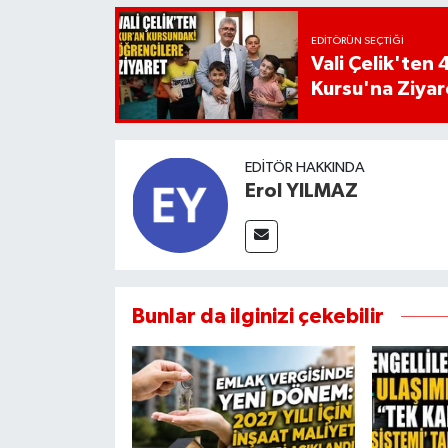
EDITÖRÜN SEÇTIĞI
Vali Çelik'te
Kursu'na Ziyar
EDITÖR HAKKINDA
Erol YILMAZ
Bunlar da ilginizi çekebilir