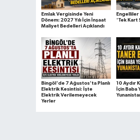
Emlak Vergisinde Yeni
Engelliler 
Dönem: 2027 Yılı İçin İnşaat
'Tek Kart 
Maliyet Bedelleri Açıklandı
Bingöl'de 7 Ağustos'ta Planlı
10 Aydır K
Elektrik Kesintisi: İşte
İçin Baba
Elektrik Verilemeyecek
Yunanistan
Yerler