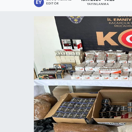
EDITÖR
YAYINLANMA
KİĞI
MERKEZ
RESMİ İLANLAR
SAĞLIK
SİYASET
SOLHAN
SPOR
YAYLADERE
YEDİSU