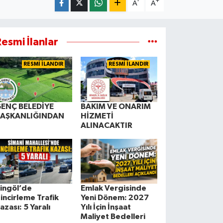
-
+
A
A
esmi İlanlar
RESMİ İLANDIR
RESMİ İLANDIR
ENÇ BELEDİYE
BAKIM VE ONARIM
BAŞKANLIĞINDAN
HİZMETİ
ALINACAKTIR
ingöl’de
Emlak Vergisinde
incirleme Trafik
Yeni Dönem: 2027
azası: 5 Yaralı
Yılı İçin İnşaat
Maliyet Bedelleri