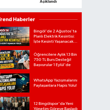
Açıklandı
Trend Haberler
Bingöl'de 2 Ağustos'ta
Planlı Elektrik Kesintisi:
İşte Kesinti Yaşanacak
Yerler
Öğrencilere Aylık 13 Bin
750 TL Burs Desteği!
Başvurular 1 Eylül'de
WhatsApp Yazışmalarını
Paylaşanlara Hapis Yolu!
12 Bingölspor'da Yeni
Yönetim Göreve Başladı