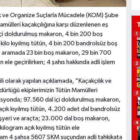
ık ve Organize Suçlarla Mücadele (KOM) Şube
mülleri kaçakçılığına karşı düzenlenen eş
çi doldurulmuş makaron, 4 bin 200 boş
1
ilo kıyılmış tütün, 4 bin 200 bandrolsüz boş
lan aramada 23 bin boş makaron, 29 bin 700
 ele geçirilirken; 4 şahıs hakkında adli işlem
2
li olarak yapılan açıklamada, "Kaçakçılık ve
rlüğü ekiplerimizin Tütün Mamülleri
3
rasyonda; 97.560 dal içi doldurulmuş makaron,
çık kıyılmış tütün, 4.200 adet dal bandrolsüz
işyeri ve araçta; 23.000 dal boş makaron,
4
ilogram açık kıyılmış tütün ele
oplam 4 şahsa 5607 SKM suçundan adli tahkikata