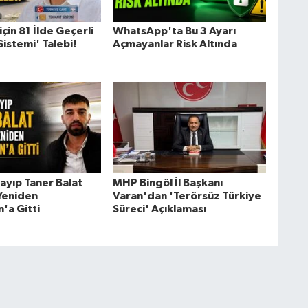
için 81 İlde Geçerli
WhatsApp'ta Bu 3 Ayarı
Sistemi' Talebi!
Açmayanlar Risk Altında
ayıp Taner Balat
MHP Bingöl İl Başkanı
 Yeniden
Varan'dan 'Terörsüz Türkiye
'a Gitti
Süreci' Açıklaması