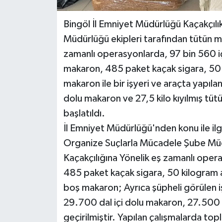
Bingöl İl Emniyet Müdürlüğü Kaçakçıl
Müdürlüğü ekipleri tarafından tütün ma
zamanlı operasyonlarda, 97 bin 560 i
makaron, 485 paket kaçak sigara, 50 k
makaron ile bir işyeri ve araçta yapı
dolu makaron ve 27,5 kilo kıyılmış tütün
başlatıldı.
İl Emniyet Müdürlüğü'nden konu ile ilgi
Organize Suçlarla Mücadele Şube Müdü
Kaçakçılığına Yönelik eş zamanlı ope
485 paket kaçak sigara, 50 kilogram a
boş makaron; Ayrıca şüpheli görülen 
29.700 dal içi dolu makaron, 27.500 k
geçirilmiştir. Yapılan çalışmalarda t