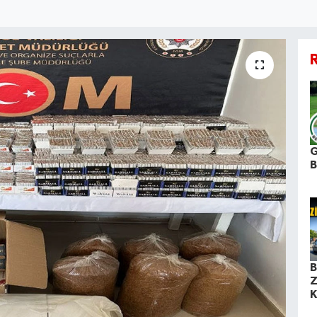
R
G
B
Z
K