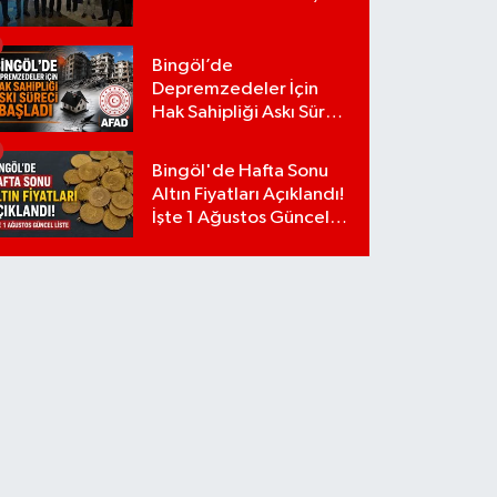
Bingöl’de
Depremzedeler İçin
Hak Sahipliği Askı Süreci
Başladı
Bingöl'de Hafta Sonu
Altın Fiyatları Açıklandı!
İşte 1 Ağustos Güncel
Liste