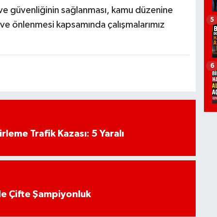
 ve güvenliğinin sağlanması, kamu düzenine
5
 ve önlenmesi kapsamında çalışmalarımız
6
rleme Trafik Kazası: 5 Yaralı
de Çifte Şampiyonluk