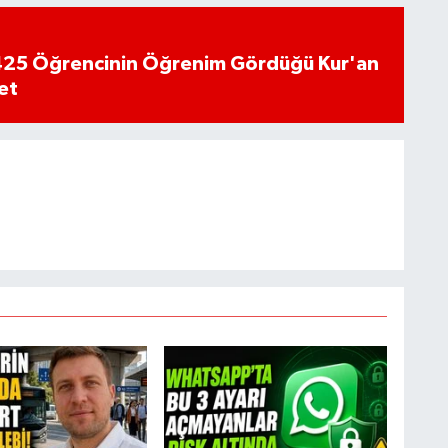
n 425 Öğrencinin Öğrenim Gördüğü Kur'an
et