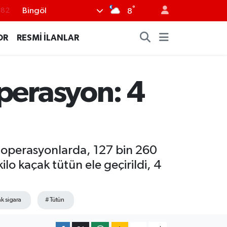
°
Bingöl
8
.02
.19
OR
RESMİ İLANLAR
.18
.19
perasyon: 4
%0
 operasyonlarda, 127 bin 260
o kaçak tütün ele geçirildi, 4
k sigara
#Tütün