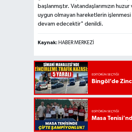
başlanmıştır. Vatandaşlarımızın huzur
uygun olmayan hareketlerin işlenmesi
devam edecektir" denildi.
Kaynak:
HABER MERKEZİ
EDITÖRÜN SEÇTIĞI
Bingöl’de Zinci
EDITÖRÜN SEÇTIĞI
Masa Tenisi'n