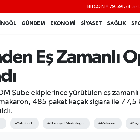
DOLAR
45,43620
%0
EURO
53,38690
%0
İNGÖL
GÜNDEM
EKONOMİ
SİYASET
SAĞLIK
SP
STERLİN
61,60380
%0
G.ALTIN
6862,09000
%0
inden Eş Zamanlı O
BİST100
14.598,00
dı
OM Şube ekiplerince yürütülen eş zamanlı
karon, 485 paket kaçak sigara ile 77,5 kil
ldı.
#Yakalandı
#İl Emniyet Müdürlüğü
#Makaron
#Kaça